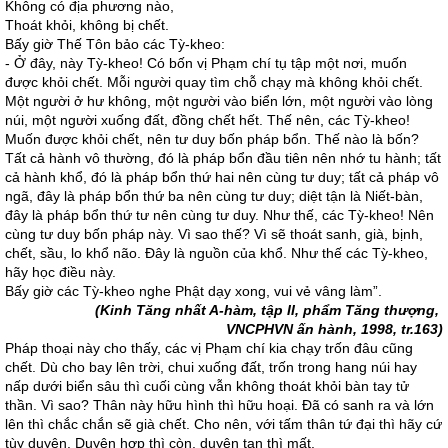
Không có địa phương nào,
Thoát khỏi, không bị chết.
Bấy giờ Thế Tôn bảo các Tỳ-kheo:
- Ở đây, này Tỳ-kheo! Có bốn vị Phạm chí tụ tập một nơi, muốn
được khỏi chết. Mỗi người quay tìm chỗ chạy mà không khỏi chết.
Một người ở hư không, một người vào biển lớn, một người vào lòng
núi, một người xuống đất, đồng chết hết. Thế nên, các Tỳ-kheo!
Muốn được khỏi chết, nên tư duy bốn pháp bổn. Thế nào là bốn?
Tất cả hành vô thường, đó là pháp bổn đầu tiên nên nhớ tu hành; tất
cả hành khổ, đó là pháp bổn thứ hai nên cùng tư duy; tất cả pháp vô
ngã, đây là pháp bổn thứ ba nên cùng tư duy; diệt tận là Niết-bàn,
đây là pháp bổn thứ tư nên cùng tư duy. Như thế, các Tỳ-kheo! Nên
cùng tư duy bốn pháp này. Vì sao thế? Vì sẽ thoát sanh, già, bịnh,
chết, sầu, lo khổ não. Ðây là nguồn của khổ. Như thế các Tỳ-kheo,
hãy học điều này.
Bấy giờ các Tỳ-kheo nghe Phật dạy xong, vui vẻ vâng làm”.
(Kinh Tăng nhất A-hàm, tập II, phẩm Tăng thượng,
VNCPHVN ấn hành, 1998, tr.163)
Pháp thoại này cho thấy, các vị Phạm chí kia chạy trốn đâu cũng
chết. Dù cho bay lên trời, chui xuống đất, trốn trong hang núi hay
nấp dưới biển sâu thì cuối cùng vẫn không thoát khỏi bàn tay tử
thần. Vì sao? Thân này hữu hình thì hữu hoại. Đã có sanh ra và lớn
lên thì chắc chắn sẽ già chết. Cho nên, với tấm thân tứ đại thì hãy cứ
tùy duyên. Duyên hợp thì còn, duyên tan thì mất.