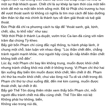
một sự thật khách quan. Chết chỉ là sự khép lại tạm thời của một tiến
trình để mở ra một tiến trình sống mới. Đệ tử Phật chủ trương tu học
để vượt thoát sanh tử không có nghĩa là tìm mọi cách để bảo dưỡng
tấm thân tứ đại mà chính là thành tựu về tâm giải thoát và tuệ giải
thoát.
Đức Phật đã chỉ ra phương cách tu tập để “thoát sanh, già, bịnh,
chết, sầu, lo khổ não” như sau:
“Một thời Phật ở thành La-duyệt, vườn trúc Ca-lan-đà cùng với năm
trăm đại chúng Tỳ-kheo.
Bấy giờ bốn Phạm chí cùng đắc ngũ thông, tu hành pháp lành, ở
chung một chỗ, bàn luận với nhau rằng: “Lúc thần chết đến, chẳng
tránh người mạnh khỏe, mọi người hãy cùng ẩn nấp khiến thần chết
không biết chỗ đến”.
Lúc ấy, một Phạm chí bay lên không trung, muốn được khỏi chết
nhưng tránh chẳng khỏi mà chết ở không trung. Vị Phạm chí thứ hai
lặn xuống đáy biển lớn muốn được khỏi chết, liền chết ở đó. Phạm
chí thứ ba muốn khỏi chết, chui vào lòng núi Tu-di và chết trong đó.
Phạm chí thứ tư chui xuống đất, đến mé kim cương, muốn được
thoát chết, lại chết ở đó.
Bấy giờ Thế Tôn dùng thiên nhãn xem thấy bốn Phạm chí, mỗi
người đều tránh chết mà đều cùng chết. Thế Tôn liền nói kệ:
Không phải hư không, biển,
Không vào trong núi đá,