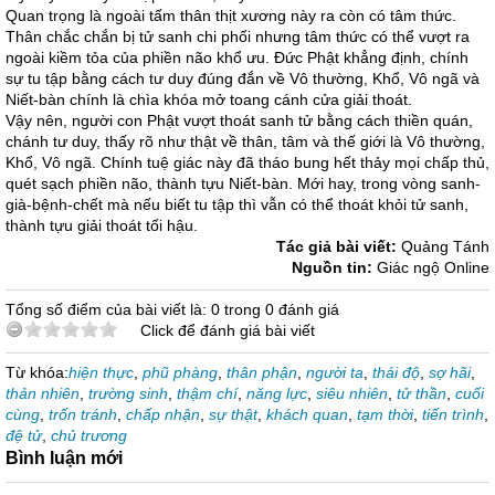
Quan trọng là ngoài tấm thân thịt xương này ra còn có tâm thức.
Thân chắc chắn bị tử sanh chi phối nhưng tâm thức có thể vượt ra
ngoài kiềm tỏa của phiền não khổ ưu. Đức Phật khẳng định, chính
sự tu tập bằng cách tư duy đúng đắn về Vô thường, Khổ, Vô ngã và
Niết-bàn chính là chìa khóa mở toang cánh cửa giải thoát.
Vậy nên, người con Phật vượt thoát sanh tử bằng cách thiền quán,
chánh tư duy, thấy rõ như thật về thân, tâm và thế giới là Vô thường,
Khổ, Vô ngã. Chính tuệ giác này đã tháo bung hết thảy mọi chấp thủ,
quét sạch phiền não, thành tựu Niết-bàn. Mới hay, trong vòng sanh-
già-bệnh-chết mà nếu biết tu tập thì vẫn có thể thoát khỏi tử sanh,
thành tựu giải thoát tối hậu.
Tác giả bài viết:
Quảng Tánh
Nguồn tin:
Giác ngộ Online
Tổng số điểm của bài viết là: 0 trong 0 đánh giá
Click để đánh giá bài viết
Từ khóa:
hiện thực
,
phũ phàng
,
thân phận
,
người ta
,
thái độ
,
sợ hãi
,
thản nhiên
,
trường sinh
,
thậm chí
,
năng lực
,
siêu nhiên
,
tử thần
,
cuối
cùng
,
trốn tránh
,
chấp nhận
,
sự thật
,
khách quan
,
tạm thời
,
tiến trình
,
đệ tử
,
chủ trương
Bình luận mới