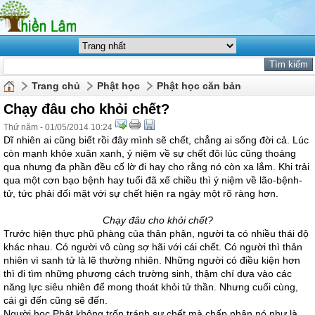
Trang chủ
Phật học
Phật học căn bản
Chạy đâu cho khỏi chết?
Thứ năm - 01/05/2014 10:24
Dĩ nhiên ai cũng biết rồi đây mình sẽ chết, chẳng ai sống đời cả. Lúc
còn mạnh khỏe xuân xanh, ý niệm về sự chết đôi lúc cũng thoáng
qua nhưng đa phần đều cố lờ đi hay cho rằng nó còn xa lắm. Khi trải
qua một cơn bạo bệnh hay tuổi đã xế chiều thì ý niệm về lão-bệnh-
tử, tức phải đối mặt với sự chết hiện ra ngày một rõ ràng hơn.
Chạy đâu cho khỏi chết?
Trước hiện thực phũ phàng của thân phận, người ta có nhiều thái độ
khác nhau. Có người vô cùng sợ hãi với cái chết. Có người thì thản
nhiên vì sanh tử là lẽ thường nhiên. Những người có điều kiện hơn
thì đi tìm những phương cách trường sinh, thậm chí dựa vào các
năng lực siêu nhiên để mong thoát khỏi tử thần. Nhưng cuối cùng,
cái gì đến cũng sẽ đến.
Người học Phật không trốn tránh sự chết mà chấp nhận nó như là