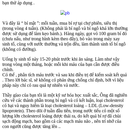
bạn thử áp dụng .
Và đây là “ bí mật ”: mỗi tuần, mua bí rợ tại chợ phiên, siêu thị
(trong vòng 4 tuần). (Không phải là bí ngô và bí ngô khá lớn thường
được sử dụng để làm kẹo bánh.). Hàng ngày, gọt vỏ 100 gram bí đỏ
(chưa nấu, như trong hình kèm theo đây), bỏ vào trong máy xay
sinh tố, cùng với nước thường và trộn đều, làm thành sinh tố bí ngô
(không có đường).
Uống ly sinh tố này 15-20 phút trước khi ăn sáng. Làm như vậy
trong vòng một tháng, hoặc mỗi khi máu của bạn cần được điều
chỉnh.
Có thể , phân tích máu trước và sau khi điều trị để kiểm soát kết quả
. Theo lời bác sĩ, sẽ không có phản ứng chống chỉ định, bởi vì liệu
pháp này chỉ có rau quả tự nhiên và nước.
Thầy gíao của bạn tôi là một kỹ sư hóa học xuất sắc, Ông đã nghiên
cứu về các thành phần trong bí ngô và có kết luận, loại cholesterol
có hại và nguy hiểm là loại cholesterol loảng – LDL (Low-density
lipoprotein). Theo dõi ở tuần đầu tiên, trong nước tiểu có một số
lượng lớn cholesterol loảng được thải ra, do kết quả bí rợ đã chùi
sạch động mạch, bao gồm cả các mạch máu não , nên trí nhớ của
con người cũng được tăng lên ..