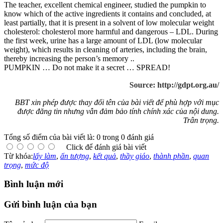
The teacher, excellent chemical engineer, studied the pumpkin to
know which of the active ingredients it contains and concluded, at
least partially, that it is present in a solvent of low molecular weight
cholesterol: cholesterol more harmful and dangerous – LDL. During
the first week, urine has a large amount of LDL (low molecular
weight), which results in cleaning of arteries, including the brain,
thereby increasing the person’s memory ..
PUMPKIN … Do not make it a secret … SPREAD!
Source: http://gdpt.org.au/
BBT xin phép được thay đổi tên của bài viết để phù hợp với mục
được đăng tin nhưng vẫn đảm bảo tính chính xác của nội dung.
Trân trọng.
Tổng số điểm của bài viết là: 0 trong 0 đánh giá
Click để đánh giá bài viết
Từ khóa:
lấy làm
,
ấn tượng
,
kết quả
,
thầy giáo
,
thành phần
,
quan
trọng
,
mức độ
Bình luận mới
Gửi bình luận của bạn