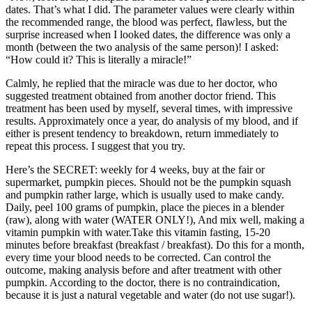
dates. That’s what I did. The parameter values were clearly within
the recommended range, the blood was perfect, flawless, but the
surprise increased when I looked dates, the difference was only a
month (between the two analysis of the same person)! I asked:
“How could it? This is literally a miracle!”
Calmly, he replied that the miracle was due to her doctor, who
suggested treatment obtained from another doctor friend. This
treatment has been used by myself, several times, with impressive
results. Approximately once a year, do analysis of my blood, and if
either is present tendency to breakdown, return immediately to
repeat this process. I suggest that you try.
Here’s the SECRET: weekly for 4 weeks, buy at the fair or
supermarket, pumpkin pieces. Should not be the pumpkin squash
and pumpkin rather large, which is usually used to make candy.
Daily, peel 100 grams of pumpkin, place the pieces in a blender
(raw), along with water (WATER ONLY!), And mix well, making a
vitamin pumpkin with water.Take this vitamin fasting, 15-20
minutes before breakfast (breakfast / breakfast). Do this for a month,
every time your blood needs to be corrected. Can control the
outcome, making analysis before and after treatment with other
pumpkin. According to the doctor, there is no contraindication,
because it is just a natural vegetable and water (do not use sugar!).