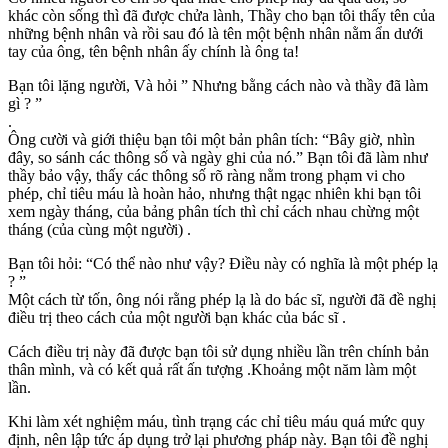
khác còn sống thì đã được chửa lành, Thầy cho bạn tôi thấy tên của
những bệnh nhân và rồi sau đó là tên một bệnh nhân nằm ẩn dưới
tay của ông, tên bệnh nhân ấy chính là ông ta!
Bạn tôi lặng người, Và hỏi ” Nhưng bằng cách nào và thầy đã làm
gì ? ”
.
Ông cười và giới thiệu bạn tôi một bản phân tích: “Bây giờ, nhìn
đây, so sánh các thông số và ngày ghi của nó.” Bạn tôi đã làm như
thầy bảo vậy, thấy các thông số rõ ràng nằm trong phạm vi cho
phép, chỉ tiêu máu là hoàn hảo, nhưng thật ngạc nhiên khi bạn tôi
xem ngày tháng, của bảng phân tích thì chỉ cách nhau chừng một
tháng (của cùng một người) .
Bạn tôi hỏi: “Có thể nào như vậy? Điều này có nghĩa là một phép lạ
? ”
Một cách từ tốn, ông nói rằng phép lạ là do bác sĩ, người đã đề nghị
điều trị theo cách của một người bạn khác của bác sĩ .
Cách điều trị này đã được bạn tôi sử dụng nhiều lần trên chính bản
thân mình, và có kết quả rất ấn tượng .Khoảng một năm làm một
lần.
Khi làm xét nghiệm máu, tình trạng các chỉ tiêu máu quá mức quy
định, nên lập tức áp dụng trở lại phương pháp này. Bạn tôi đề nghị