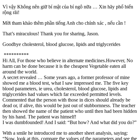
Vì vậy Không nên giữ bí mật của bí ngô nữa … Xin hãy phổ biến
rộng rãi!
Mời tham khảo thêm phần tiếng Anh cho chính xác , nếu cần !
That’s miraculous! Thank you for sharing, Jason.
Goodbye cholesterol, blood glucose, lipids and triglycerides
**********
Hi All, For those who believe in alternate medicines.However, No
harm can be done because it is the cheapest Vegetable eaten all
around the world.
A secret revealed … Some years ago, a former professor of mine
showed me a blood test, what I saw impressed me. The five key
blood parameters, ie urea, cholesterol, blood glucose, lipids and
triglycerides had values which far exceeded permitted levels.
Commented that the person with those in dices should already be
dead or, if alive, this would be just out of stubbornness. The teacher
then showed the name of the patient who until then had been hidden
by his hand. The patient was himself!
I was dumbfounded! And I said: “But how? And what did you do?”
With a smile he introduced me to another sheet analysis, saying:
“Now, look at this, compare the values of the parameters and see the