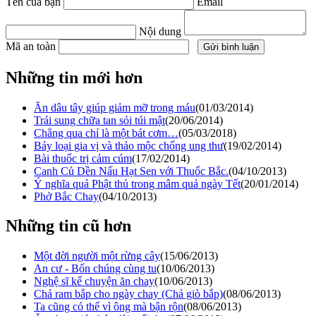
Tên của bạn
Email
Nội dung
Mã an toàn
Những tin mới hơn
Ăn dâu tây giúp giảm mỡ trong máu
(01/03/2014)
Trái sung chữa tan sỏi túi mật
(20/06/2014)
Chẳng qua chỉ là một bát cơm…
(05/03/2018)
Bảy loại gia vị và thảo mộc chống ung thư
(19/02/2014)
Bài thuốc trị cảm cúm
(17/02/2014)
Canh Củ Dền Nấu Hạt Sen với Thuốc Bắc.
(04/10/2013)
Ý nghĩa quả Phật thủ trong mâm quả ngày Tết
(20/01/2014)
Phở Bắc Chay
(04/10/2013)
Những tin cũ hơn
Một đời người một rừng cây
(15/06/2013)
An cư - Bốn chúng cùng tu
(10/06/2013)
Nghệ sĩ kể chuyện ăn chay
(10/06/2013)
Chả ram bắp cho ngày chay (Chả giò bắp)
(08/06/2013)
Ta cũng có thể vì ông mà bận rộn
(08/06/2013)