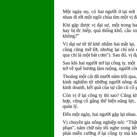
Một ngày nọ, có hai người ở tại nơi
nhau đi tới một ngôi chùa tìm một vị đ
Khi gặp được vị đại sư, một trong h
hay bị ức hiếp, quá thống khổ, cầu xi
không?”
Vị đại sư từ từ khẽ nhắm hai mắt lại,
cùng cũng mở lời, nhưng lại chỉ nói
qua chỉ là một bát cơm”). Sau đó, vị đại
Sau khi hai người trở lại công ty, một
trở về quê hương làm ruộng, người còn l
Thoáng một cái đã mười năm trôi qua, 
kinh nghiệm từ những người nông dân
kinh doanh, kết quả của sự cần cù cố 
Còn vị ở lại công ty thì sao? Cũng k
hợp, cũng cố gắng thể hiện năng lực, 
quản lý.
Đến một ngày, hai người gặp lại nhau.
Vị chuyên gia nông nghiệp nói: “Thật 
phạn”, năm chữ này tôi nghe xong liền
phải miễn cưỡng ở lại công ty mà khô