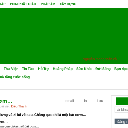
 ĐÁP
PHIM PHẬT GIÁO
PHÁP ÂM
XÂY DỰNG
Nguyền mong thân cận minh sư
Thư Viện
Tin Tức
Hỗ Trợ
Hoằng Pháp
Sức Khỏe - Đời Sống
Bạn đọc
uà tặng cuộc sống
 cơm…
email
In
Lưu
ài viết:
Diệu Thành
 lưng và đi lùi về sau. Chẳng qua chỉ là một bát cơm…
ng qua chỉ là một bát cơm…