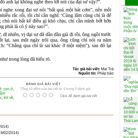
 đó anh lại không nghe theo lời nói của đại sư vậy?”.
i nghe xong đại sư nói “bất quá một bát cơm”, nên mỗi
nhiều rắc rối, tôi chỉ cần nghĩ: ‘Cùng lắm cũng chỉ là để
chủ nói bất kể điều gì khó chịu, chỉ cần mình bớt hờn
ng phải là có ý này sao?”.
 dĩ nhiên, vị đại sư đã dần dần già đi rồi, ông ngồi trước
 lại, sau một ngày trôi qua, ông cũng chỉ nói ra năm
h: “Chẳng qua chỉ là sai khác ở một niệm”), sau đó lại
như trong lòng đã hiểu rõ.
Tác giả bài viết:
Mai Trà
Nguồn tin:
Pháp bảo
ĐÁNH GIÁ BÀI VIẾT
ỡ
,
con ở
,
Tổng số điểm của bài viết là: 0 trong 0 đánh giá
rầm
Click để đánh giá bài viết
ức
,
trở về
,
2014)
19/02/2014)