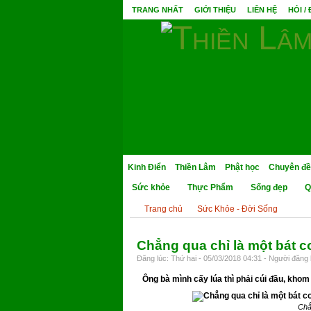
TRANG NHẤT
GIỚI THIỆU
LIÊN HỆ
HỎI /
Kinh Điển
Thiền Lâm
Phật học
Chuyên đề
Sức khỏe
Thực Phẩm
Sống đẹp
Q
Trang chủ
Sức Khỏe - Đời Sống
Chẳng qua chỉ là một bát
Đăng lúc: Thứ hai - 05/03/2018 04:31 - Người đăng b
Ông bà mình cấy lúa thì phải cúi đầu, khom
Chẳ