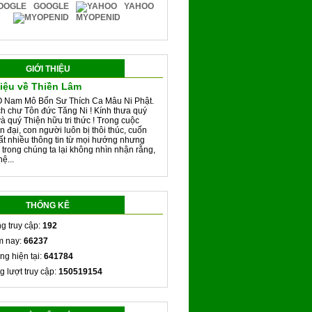
GOOGLE
YAHOO
MYOPENID
GIỚI THIỆU
hiệu về Thiền Lâm
 Nam Mô Bổn Sư Thích Ca Mâu Ni Phật.
h chư Tôn đức Tăng Ni ! Kính thưa quý
và quý Thiện hữu tri thức ! Trong cuộc
n đại, con người luôn bị thôi thúc, cuốn
rất nhiều thông tin từ mọi hướng nhưng
 trong chúng ta lại không nhìn nhận rằng,
ệ...
THỐNG KÊ
g truy cập:
192
 nay:
66237
ng hiện tại:
641784
g lượt truy cập:
150519154