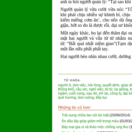
anh ta hỏi người quản lý: “Tại sao khi
Người quản lý vừa cười vừa nói: “Tô
khi phải chịu nhiều sự khinh bỉ, chịu 
kiếm miếng cơm ăn’, cho nên dù ông 
giận, bớt so đo là được rồi. đại sư khô
Một ngày khác, họ lại đến thăm đại sư,
mặt hai người và vẫn từ từ nhắm mắt
từ: “Bất quá nhất niệm gian”(Tạm dịc
một lần nữa phất phất tay.
Hai người bèn nhìn nhau cười, dường 
TỪ KHÓA:
người ở
,
làm việc
,
hài lòng
,
quyết định
,
giúp đ
thống khổ
,
cầu xin
,
nghỉ việc
,
từ từ
,
lại giống
,
t
ngâm
,
cuối cùng
,
sau đó
,
trở lại
,
công ty
,
lập t
quê hương
,
làm ruộng
,
tiếp tục
Những tin cũ hơn
Trái sung chữa tan sỏi túi mật
(20/06/2014)
Ăn dâu tây giúp giảm mỡ trong máu
(01/03/
Bảy loại gia vị và thảo mộc chống ung thư
(