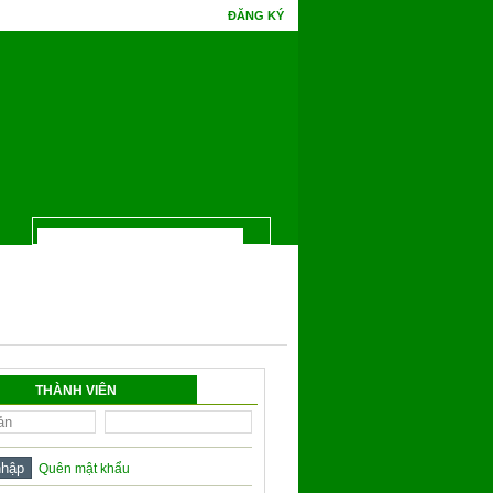
ĐĂNG KÝ
, quả Bồ Đề một đêm mà chín. Phúc gặp tình cờ tri thức, hoa Ưu Đàm mấy kiếp đ
THÀNH VIÊN
Quên mật khẩu