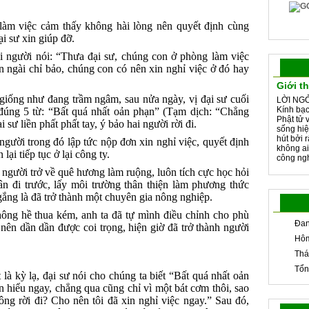
 làm việc cảm thấy không hài lòng nên quyết định cùng
ại sư xin giúp đỡ.
ai người nói: “Thưa đại sư, chúng con ở phòng làm việc
n ngài chỉ bảo, chúng con có nên xin nghỉ việc ở đó hay
Giới t
 giống như đang trầm ngâm, sau nửa ngày, vị đại sư cuối
LỜI NGỎ
Kính bạc
 đúng 5 từ: “Bất quá nhất oản phạn” (Tạm dịch: “Chẳng
Phật tử 
 sư liền phất phất tay, ý bảo hai người rời đi.
sống hiệ
hút bởi 
 người trong đó lập tức nộp đơn xin nghỉ việc, quyết định
không ai
ại tiếp tục ở lại công ty.
công ngh
người trở về quê hương làm ruộng, luôn tích cực học hỏi
 đi trước, lấy môi trường thân thiện làm phương thức
gắng là đã trở thành một chuyên gia nông nghiệp.
hông hề thua kém, anh ta đã tự mình điều chỉnh cho phù
Đan
nên dần dần được coi trọng, hiện giờ đã trở thành người
Hôm
Thá
Tổn
là kỳ lạ, đại sư nói cho chúng ta biết “Bất quá nhất oản
 hiểu ngay, chẳng qua cũng chỉ vì một bát cơm thôi, sao
ng rời đi? Cho nên tôi đã xin nghỉ việc ngay.” Sau đó,