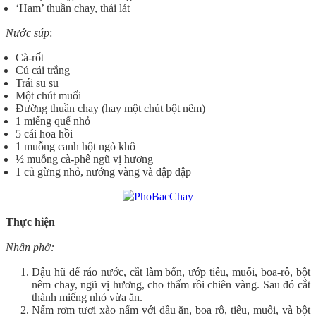
‘Ham’ thuần chay, thái lát
Nước súp
:
Cà-rốt
Củ cải trắng
Trái su su
Một chút muối
Đường thuần chay (hay một chút bột nêm)
1 miếng quế nhỏ
5 cái hoa hồi
1 muỗng canh hột ngò khô
½ muỗng cà-phê ngũ vị hương
1 củ gừng nhỏ, nướng vàng và đập dập
Thực hiện
Nhân phở:
Đậu hũ để ráo nước, cắt làm bốn, ướp tiêu, muối, boa-rô, bột
nêm chay, ngũ vị hương, cho thấm rồi chiên vàng. Sau đó cắt
thành miếng nhỏ vừa ăn.
Nấm rơm tươi xào nấm với dầu ăn, boa rô, tiêu, muối, và bột