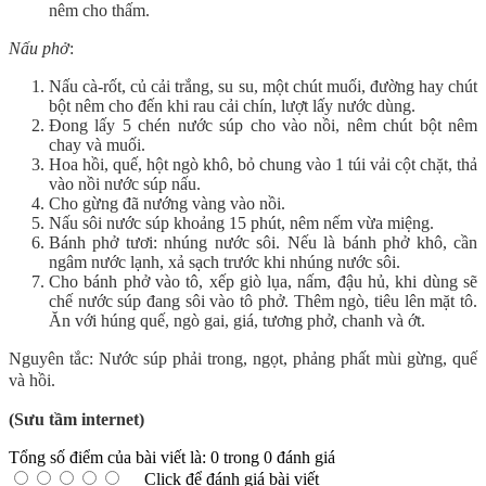
nêm cho thấm.
Nấu phở
:
Nấu cà-rốt, củ cải trắng, su su, một chút muối, đường hay chút
bột nêm cho đến khi rau cải chín, lượt lấy nước dùng.
Đong lấy 5 chén nước súp cho vào nồi, nêm chút bột nêm
chay và muối.
Hoa hồi, quế, hột ngò khô, bỏ chung vào 1 túi vải cột chặt, thả
vào nồi nước súp nấu.
Cho gừng đã nướng vàng vào nồi.
Nấu sôi nước súp khoảng 15 phút, nêm nếm vừa miệng.
Bánh phở tươi: nhúng nước sôi. Nếu là bánh phở khô, cần
ngâm nước lạnh, xả sạch trước khi nhúng nước sôi.
Cho bánh phở vào tô, xếp giò lụa, nấm, đậu hủ, khi dùng sẽ
chế nước súp đang sôi vào tô phở. Thêm ngò, tiêu lên mặt tô.
Ăn với húng quế, ngò gai, giá, tương phở, chanh và ớt.
Nguyên tắc: Nước súp phải trong, ngọt, phảng phất mùi gừng, quế
và hồi.
(Sưu tầm internet)
Tổng số điểm của bài viết là: 0 trong 0 đánh giá
Click để đánh giá bài viết