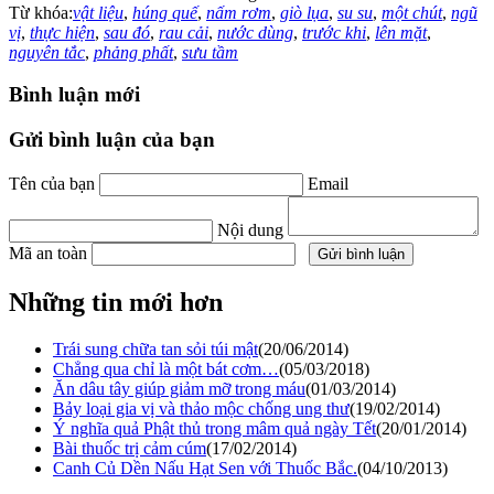
Từ khóa:
vật liệu
,
húng quế
,
nấm rơm
,
giò lụa
,
su su
,
một chút
,
ngũ
vị
,
thực hiện
,
sau đó
,
rau cải
,
nước dùng
,
trước khi
,
lên mặt
,
nguyên tắc
,
phảng phất
,
sưu tầm
Bình luận mới
Gửi bình luận của bạn
Tên của bạn
Email
Nội dung
Mã an toàn
Những tin mới hơn
Trái sung chữa tan sỏi túi mật
(20/06/2014)
Chẳng qua chỉ là một bát cơm…
(05/03/2018)
Ăn dâu tây giúp giảm mỡ trong máu
(01/03/2014)
Bảy loại gia vị và thảo mộc chống ung thư
(19/02/2014)
Ý nghĩa quả Phật thủ trong mâm quả ngày Tết
(20/01/2014)
Bài thuốc trị cảm cúm
(17/02/2014)
Canh Củ Dền Nấu Hạt Sen với Thuốc Bắc.
(04/10/2013)