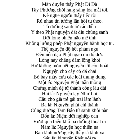
Mãn duyên thấy Phật Di Đà
Tây Phương chói rạng sáng lòa mắt tôi.
Kẻ nghe người thấy tiếc rồi
Rủ nhau tin tưởng lần hồi tu theo,
Tỏ đường sanh tử các điều
Y theo Phật nguyện dắt dìu chúng sanh
Dứt lòng phiền não mê tình
Không lường phép Phật nguyện hành học tu.
Thệ nguyện độ hết phàm ngu
Đều nên đạo Phật ngao du độ đời.
Lòng này chẳng dám lộng khơi
Hư không mòn hết nguyện tôi còn hoài
Nguyện cho cây cỏ đá chai
Bò bay máy cựa các loài thung dung
Một là: Nguyện Phật thần thông
Chứng minh đệ tử thành công lâu dài
Hai là: Nguyện lạy Như Lai
Cầu cho già trẻ gái trai làm lành
Ba là: Nguyện phát chí thành
Cúng dường Tam Bảo tứ sanh khỏi nàn
Bốn là: Niệm dứt nghiệp oan
Vượt qua biển khổ ba đường thoát ra
Năm là: Nguyện học thiền na
Bạn lành nương cậy thầy tà lánh xa
Sáu là: Nguyện Phật nói ra