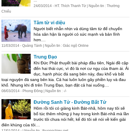
24/03/2014 - HT. Thích Thanh Từ | Nguồn tin : Thường
Chiếu
Tâm từ vi diệu
Người biết nhẫn nhịn và dùng tâm từ để chuyển
hóa sân hận là người có sức mạnh và bản lĩnh
hơn....
11/03/2014 - Quảng Tánh | Nguồn tin : Giác ngộ Online
Trung Đạo
Khi Đức Phật thuyết bài pháp đầu tiên, Ngài đề cập
đến hai thái cực, vì đó là nơi cư ngụ của tham ái. Ái
dục, hạnh phúc đá sang bên này, đau khổ và bất
toại nguyện đá sang bên kia. Cả hai luôn luôn gây phiền lụy và đau
khổ. Nhưng khi đi trên Trung Đạo, bạn đặt cả hai xuống....
08/03/2014 - Phong Đông | Nguồn tin : -/-
Đường Sanh Tử - Đường Bất Tử
Hôm rồi tôi có giảng kinh Bát-nhã, hôm nay tôi sẽ
bổ túc thêm những ý hay trong kinh Bát-nhã mà lần
trước tôi chưa nói hết, kế đó tôi sẽ nói về kiến giải
điên khùng của tôi....
17/01/2014 - | Nguồn tin : thuongchieu.net