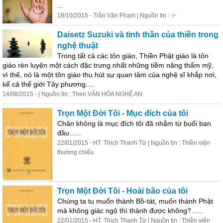
...
18/10/2015 - Trần Văn Phạm | Nguồn tin : -/-
Daisetz Suzuki và tinh thần của thiền trong
nghệ thuật
Trong tất cả các tôn giáo, Thiền Phật giáo là tôn
giáo rèn luyện một cách đặc trưng nhất những tiềm năng thẩm mỹ,
vì thế, nó là một tôn giáo thu hút sự quan tâm của nghệ sĩ khắp nơi,
kể cả thế giới Tây phương....
14/08/2015 - | Nguồn tin : Theo VĂN HÓA NGHỆ AN
Trọn Một Đời Tôi - Mục đích của tôi
Chân không là mục đích tôi đã nhắm từ buổi ban
đầu......
22/01/2015 - HT. Thích Thanh Từ | Nguồn tin : Thiền viện
thường chiếu
Trọn Một Đời Tôi - Hoài bão của tôi
Chúng ta tu muốn
thành
Bồ-tát, muốn
thành
Phật
mà không giác ngộ thì
thành
được không?......
22/01/2015 - HT. Thích Thanh Từ | Nguồn tin : Thiền viện