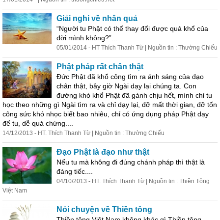
Giải nghi về nhân quả
“Người tu Phật có thể thay đổi được quả khổ của
đời mình không?”...
05/01/2014 - HT Thích Thanh Từ | Nguồn tin : Thường Chiếu
Phật pháp rất chân thật
Đức Phật đã khổ công tìm ra ánh sáng của đạo
chân thật, bây giờ Ngài dạy lại chúng ta. Con
đường khó khổ Phật đã gánh chịu hết, mình chỉ tu
học theo những gì Ngài tìm ra và chỉ dạy lại, đỡ mất thời gian, đỡ tốn
công sức khó nhọc biết bao nhiêu, chỉ có ứng dụng pháp Phật dạy
để tu, dễ quá chừng....
14/12/2013 - HT. Thích Thanh Từ | Nguồn tin : Thường Chiếu
Đạo Phật là đạo như thật
Nếu tu mà không đi đúng chánh pháp thì thật là
đáng tiếc....
04/10/2013 - HT. Thích Thanh Từ | Nguồn tin : Thiền Tông
Việt Nam
Nói chuyện về Thiền tông
Thiền tông Việt Nam không khác gì Thiền tông