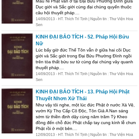
Mâu Ni Phật vẫn ở tại Đại Bửu Phường Đình giữa
Dục giới và Sắc giới cùng đại chúng quyến thuộc
câu hội thuyết pháp....
14/09/2013 - HT. Thích Trí Tịnh | Nguồn tin : Thư Viện Hoa
Sen
KINH ĐẠI BẢO TÍCH - 52. Pháp Hội Bửu
Nữ
Lúc bấy giờ đức Thế Tôn vẫn ở giữa hai cõi Dục
giới và Sắc giới trong Ðại Bửu Phường Ðình ngồi
trên tòa thất bửu sư tử cùng đại chúng vây quanh
thuyết pháp....
14/09/2013 - HT. Thích Trí Tịnh | Nguồn tin : Thư Viện Hoa
Sen
KINH ĐẠI BẢO TÍCH - 13. Pháp Hội Phật
Thuyết Nhơn Xử Thái
Như vậy tôi nghe, một lúc đức Phật ở nước Xá Vệ,
vườn Kỳ Thọ Cấp Cô Độc, Tôn Giả A Nan sáng
sớm từ thiền định dậy cùng năm trăm Tỳ Kheo
đồng đến chỗ đức Phật chắp tay cung kính lễ chưn
Phật rồi ở một bên....
12/09/2013 - HT. Thích Trí Tịnh | Nguồn tin : Thư Viện Hoa