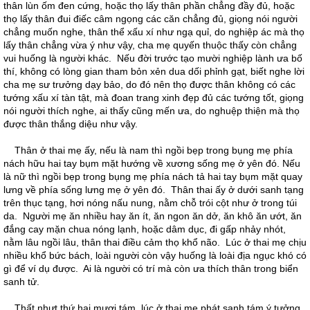
thân lùn ốm đen cứng, hoặc thọ lấy thân phần chẳng đầy đủ, hoặc
thọ lấy thân đui điếc câm ngọng các căn chẳng đủ, giọng nói người
chẳng muốn nghe, thân thể xấu xí như ngạ quỉ, do nghiệp ác mà thọ
lấy thân chẳng vừa ý như vậy, cha mẹ quyến thuộc thấy còn chẳng
vui huống là người khác. Nếu đời trước tạo mười nghiệp lành ưa bố
thí, không có lòng gian tham bỏn xẻn dua dối phỉnh gạt, biết nghe lời
cha mẹ sư trưởng dạy bảo, do đó nên thọ được thân không có các
tướng xấu xí tàn tật, mà đoan trang xinh đẹp đủ các tướng tốt, giọng
nói người thích nghe, ai thấy cũng mến ưa, do nghuệp thiện mà thọ
được thân thắng diệu như vậy.
Thân ở thai mẹ ấy, nếu là nam thì ngồi bẹp trong bụng mẹ phía
nách hữu hai tay bụm mặt hướng về xương sống mẹ ở yên đó. Nếu
là nữ thì ngồi bẹp trong bụng mẹ phía nách tả hai tay bụm mặt quay
lưng về phía sống lưng mẹ ở yên đó. Thân thai ấy ở dưới sanh tạng
trên thục tạng, hơi nóng nấu nung, nằm chỗ trói cột như ở trong túi
da. Người mẹ ăn nhiều hay ăn ít, ăn ngon ăn dở, ăn khô ăn ướt, ăn
đắng cay mặn chua nóng lạnh, hoặc dâm dục, đi gấp nhảy nhót,
nằm lâu ngồi lâu, thân thai điều cảm thọ khổ não. Lúc ở thai mẹ chịu
nhiều khổ bức bách, loài người còn vậy huống là loài địa ngục khó có
gì để ví dụ được. Ai là người có trí mà còn ưa thích thân trong biển
sanh tử.
Thất nhựt thứ hai mươi tám, lúc ở thai mẹ phát sanh tám ý tưởng