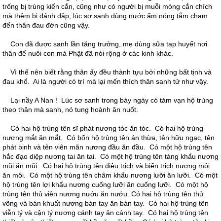
trống bị trùng kiến cắn, cũng như có người bị muỗi mòng cắn chích
mà thêm bị đánh đập, lúc sơ sanh dùng nước ấm nóng tắm chạm
đến thân đau đớn cũng vậy.
Con đã được sanh lần tăng trưởng, mẹ dùng sữa tạp huyết nơi
thân để nuôi con mà Phật đã nói rộng ở các kinh khác.
Vì thế nên biết rằng thân ấy đều thành tựu bởi những bất tịnh và
đau khổ. Ai là người có trí mà lại mến thích thân sanh tử như vậy.
Lại nầy A Nan ! Lúc sơ sanh trong bảy ngày có tám vạn hộ trùng
theo thân mà sanh, nó tung hoành ăn nuốt.
Có hai hộ trùng tên sĩ phát nương tóc ăn tóc. Có hai hộ trùng
nương mắt ăn mắt. Có bốn hộ trùng tên án thừa, tên hữu ngạc, tên
phát bịnh và tên viên mãn nương đầu ăn đầu. Có một hộ trùng tên
hắc đạo diệp nương tai ăn tai. Có một hộ trùng tên tàng khẩu nương
mũi ăn mũi. Có hai hộ trùng tên diêu trịch và biến trịch nương môi
ăn môi. Có một hộ trùng tên châm khẩu nương lưỡi ăn lưỡi. Có một
hộ trùng tên lợi khẩu nương cuống lưỡi ăn cuống lưỡi. Có một hộ
trùng tên thủ viên nương nướu ăn nướu. Có hai hộ trùng tên thủ
võng và bán khuất nương bàn tay ăn bàn tay. Có hai hộ trùng tên
viễn tý và cận tý nương cánh tay ăn cánh tay. Có hai hộ trùng tên