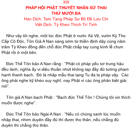
XIII
PHÁP HỘI PHẬT THUYẾT NHÂN XỬ THAI
THỨ MƯỜI BA
Hán Dịch: Tam Tạng Pháp Sư Bồ Đề Lưu Chi
Việt Dịch: Tỳ Kheo Thích Trí Tịnh
Như vậy tôi nghe, một lúc đức Phật ở nước Xá Vệ, vườn Kỳ Thọ
Cấp Cô Độc, Tôn Giả A Nan sáng sớm từ thiền định dậy cùng năm
trăm Tỳ Kheo đồng đến chỗ đức Phật chắp tay cung kính lễ chưn
Phật rồi ở một bên.
Đức Thế Tôn bảo A Nan rằng : "Phật có pháp yếu sơ trung hậu
đều lành, nghĩa ấy vi diệu thuần nhứt không tạp đầy đủ tướng phạm
hạnh thanh bạch. Đó là nhập mẫu thai tạng Tu đa la pháp vậy. Các
ông phải nghe kỹ khéo suy nghĩ, nay Phật vì các ông phân biệt giải
nói".
Tôn giả A Nan bạch Phật : "Bạch đức Thế Tôn ! Chúng tôi xin thích
muốn được nghe".
Đức Thế Tôn bảo Ngài A Nan : "Nếu có chúng sanh lúc muốn
nhập thai, nhơn duyên đầy đủ thì được thọ thân, nếu chẳng đủ
duyên thì chẳng thọ thân.