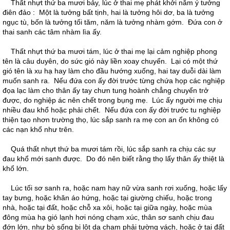
Thất nhựt thứ ba mươi bảy, lúc ở thai mẹ phát khởi năm ý tưởng
điên đảo : Một là tưởng bất tịnh, hai là tưởng hôi dơ, ba là tưởng
ngục tù, bốn là tưởng tối tăm, năm là tưởng nhàm gớm. Đứa con ở
thai sanh các tâm nhàm lìa ấy.
Thất nhựt thứ ba mươi tám, lúc ở thai mẹ lại cảm nghiệp phong
tên là câu duyên, do sức gió này liền xoay chuyển. Lại có một thứ
gió tên là xu hạ hay làm cho đầu hướng xuống, hai tay duỗi dài làm
muốn sanh ra. Nếu đứa con ấy đời trước từng chứa họp các nghiệp
đọa lạc làm cho thân ấy tay chưn tung hoành chẳng chuyển trở
được, do nghiệp ác nên chết trong bụng mẹ. Lúc ấy người mẹ chịu
nhiều đau khổ hoặc phải chết. Nếu đứa con ấy đời trước tu nghiệp
thiện tạo nhơn trường thọ, lúc sắp sanh ra mẹ con an ổn không có
các nạn khổ như trên.
Quá thất nhựt thứ ba mươi tám rồi, lúc sắp sanh ra chịu các sự
đau khổ mới sanh được. Do đó nên biết rằng thọ lấy thân ấy thiệt là
khổ lớn.
Lúc tối sơ sanh ra, hoặc nam hay nữ vừa sanh rơi xuống, hoặc lấy
tay bưng, hoặc khăn áo hứng, hoặc tại giường chiếu, hoặc trong
nhà, hoặc tại đất, hoặc chỗ xa xôi, hoặc tại giữa ngày, hoặc mùa
đông mùa hạ gió lạnh hơi nóng chạm xúc, thân sơ sanh chịu đau
đớn lớn, như bò sống bị lột da chạm phải tường vách, hoặc ở tại đất