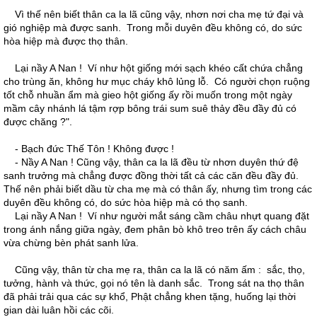
Vì thế nên biết thân ca la lã cũng vậy, nhơn nơi cha mẹ tứ đại và
gió nghiệp mà được sanh. Trong mỗi duyên đều không có, do sức
hòa hiệp mà được thọ thân.
Lại nầy A Nan ! Ví như hột giống mới sạch khéo cất chứa chẳng
cho trùng ăn, không hư mục cháy khô lủng lỗ. Có người chọn ruộng
tốt chỗ nhuần ẩm mà gieo hột giống ấy rồi muốn trong một ngày
mầm cây nhánh lá tậm rợp bông trái sum suê thảy đều đầy đủ có
được chăng ?".
- Bạch đức Thế Tôn ! Không được !
- Nầy A Nan ! Cũng vậy, thân ca la lã đều từ nhơn duyên thứ đệ
sanh trưởng mà chẳng được đồng thời tất cả các căn đều đầy đủ.
Thế nên phải biết dầu từ cha mẹ mà có thân ấy, nhưng tìm trong các
duyên đều không có, do sức hòa hiệp mà có thọ sanh.
Lại nầy A Nan ! Ví như người mắt sáng cầm châu nhựt quang đặt
trong ánh nắng giữa ngày, đem phân bò khô treo trên ấy cách châu
vừa chừng bèn phát sanh lửa.
Cũng vậy, thân từ cha mẹ ra, thân ca la lã có năm ấm : sắc, thọ,
tưởng, hành và thức, gọi nó tên là danh sắc. Trong sát na thọ thân
đã phải trải qua các sự khổ, Phật chẳng khen tặng, huống lại thời
gian dài luân hồi các cõi.