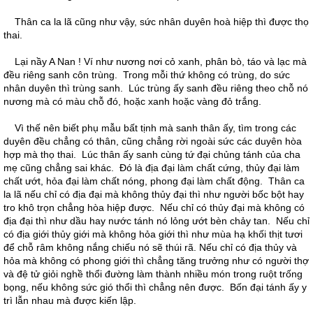
Thân ca la lã cũng như vậy, sức nhân duyên hoà hiệp thì được thọ
thai.
Lại nầy A Nan ! Ví như nương nơi cỏ xanh, phân bò, táo và lạc mà
đều riêng sanh côn trùng. Trong mỗi thứ không có trùng, do sức
nhân duyên thì trùng sanh. Lúc trùng ấy sanh đều riêng theo chỗ nó
nương mà có màu chỗ đó, hoặc xanh hoặc vàng đỏ trắng.
Vì thế nên biết phụ mẫu bất tịnh mà sanh thân ấy, tìm trong các
duyên đều chẳng có thân, cũng chẳng rời ngoài sức các duyên hòa
hợp mà thọ thai. Lúc thân ấy sanh cùng tứ đại chủng tánh của cha
mẹ cũng chẳng sai khác. Đó là địa đại làm chất cứng, thủy đại làm
chất ướt, hỏa đại làm chất nóng, phong đại làm chất động. Thân ca
la lã nếu chỉ có địa đại mà không thủy đại thì như người bốc bột hay
tro khô trọn chẳng hòa hiệp được. Nếu chỉ có thủy đại mà không có
địa đại thì như dầu hay nước tánh nó lỏng ướt bèn chảy tan. Nếu chỉ
có địa giới thủy giới mà không hỏa giới thì như mùa hạ khối thịt tươi
để chỗ râm không nắng chiếu nó sẽ thúi rã. Nếu chỉ có địa thủy và
hỏa mà không có phong giới thì chẳng tăng trưởng như có người thợ
và đệ tử giỏi nghề thổi đường làm thành nhiều món trong ruột trống
bọng, nếu không sức gió thổi thì chẳng nên được. Bốn đại tánh ấy y
trì lẫn nhau mà được kiến lập.