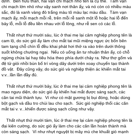
định. Bên hữu thân, hai vạn chi mạch nhỏ tên là cụ thế. Tám vạn
chi mạch lớn nhỏ như vậy sanh nơi thân ấy, và nó còn có nhiều màu
sắc, đó là xanh vàng đỏ trắng màu tô màu lạc màu dầu. Tám vạn
mạch ấy, mỗi mạch mỗi rễ, trên mỗi rễ sanh một lỗ hoặc hai lỗ đến
bảy lỗ, mỗi lỗ đều liền nhau với lỗ lông, như rễ sen có các lỗ.
Thất nhựt thứ mười sáu, lúc ở thai mẹ lại cảm nghiệp phong tên là
cam lộ, do sức gió ấy làm cho mắt tai mũi miệng ngực ức bốn bên
tam tạng chỗ chín lỗ đều khai phát hơi thở ra vào trên dưới thông
suốt không chướng ngại. Nếu có uống ăn tư nhuận thân ấy, có chỗ
ngừng chứa lại hay tiêu hóa theo phía dưới chảy ra. Như thợ gốm và
đệ tử giỏi nhồi bùn bố trí vòng dây dưới trên xoay chuyển tạo thành
đồ vật. Đây cũng vậy, do sức gió và nghiệp thiện ác khiến mắt tai
v.v...lần lần đầy đủ.
Thất nhựt thứ mười bảy, lúc ở thai mẹ lại cảm nghiệp phong tên là
mao ngưu diện, do sức gió ấy khiến hai mắt được sáng sạch, các
căn tai mũi thành tựu. Ví như có mặt gương bị bụi đóng, hoặc dùng
bột gạch và dầu tro chùi lau cho sạch. Sức gió nghiệp thổi các căn
mắt tai v. v...khiến được sáng sạch cũng như vậy.
Thất nhựt thứ mười tám, lúc ở thai mẹ lại cảm nghiệp phong tên là
đại kiên cường, do sức gió ấy làm cho các căn lần hoàn thành mà
còn sáng sạch. Ví như nhựt nguyệt bị mây mù che khuất gió mạnh