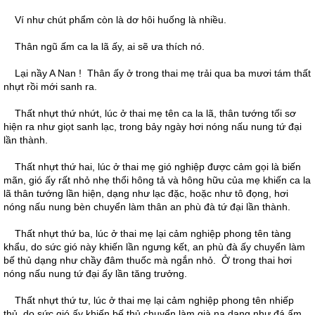
Ví như chút phẩm còn là dơ hôi huống là nhiều.
Thân ngũ ấm ca la lã ấy, ai sẽ ưa thích nó.
Lại nầy A Nan ! Thân ấy ở trong thai mẹ trải qua ba mươi tám thất
nhựt rồi mới sanh ra.
Thất nhựt thứ nhứt, lúc ở thai mẹ tên ca la lã, thân tướng tối sơ
hiện ra như giọt sanh lạc, trong bảy ngày hơi nóng nấu nung tứ đại
lần thành.
Thất nhựt thứ hai, lúc ở thai mẹ gió nghiệp được cảm gọi là biến
mãn, gió ấy rất nhỏ nhẹ thổi hông tả và hông hữu của mẹ khiến ca la
lã thân tướng lần hiện, dạng như lạc đặc, hoặc như tô đọng, hơi
nóng nấu nung bèn chuyển làm thân an phù đà tứ đại lần thành.
Thất nhựt thứ ba, lúc ở thai mẹ lại cảm nghiệp phong tên tàng
khẩu, do sức gió này khiến lần ngưng kết, an phù đà ấy chuyển làm
bế thủ dạng như chầy đâm thuốc mà ngắn nhỏ. Ở trong thai hơi
nóng nấu nung tứ đại ấy lần tăng trưởng.
Thất nhựt thứ tư, lúc ở thai mẹ lại cảm nghiệp phong tên nhiếp
thủ, do sức gió ấy khiến bế thủ chuyển làm già na dạng như đá ấm,