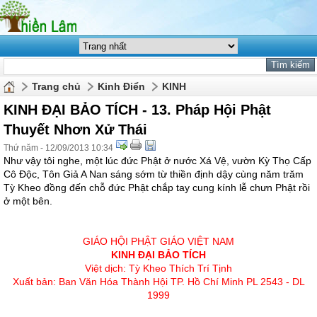
Trang chủ
Kinh Điển
KINH
KINH ĐẠI BẢO TÍCH - 13. Pháp Hội Phật
Thuyết Nhơn Xử Thái
Thứ năm - 12/09/2013 10:34
Như vậy tôi nghe, một lúc đức Phật ở nước Xá Vệ, vườn Kỳ Thọ Cấp
Cô Độc, Tôn Giả A Nan sáng sớm từ thiền định dậy cùng năm trăm
Tỳ Kheo đồng đến chỗ đức Phật chắp tay cung kính lễ chưn Phật rồi
ở một bên.
GIÁO HỘI PHẬT GIÁO VIỆT NAM
KINH ÐẠI BẢO TÍCH
Việt dịch: Tỳ Kheo Thích Trí Tịnh
Xuất bản: Ban Văn Hóa Thành Hội TP. Hồ Chí Minh PL 2543 - DL
1999