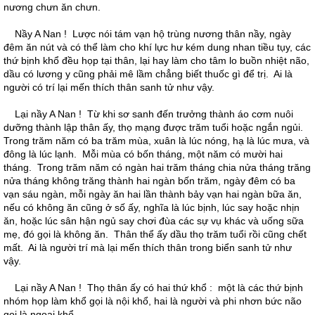
nương chưn ăn chưn.
Nầy A Nan ! Lược nói tám vạn hộ trùng nương thân nầy, ngày
đêm ăn nút và có thể làm cho khí lực hư kém dung nhan tiều tụy, các
thứ bịnh khổ đều họp tại thân, lại hay làm cho tâm lo buồn nhiệt não,
dầu có lương y cũng phải mê lầm chẳng biết thuốc gì để trị. Ai là
người có trí lại mến thích thân sanh tử như vậy.
Lại nầy A Nan ! Từ khi sơ sanh đến trưởng thành áo cơm nuôi
dưỡng thành lập thân ấy, thọ mạng được trăm tuổi hoặc ngắn ngủi.
Trong trăm năm có ba trăm mùa, xuân là lúc nóng, hạ là lúc mưa, và
đông là lúc lạnh. Mỗi mùa có bốn tháng, một năm có mười hai
tháng. Trong trăm năm có ngàn hai trăm tháng chia nửa tháng trăng
nửa tháng không trăng thành hai ngàn bốn trăm, ngày đêm có ba
vạn sáu ngàn, mỗi ngày ăn hai lần thành bảy vạn hai ngàn bữa ăn,
nếu có không ăn cũng ở số ấy, nghĩa là lúc bịnh, lúc say hoặc nhịn
ăn, hoặc lúc sân hận ngủ say chơi đùa các sự vụ khác và uống sữa
mẹ, đó gọi là không ăn. Thân thể ấy dầu thọ trăm tuổi rồi cũng chết
mất. Ai là người trí mà lại mến thích thân trong biển sanh tử như
vậy.
Lại nầy A Nan ! Thọ thân ấy có hai thứ khổ : một là các thứ bịnh
nhóm họp làm khổ gọi là nội khổ, hai là người và phi nhơn bức não
gọi là ngoại khổ.