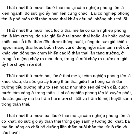
Thất nhựt thứ mười, lúc ở thai mẹ lại cảm nghiệp phong tên là
kiên ngạnh, do sức gió ấy nên liền cứng chắc. Lại có nghiệp phong
tên là phổ môn thổi thân trong thai khiến đều nổi phồng như trái ổi.
Thất nhựt thứ mười một, lúc ở thai mẹ lại có cảm nghiệp phong
tên là kim cương, do sức gió ấy ở tại trong thai hoặc lên hoặc xuống
khiến các lỗ trên thân đều được thông suốt, cũng do sức gió khiến
người mang thai hoặc buồn hoặc vui đi đứng ngồi nằm tánh nết đổi
khác vận động tay chưn khiến các lỗ thân thai lần tăng trưởng, ở
trong lỗ miệng chảy ra máu đen, trong lỗ mũi chảy ra nước dơ, gió
ấy hồi chuyển rồi dứt.
Thất nhựt thứ mười hai, lúc ở thai mẹ lại cảm nghiệp phong tên là
khúc khẩu, do sức gió ấy trong thân thai giữa hai hông sanh đại
trường tiểu trường như tơ sen hoặc như nhợ sen để trên đất, cuộn
mười tám vòng ở trong thân. Lại có nghiệp phong tên là xuyên phát,
do sức gió ấy mà ba trăm hai mươi chi tiết và trăm lẻ một huyệt sanh
trong thân thai.
Thất nhựt thư mười ba, lúc ở thai mẹ lại cảm nghiệp phong tên là
cơ khát, do sức gió ấy thân thai trống gầy sanh ý tưởng đói khát, bà
mẹ ăn uống có chất bổ dưỡng liền thấm nuôi thân thai từ lỗ rốn và
các huyệt.