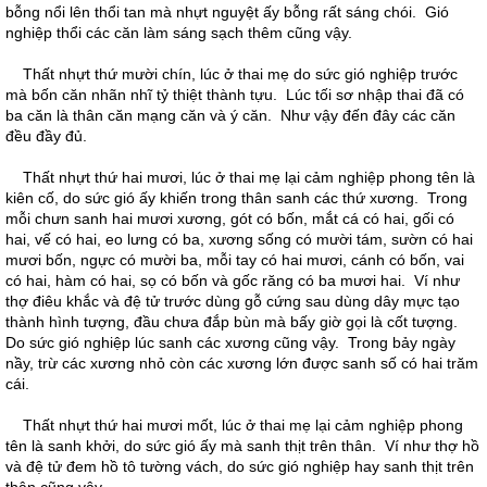
bỗng nổi lên thổi tan mà nhựt nguyệt ấy bỗng rất sáng chói. Gió
nghiệp thổi các căn làm sáng sạch thêm cũng vậy.
Thất nhựt thứ mười chín, lúc ở thai mẹ do sức gió nghiệp trước
mà bốn căn nhãn nhĩ tỷ thiệt thành tựu. Lúc tối sơ nhập thai đã có
ba căn là thân căn mạng căn và ý căn. Như vậy đến đây các căn
đều đầy đủ.
Thất nhựt thứ hai mươi, lúc ở thai mẹ lại cảm nghiệp phong tên là
kiên cố, do sức gió ấy khiến trong thân sanh các thứ xương. Trong
mỗi chưn sanh hai mươi xương, gót có bốn, mắt cá có hai, gối có
hai, vế có hai, eo lưng có ba, xương sống có mười tám, sườn có hai
mươi bốn, ngực có mười ba, mỗi tay có hai mươi, cánh có bốn, vai
có hai, hàm có hai, sọ có bốn và gốc răng có ba mươi hai. Ví như
thợ điêu khắc và đệ tử trước dùng gỗ cứng sau dùng dây mực tạo
thành hình tượng, đầu chưa đắp bùn mà bấy giờ gọi là cốt tượng.
Do sức gió nghiệp lúc sanh các xương cũng vậy. Trong bảy ngày
nầy, trừ các xương nhỏ còn các xương lớn được sanh số có hai trăm
cái.
Thất nhựt thứ hai mươi mốt, lúc ở thai mẹ lại cảm nghiệp phong
tên là sanh khởi, do sức gió ấy mà sanh thịt trên thân. Ví như thợ hồ
và đệ tử đem hồ tô tường vách, do sức gió nghiệp hay sanh thịt trên