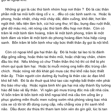
Những gì gọi là các thứ bịnh nhóm họp nơi thân ? Đó là các thân
phần mắt tai mũi lưỡi răng cổ v. v... đều có các bịnh sanh ra. Hoặc là
phong, hoặc nhiệt, chảy mũi chảy dãi, điên cuồng, khô đét, hơi lên
ngột thở, tiểu tiện lâm lịch, cùi hủi ung thư, trĩ lậu, bụng đau ruột thắt,
ghẻ dữ máu mủ, rét nóng các thứ bịnh đều họp nơi thân. Còn có
trăm lẻ một bịnh tâm hoàng, trăm lẻ một bịnh phong, trăm lẻ một
bịnh đàm và trăm lẻ một bịnh do phong hoàng đàm hòa hiệp cùng
sanh. Bốn trăm lẻ bốn bịnh như vậy bức thiết thân ấy gọi là nội khổ.
Còn có ngoại khổ gia hại thân ấy. Đó là hoặc tại lao tù bị đánh
đập gông xiềng, hoặc thẻo tai thẻo mũi, hoặc chặt tay chân, chém
đầu lóc thịt. Nếu không có chư Thiên thần thủ hộ thì có thể bị phi
nhơn quỉ quái làm hại. Hoặc bị muỗi mòng ong kiến độc trùng cắn
chích. Hoặc nóng rét đói khát gió mưa các thứ khổ não bức thiết
thân ấy. Thân người còn dường ấy huống là thân các ác đạo khổ
khó kể hết. Đó là do thuở quá khứ tạo các nghiệp bất thiện nên phải
thọ báo như vậy. Hoặc ngừa binh khí gia hại mà xây thành lũy tường
hào để bảo vệ lấy thân. Vì ngăn gió mưa trùng độc mà cất nhà cửa.
Vì bốn trăm lẻ bốn bịnh nội khổ ngoại khổ mà cầu tìm uống ăn y
phục giường mền thuốc men ruộng vườn nhà phòng vàng bạc nhà
cửa xe cộ tôi tớ đồ dùng cung cấp, nếu chẳng vừa ý thì sanh khổ
não. Dầu được dư thừa thì tham lam bỏn xẻn do gìn giữ, lúc bị tan