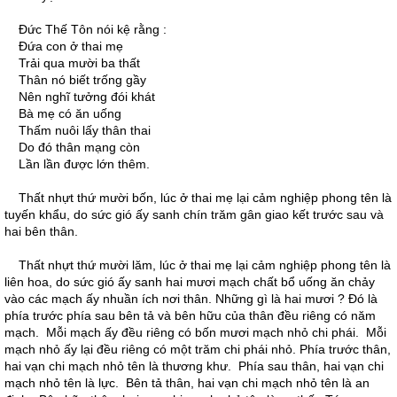
Đức Thế Tôn nói kệ rằng :
Đứa con ở thai mẹ
Trải qua mười ba thất
Thân nó biết trống gầy
Nên nghĩ tưởng đói khát
Bà mẹ có ăn uống
Thấm nuôi lấy thân thai
Do đó thân mạng còn
Lần lần được lớn thêm.
Thất nhựt thứ mười bốn, lúc ở thai mẹ lại cảm nghiệp phong tên là
tuyến khẩu, do sức gió ấy sanh chín trăm gân giao kết trước sau và
hai bên thân.
Thất nhựt thứ mười lăm, lúc ở thai mẹ lại cảm nghiệp phong tên là
liên hoa, do sức gió ấy sanh hai mươi mạch chất bổ uống ăn chảy
vào các mạch ấy nhuần ích nơi thân. Những gì là hai mươi ? Đó là
phía trước phía sau bên tả và bên hữu của thân đều riêng có năm
mạch. Mỗi mạch ấy đều riêng có bốn mươi mạch nhỏ chi phái. Mỗi
mạch nhỏ ấy lại đều riêng có một trăm chi phái nhỏ. Phía trước thân,
hai vạn chi mạch nhỏ tên là thương khư. Phía sau thân, hai vạn chi
mạch nhỏ tên là lực. Bên tả thân, hai vạn chi mạch nhỏ tên là an