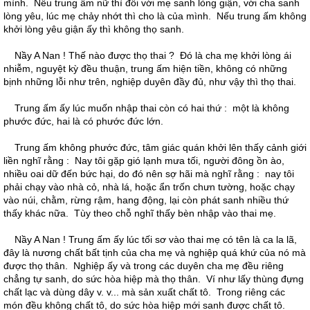
mình. Nếu trung ấm nữ thì đối với mẹ sanh lòng giận, với cha sanh
lòng yêu, lúc mẹ chảy nhớt thì cho là của mình. Nếu trung ấm không
khởi lòng yêu giận ấy thì không thọ sanh.
Nầy A Nan ! Thế nào được thọ thai ? Đó là cha mẹ khởi lòng ái
nhiễm, nguyệt kỳ đều thuận, trung ấm hiện tiền, không có những
bịnh những lỗi như trên, nghiệp duyên đầy đủ, như vậy thì thọ thai.
Trung ấm ấy lúc muốn nhập thai còn có hai thứ : một là không
phước đức, hai là có phước đức lớn.
Trung ấm không phước đức, tâm giác quán khởi lên thấy cảnh giới
liền nghĩ rằng : Nay tôi gặp gió lạnh mưa tối, người đông ồn ào,
nhiều oai dữ đến bức hại, do đó nên sợ hãi mà nghĩ rằng : nay tôi
phải chạy vào nhà cỏ, nhà lá, hoặc ẩn trốn chưn tường, hoặc chạy
vào núi, chằm, rừng rậm, hang động, lại còn phát sanh nhiều thứ
thấy khác nữa. Tùy theo chỗ nghĩ thấy bèn nhập vào thai mẹ.
Nầy A Nan ! Trung ấm ấy lúc tối sơ vào thai mẹ có tên là ca la lã,
đây là nương chất bất tịnh của cha mẹ và nghiệp quá khứ của nó mà
được thọ thân. Nghiệp ấy và trong các duyên cha mẹ đều riêng
chẳng tự sanh, do sức hòa hiệp mà thọ thân. Ví như lấy thùng đựng
chất lạc và dùng dây v. v... mà sản xuất chất tô. Trong riêng các
món đều không chất tô, do sức hòa hiệp mới sanh được chất tô.