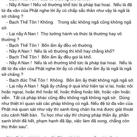
- Nầy A Nan ! Nếu vô thường khổ tức là pháp bại hoại. Nếu là đệ
tử đa văn của Phật nghe lời ấy có chấp sắc thân như vậy là ngã là
sở chăng ?
- Bạch Thế Tôn ! Không. Trong sắc không ngã cũng không ngã
sở.
- Lại nầy A Nan ! Thọ tưởng hành và thức là thường hay vô
thường ?
- Bạch Thế Tôn ! Bốn ấm ấy đều vô thường.
- Nầy A Nan ! Nếu là vô thường thì khổ hay chẳng khổ?
- Bạch Thế Tôn ! Bốn ấm ấy đều gọi là khổ.
- Nầy A Nan ! Nếu là vô thường khổ tức là pháp bại hoại. Nếu là
đệ tử đa văn của Phật nghe lời ấy có chấp bốn ấm ấy là ngã là ngã
sở chăng ?
- Bạch đức Thế Tôn ! Không. Bốn ấm ấy thiệt không ngã ngã sở.
- Lại nầy A Nan ! Ngã ấy chẳng ở quá khứ hiện tại vị lai, hoặc nội
hoặc ngoại, hoặc thô hoặc tế, hoặc thắng hoặc liệt, hoặc cận hoặc
viễn. Tất cả pháp khác cũng đều không ngã không ngã sở. Dùng
như thiệt trí quan sát các pháp không có ngã. Nếu đệ tử đa văn của
Phật mà quan sát như vậy thì sanh lòng chán lìa mà được giải thoát
cứu cánh Niết bàn. Tu học như vậy thì chứng pháp thân ấy, phần
sanh khởi đã hết, phạm hạnh đã lập, việc làm đã xong, chẳng còn
thọ thân sau".