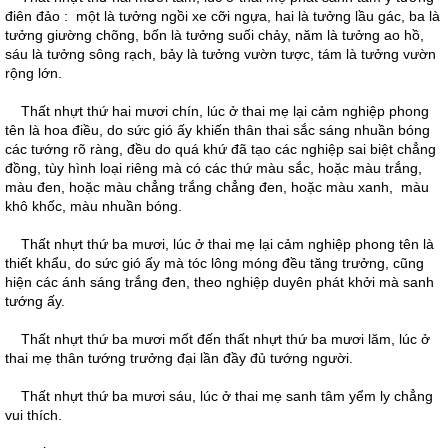
điên đảo : một là tưởng ngồi xe cỡi ngựa, hai là tưởng lầu gác, ba là
tưởng giường chõng, bốn là tưởng suối chảy, năm là tưởng ao hồ,
sáu là tưởng sông rạch, bảy là tưởng vườn tược, tám là tưởng vườn
rộng lớn.
Thất nhựt thứ hai mươi chín, lúc ở thai mẹ lại cảm nghiệp phong
tên là hoa điều, do sức gió ấy khiến thân thai sắc sáng nhuần bóng
các tướng rõ ràng, đều do quá khứ đã tạo các nghiệp sai biệt chẳng
đồng, tùy hình loại riêng mà có các thứ màu sắc, hoặc màu trắng,
màu đen, hoặc màu chẳng trắng chẳng đen, hoặc màu xanh, màu
khô khốc, màu nhuần bóng.
Thất nhựt thứ ba mươi, lúc ở thai mẹ lại cảm nghiệp phong tên là
thiết khẩu, do sức gió ấy mà tóc lông móng đều tăng trưởng, cũng
hiện các ánh sáng trắng đen, theo nghiệp duyên phát khởi mà sanh
tướng ấy.
Thất nhựt thứ ba mươi mốt đến thất nhựt thứ ba mươi lăm, lúc ở
thai mẹ thân tướng trưởng đại lần đầy đủ tướng người.
Thất nhựt thứ ba mươi sáu, lúc ở thai mẹ sanh tâm yểm ly chẳng
vui thích.