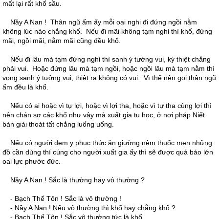
mất lại rất khổ sầu.
Nầy A Nan ! Thân ngũ ấm ấy mỗi oai nghi đi đứng ngồi nằm
không lúc nào chẳng khổ. Nếu đi mãi không tạm nghỉ thì khổ, đứng
mãi, ngồi mãi, nằm mãi cũng đều khổ.
Nếu đi lâu mà tạm đứng nghỉ thì sanh ý tưởng vui, kỳ thiệt chẳng
phải vui. Hoặc đứng lâu mà tạm ngồi, hoặc ngồi lâu mà tạm nằm thì
vọng sanh ý tưởng vui, thiệt ra không có vui. Vì thế nên gọi thân ngũ
ấm đều là khổ.
Nếu có ai hoặc vì tự lợi, hoặc vì lợi tha, hoặc vì tự tha cùng lợi thì
nên chán sợ các khổ như vậy mà xuất gia tu học, ở nơi pháp Niết
bàn giải thoát tất chẳng luống uổng.
Nếu có người đem y phục thức ăn giường nệm thuốc men những
đồ cần dùng thí cúng cho người xuất gia ấy thì sẽ được quả báo lớn
oai lực phước đức.
Nầy A Nan ! Sắc là thường hay vô thường ?
- Bạch Thế Tôn ! Sắc là vô thường !
- Nầy A Nan ! Nếu vô thường thì khổ hay chẳng khổ ?
- Bạch Thế Tôn ! Sắc vô thường tức là khổ.