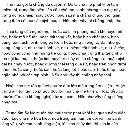
Thế nào gọi là chẳng đủ duyên ? Đó là cha mẹ phát khởi tâm
nhiễm ái, trung ấm hiện tiền cầu chỗ thọ sanh, nhưng cha mẹ này
trắng đỏ hòa hiệp hoặc trước hoặc sau mà chẳng chung thời gian,
trong thân còn có các bịnh hoạn. Nếu như vậy thì chẳng nhập thai.
Thai tạng của người mẹ, hoặc có bịnh phong hoàn khí huyết bế
tắc, hoặc mỡ bế tắc, hoặc thịt tăng kết, hoặc bịnh chất mặn, bịnh
bụng lúa mạch, bịnh lưng eo kiến, hoặc như miệng lạc đà, như gỗ
cong càng xe, như trục bánh xe, như miệng cốt bánh xe, như lá cây,
hoặc cong vòng như măng tre cong, hoặc phía trong thai tạng như
tua hột lúa mạch, hoặc tinh huyết rỉ chảy nhiều chẳng dứt, hoặc bịnh
đái hạ chảy nước, hoặc đường thai tạng quá rít, hoặc trên nhọn dưới
nhọn, hoặc cong, hoặc cạn, hoặc lủng lọt, hoặc cao, hoặc thấp, hoặc
ngắn nhỏ, và các tạp bịnh. Nếu như vậy thì chẳng nhập thai.
Hoặc cha mẹ tôn quí có phước đức lớn mà trung ấm ti tiện. Hoặc
trung ấm tôn quí có phước đức lớn mà cha mẹ ti tiện. Hoặc đều có
phước đức mà không nghiệp tương cảm. Nếu như vậy cũng chẳng
nhập thai.
Trung ấm ấy lúc muốn thọ thai trước phát khởi hai quan niệm điên
đảo. Lúc cha mẹ hòa hiệp, nếu trung ấm nam thì đối với mẹ sanh
lòng yêu, với cha sanh lòng giận, lúc cha chảy tinh thì cho là của