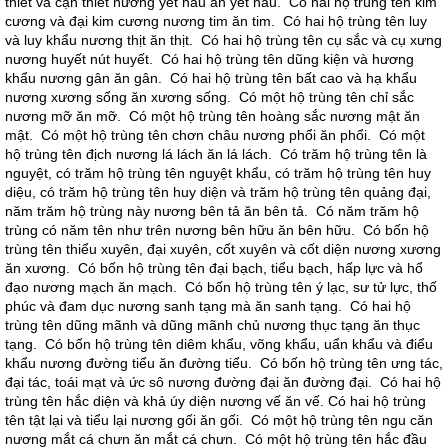
thiết và cận thiết nương yết hầu ăn yết hầu. Có hai hộ trùng tên kim
cương và đại kim cương nương tim ăn tim. Có hai hộ trùng tên luy
và luy khẩu nương thịt ăn thịt. Có hai hộ trùng tên cụ sắc và cụ xưng
nương huyết nút huyết. Có hai hộ trùng tên dũng kiện và hương
khẩu nương gân ăn gân. Có hai hộ trùng tên bất cao và hạ khẩu
nương xương sống ăn xương sống. Có một hộ trùng tên chỉ sắc
nương mỡ ăn mỡ. Có một hộ trùng tên hoàng sắc nương mật ăn
mật. Có một hộ trùng tên chơn châu nương phổi ăn phổi. Có một
hộ trùng tên địch nương lá lách ăn lá lách. Có trăm hộ trùng tên là
nguyệt, có trăm hộ trùng tên nguyệt khẩu, có trăm hộ trùng tên huy
diệu, có trăm hộ trùng tên huy diện và trăm hộ trùng tên quảng đại,
năm trăm hộ trùng này nương bên tả ăn bên tả. Có năm trăm hộ
trùng có năm tên như trên nương bên hữu ăn bên hữu. Có bốn hộ
trùng tên thiểu xuyên, đại xuyên, cốt xuyên và cốt diện nương xương
ăn xương. Có bốn hộ trùng tên đại bạch, tiểu bạch, hấp lực và hổ
đạo nương mạch ăn mạch. Có bốn hộ trùng tên ý lạc, sư tử lực, thố
phúc và đam dục nương sanh tạng mà ăn sanh tạng. Có hai hộ
trùng tên dũng mãnh và dũng mãnh chủ nương thục tạng ăn thục
tạng. Có bốn hộ trùng tên diêm khẩu, võng khẩu, uẩn khẩu và điểu
khẩu nương đường tiểu ăn đường tiểu. Có bốn hộ trùng tên ưng tác,
đại tác, toái mạt và ức sô nương đường đại ăn đường đại. Có hai hộ
trùng tên hắc diện và khả úy diện nương vế ăn vế. Có hai hộ trùng
tên tật lại và tiểu lại nương gối ăn gối. Có một hộ trùng tên ngu căn
nương mắt cá chưn ăn mắt cá chưn. Có một hộ trùng tên hắc đầu