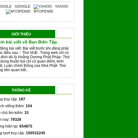
GOOGLE
YAHOO
MYOPENID
GIỚI THIỆU
ởi bài viết về Ban Biên Tập
đăng bài viết :Bài viết trước khi đăng phải
ác điều sau :- Thứ nhất : Trang web chỉ có
 đích đó là Hoằng Dương Phật Pháp- Thứ
i dung thuần tuý chỉ có quan điểm, kinh
ật, Luận chính thống của Nhà Phật- Thứ
g liên quan bất...
THỐNG KÊ
g truy cập:
187
ch viếng thăm:
154
 chủ tìm kiếm:
33
 nay:
79328
ng hiện tại:
654875
g lượt truy cập:
150532245