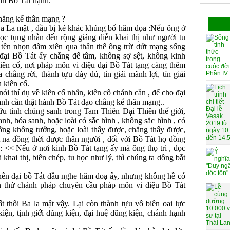
ành Bồ Tát hạnh.
hẳng kể thân mạng ?
a La mật , dầu bị kẻ khác khủng bố hăm dọa :Nếu ông ở
đọc tụng nhẫn đến rộng giảng diễn khai thị như người tu
y tên nhọn đâm xiên qua thân thể ông trừ dứt mạng sống
đại Bồ Tát ấy chẳng để tâm, không sợ sệt, không kinh
iên cố, nơi pháp môn vi diệu đại Bồ Tát tạng càng thêm
chẳng rời, thành tựu đày đủ, tìn giải mãnh lợi, tín giải
 kiên cố.
 thí dụ về kiên cố nhẫn, kiên cố chánh cần , để cho đại
ánh cần thật hành Bồ Tát đạo chẳng kể thân mạng..
 tình chúng sanh trong Tam Thiên Ðại Thiên thế giới,
anh, hóa sanh, hoặc loài có sắc hình , không sắc hình , có
ởng không tưởng, hoặc loài thấy được, chẳng thấy được,
t na đồng thời được thân người , đối với Bồ Tát họ đồng
: << Nếu ở nơi kinh Bồ Tát tạng ấy mà ông thọ trì , đọc
khai thị, biên chép, tu học như lý, thì chúng ta dồng bắt
ên đại bồ Tát dầu nghe hăm doạ ấy, nhưng không hề có
ốn thứ chánh pháp chuyên cầu pháp môn vi diệu Bồ Tát
thối Ba la mật vậy. Lại còn thành tựu vô biên oai lực
iện, tịnh giới dũng kiện, đại huệ dũng kiện, chánh hạnh