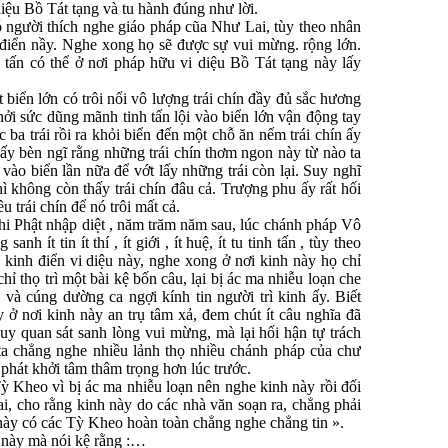
diệu Bồ Tát tạng và tu hành đúng như lời.
người thích nghe giáo pháp cũa Như Lai, tùy theo nhân
 điển nầy. Nghe xong họ sẽ được sự vui mừng. rộng lớn.
 tấn có thể ở nơi pháp hữu vi diệu Bồ Tát tạng này lấy
iển lớn có trôi nổi vô lượng trái chín đầy đủ sắc hương
ởi sức dũng mãnh tinh tấn lội vào biển lớn vận động tay
c ba trái rồi ra khỏi biển đến một chỗ ăn nếm trái chín ấy
u ấy bèn ngĩ rằng những trái chín thơm ngon này từ nào ta
vào biển lần nữa để vớt lấy những trái còn lại. Suy nghĩ
hì không còn thấy trái chín đâu cả. Trượng phu ấy rất hối
u trái chín để nó trôi mất cả.
 Phật nhập diệt , năm trăm năm sau, lúc chánh pháp Vô
nh ít tin ít thí , ít giới , ít huệ, ít tu tinh tấn , tùy theo
kinh điển vi diệu này, nghe xong ở nơi kinh này họ chỉ
hỉ thọ trì một bài kệ bốn câu, lại bị ác ma nhiễu loạn che
và cúng dường ca ngợi kính tin người trì kinh ấy. Biết
ở nơi kinh này an trụ tâm xả, đem chút ít câu nghĩa đã
y quan sát sanh lòng vui mừng, mà lại hối hận tự trách
o ta chẳng nghe nhiều lảnh thọ nhiều chánh pháp của chư
phát khởi tâm thâm trọng hơn lúc trước.
 Kheo vì bị ác ma nhiễu loạn nên nghe kinh này rồi đối
i, cho rằng kinh này do các nhà văn soạn ra, chẳng phải
 này có các Tỳ Kheo hoàn toàn chẳng nghe chẳng tin ».
này mà nói kệ rằng :…