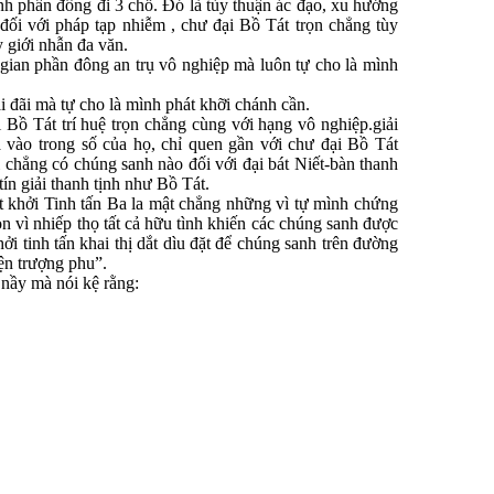
 phần đông đi 3 chỗ. Ðó là tùy thuận ác đạo, xu hướng
 đối với pháp tạp nhiễm , chư đại Bồ Tát trọn chẳng tùy
y giới nhẫn đa văn.
an phần đông an trụ vô nghiệp mà luôn tự cho là mình
đãi mà tự cho là mình phát khỡi chánh cần.
Bồ Tát trí huệ trọn chẳng cùng với hạng vô nghiệp.giải
a vào trong số của họ, chỉ quen gần với chư đại Bồ Tát
 chẳng có chúng sanh nào đối với đại bát Niết-bàn thanh
ín giải thanh tịnh như Bồ Tát.
khởi Tinh tấn Ba la mật chẳng những vì tự mình chứng
n vì nhiếp thọ tất cả hữu tình khiến các chúng sanh được
ởi tinh tấn khai thị dắt dìu đặt để chúng sanh trên đường
iện trượng phu”.
nầy mà nói kệ rằng: