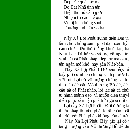
Dẹp các quân ác ma
Do Bát Nhã tinh tấn
Hiện thũ hộ cấm giới
Nhiệm trì các thế gian
Vì lơị ích chúng sanh
Thường tinh tấn vô hạn
Nầy Xá Lợi Phất !Kinh điển Ðại thừa
làm cho chúng sanh phát đại hoan hỷ, 
cảm chư thiên thù thắng khoái lạc, h
Nhu Lai: Trí lực vô sở uý, vô ngại trí
sanh tất cả Phật pháp, dẹp trừ ma oán ,
tận ngần mé khổ, hay gần Niết-bàn.
Nầy Xá Lợị Phất ! Ðời sau này, lúc
bấy giờ có nhiều chúng sanh phước bạc
vứt bỏ. Lại có vô lượng chúng sanh 
tinh tấn để cầu Vô thượng Bồ đề, để cầu
cầu tất cả Phật pháp, lợi lạc tất cả c
tu hành thánh đạo, vì muốn diễn thuy
điều phục sân hận phá trừ ngu si dứt 
Lại nầy Xá Lợi Phất ! Ðời đương lai
thiện pháp thì nên phát khởi chánh 
thì đối với Phật pháp không còn chướ
Nầy Xá Lợi Phất! Bấy giờ lại có v
tăng thượng cầu Vô thượng Bồ đề đư