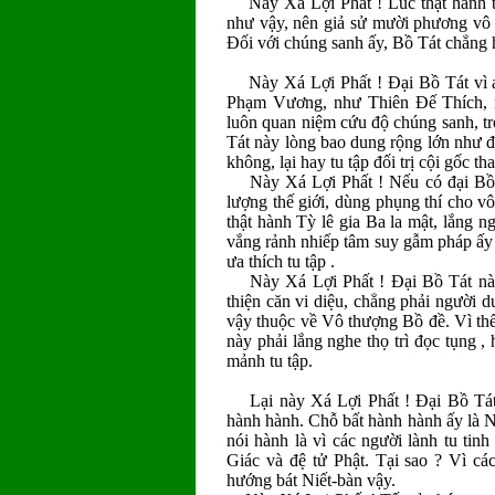
Này Xá Lợi Phất ! Lúc thật hành tin
như vậy, nên giả sử mười phương vô
Ðối với chúng sanh ấy, Bồ Tát chẳng 
Này Xá Lợi Phất ! Ðại Bồ Tát vì an
Phạm Vương, như Thiên Ðế Thích, n
luôn quan niệm cứu độ chúng sanh, t
Tát này lòng bao dung rộng lớn như đạ
không, lại hay tu tập đối trị cội gốc th
Này Xá Lợi Phất ! Nếu có đại Bồ Tá
lượng thế giới, dùng phụng thí cho v
thật hành Tỳ lê gia Ba la mật, lắng 
vắng rảnh nhiếp tâm suy gẫm pháp ấy v
ưa thích tu tập .
Này Xá Lợi Phất ! Ðại Bồ Tát này v
thiện căn vi diệu, chẳng phải người d
vậy thuộc về Vô thượng Bồ đề. Vì thế
này phải lắng nghe thọ trì đọc tụng ,
mảnh tu tập.
Lại này Xá Lợi Phất ! Ðại Bồ Tát p
hành hành. Chỗ bất hành hành ấy là Ni
nói hành là vì các người lành tu tinh
Giác và đệ tử Phật. Tại sao ? Vì c
hướng bát Niết-bàn vậy.