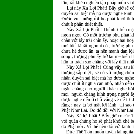
lớn, rất khéo nghiên tập pháp môn vi 
Lại nầy Xá Lợi Phất! Bấy giờ sẽ có 
duyên sai biệt mà họ được nghe kinh
Ðược vui mừng rồi họ phát khởi tinh
chút ít phần thiết thiệt.
Này Xá Lợi Phất ! Thí như trên mặt b
ngon ngọt. Có một trượng phu phát kh
chân vớt lấy trái chín ấy, hoặc hai hoặ
mới biết là rất ngon ít có , trượng ph
chưa hề được ăn, ta nên mạnh dạn lội 
song , trượng phu ấy trở lại mé biển t
hận tự trách sao chẳng vớt lấy thật nhiề
Này Xá Lợi Phất ! Cũng vậy, sau khi
thượng sắp diệt , sẽ có vô lượng chúng sa
nhân duyên sai biệt mà họ được nghe 
được chút ít nghĩa cạn nhỏ, nhẫn đến c
ngăn chẳng cho người khác nghe hỏi 
mọi người chẳng kính trọng người ấy 
được nghe đến ở chỗ vắng vẻ để tư du
rằng : nay ta bỏ mất lợi lành, tại sa
Phật Như Lai. Do đó đồi với Như Lai 
Này Xá lợi Phất ! Bấy giờ có các Tỳ
với quần chúng họ sẽ phát khởi chê ba
do Phật nói . Vì thế nên đối với kinh
Ðức Thế Tôn muốn tuyên lại nghĩa 