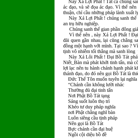
Này Xá Lợi Phất ! Tất cả chúng sanh
ác đạo, và sẽ đọa ác đạo. Vì thế nên
thuận, chỉ cầu những pháp lành xuất l
Này Xá Lợi Phất ! chúng sanh thế gi
an trụ hữu nghiệp.
Chúng sanh thế gian phần đông giải 
Vì thế nên , này Xá Lợi Phất ! Ðại 
đãi quen gần nhau, lại cũng chẳng s
đồng một hạnh với mình. Tại sao ? Vì
tịnh vô nhiễm tối thắng mà sanh lòng t
Này Xá Lôi Phất ! Ðại Bồ Tát phát 
Niết_Bàn mà phát khởi tinh tấn, mà cò
lợi lạc nên tu hành chánh hạnh phát kh
thánh đạo, do đó nên gọi Bồ Tát là th
Ðức Thế Tôn muốn tuyên lại nghĩa 
“Chánh cần không lười nhác
Thường đủ đại tinh tấn
Nơi Phật Bồ Tát tạng
Sáng suốt luôn thọ trì
Khéo tư duy pháp nghĩa
nơi Phật chẳng nghĩ bàn
Luôn siêng cầu tịnh pháp
Nên gọi là Bồ Tát
Bực chánh cần đại huệ
Ngồi cội diệu bồ đề