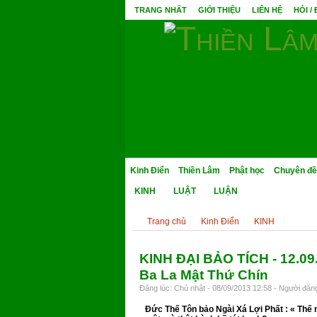
TRANG NHẤT
GIỚI THIỆU
LIÊN HỆ
HỎI /
Kinh Điển
Thiền Lâm
Phật học
Chuyên đề
KINH
LUẬT
LUẬN
Trang chủ
Kinh Điển
KINH
KINH ĐẠI BẢO TÍCH - 12.09
Ba La Mật Thứ Chín
Đăng lúc: Chủ nhật - 08/09/2013 12:58 - Người đăng
Ðức Thế Tôn bảo Ngài Xá Lợi Phất : « Thế n