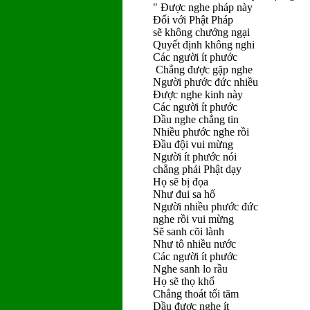
" Ðược nghe pháp này
Ðối với Phật Pháp
sẽ không chướng ngại
Quyết định không nghi
Các người ít phước
Chẳng được gặp nghe
Người phước đức nhiều
Ðược nghe kinh này
Các người ít phước
Dầu nghe chẳng tin
Nhiều phước nghe rồi
Ðầu đội vui mừng
Người ít phước nói
chẳng phải Phật dạy
Họ sẽ bị đọa
Như đui sa hố
Người nhiều phước đức
nghe rồi vui mừng
Sẽ sanh cõi lành
Như tô nhiều nước
Các người ít phước
Nghe sanh lo rầu
Họ sẽ thọ khổ
Chẳng thoát tối tăm
Dầu được nghe ít