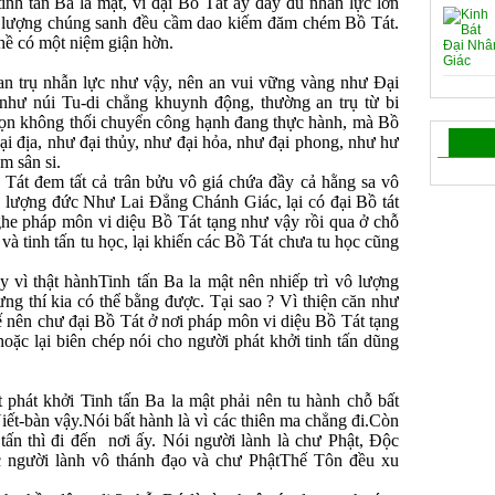
h tấn Ba la mật, vì đại Bồ Tát ấy đầy đủ nhẫn lực lớn
 lượng chúng sanh đều cầm dao kiếm đăm chém Bồ Tát.
hề có một niệm giận hờn.
 trụ nhẫn lực như vậy, nên an vui vững vàng như Ðại
hư núi Tu-di chẳng khuynh động, thường an trụ từ bi
rọn không thối chuyển công hạnh đang thực hành, mà Bồ
i địa, như đại thủy, như đại hỏa, như đại phong, như hư
am sân si.
t đem tất cả trân bửu vô giá chứa đầy cả hằng sa vô
ô lượng đức Như Lai Ðẳng Chánh Giác, lại có đại Bồ tát
nghe pháp môn vi diệu Bồ Tát tạng như vậy rồi qua ở chỗ
à tinh tấn tu học, lại khiến các Bồ Tát chưa tu học cũng
ì thật hànhTinh tấn Ba la mật nên nhiếp trì vô lượng
ưng thí kia có thể bằng được. Tại sao ? Vì thiện căn như
 nên chư đại Bồ Tát ở nơi pháp môn vi diệu Bồ Tát tạng
 hoặc lại biên chép nói cho người phát khởi tinh tấn dũng
hát khởi Tinh tấn Ba la mật phải nên tu hành chỗ bất
ết-bàn vậy.Nói bất hành là vì các thiên ma chẳng đi.Còn
 tấn thì đi đến nơi ấy. Nói người lành là chư Phật, Ðộc
ác người lành vô thánh đạo và chư PhậtThế Tôn đều xu