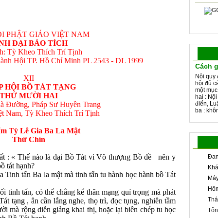
I PHẬT GIÁO VIỆT NAM
NH ÐẠI BẢO TÍCH
ch: Tỳ Kheo Thích Trí Tịnh
ành Hội TP. Hồ Chí Minh PL 2543 - DL 1999
Cách g
Nội quy 
XII
hội đủ c
P HỘI BỒ TÁT TẠNG
một mục
THỨ MƯỜI HAI
hai : Nộ
à Đường, Pháp Sư Huyền Trang
điển, Lu
ba : khôn
iệt Nam, Tỳ Kheo Thích Trí Tịnh
ẩm Tỳ Lê Gia Ba La Mật
Thứ Chín
: « Thế nào là đại Bồ Tát vì Vô thượng Bồ đề nên y
Đan
bồ tát hạnh?
Khá
Tinh tấn Ba la mật mà tinh tấn tu hành học hành bồ Tát
Máy
Hôm
 tinh tấn, có thể chẳng kể thân mạng quí trọng mà phát
Thá
át tạng , ân cần lắng nghe, thọ trì, đọc tụng, nghiên tầm
ười mà rộng diễn giảng khai thị, hoặc lại biên chép tu học
Tổn