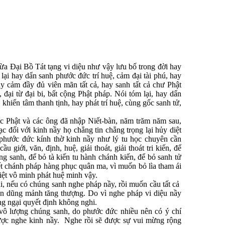
 Ðại Bồ Tát tạng vi diệu như vậy lưu bố trong đời hay
lại hay dẩn sanh phước đức trí huệ, cảm đại tài phú, hay
ay cảm đầy đủ viên mãn tất cả, hay sanh tất cả chư Phật
, đại từ đại bi, bất cộng Phật pháp. Nói tóm lại, hay dẩn
 khiến tâm thanh tịnh, hay phát trí huệ, cùng gốc sanh tử,
 Phật và các ông đã nhập Niết-bàn, năm trăm năm sau,
 đối với kinh nầy họ chẳng tin chẳng trọng lại hủy diệt
phước đức kính thờ kinh nầy như lý tu học chuyên cần
 giới, văn, định, huệ, giải thoát, giải thoát tri kiến, để
húng sanh, để bỏ tà kiến tu hành chánh kiến, để bỏ sanh tử
ết chánh pháp hàng phục quân ma, vì muốn bỏ lìa tham ái
diệt vô minh phát huệ minh vậy.
, nếu có chúng sanh nghe pháp nầy, rồi muốn cầu tất cả
cần dũng mảnh tăng thượng. Do vì nghe pháp vi diệu nầy
ng ngại quyết định không nghi.
ô lượng chúng sanh, do phước đức nhiều nên có ý chí
ợc nghe kinh nầy. Nghe rồi sẽ được sự vui mừng rộng