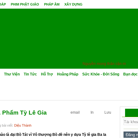
 ĐÁP
PHIM PHẬT GIÁO
PHÁP ÂM
XÂY DỰNG
Nguyền mong thân cận minh sư, quả 
Thư Viện
Tin Tức
Hỗ Trợ
Hoằng Pháp
Sức Khỏe - Đời Sống
Bạn đọc
. Phẩm Tỳ Lê Gia
email
In
Lưu
 bài viết:
Diệu Thành
ào là đại Bồ Tát vì Vô thượng Bồ đề nên y dựa Tỳ lê gia Ba la