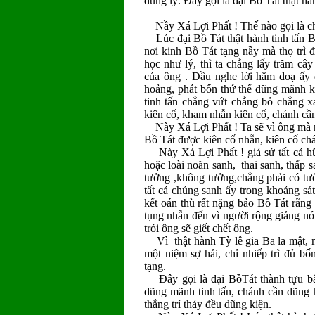
đúng lý. Ðây gọi là đại Bồ Tát thật h
Nầy Xá Lợi Phất ! Thế nào gọi là c
Lúc đại Bồ Tát thật hành tinh tấn B
nơi kinh Bồ Tát tạng nầy mà thọ trì 
học như lý, thì ta chẳng lấy trăm câ
của ông . Dầu nghe lời hăm doạ ấy 
hoảng, phát bốn thứ thế dũng mãnh k
tinh tấn chẳng vứt chẳng bỏ chẳng xa 
kiên cố, kham nhẫn kiên cố, chánh cần
Này Xá Lợi Phất ! Ta sẽ vì ông mà nói
Bồ Tát được kiên cố nhẫn, kiên cố ch
Này Xá Lợi Phất ! giả sử tất cả hữu
hoặc loài noãn sanh, thai sanh, thấp s
tưởng ,không tưởng,chẳng phải có tư
tất cả chúng sanh ấy trong khoảng sá
kết oán thù rất nặng bảo Bồ Tát rằng 
tụng nhẫn đến vì người rộng giảng nói 
trói ông sẽ giết chết ông.
Vì thật hành Tỳ lê gia Ba la mật, n
một niệm sợ hải, chỉ nhiếp trì đủ b
tạng.
Ðây gọi là đại BồTát thành tựu bất 
dũng mãnh tinh tấn, chánh cần dũng k
thắng trí thảy đều dũng kiện.