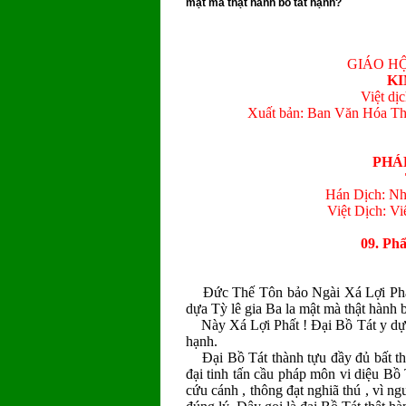
mật mà thật hành bồ tát hạnh?
GIÁO HỘ
KI
Việt dị
Xuất bản: Ban Văn Hóa Th
PHÁ
Hán Dịch: Nh
Việt Dịch: V
09. Ph
Ðức Thế Tôn bảo Ngài Xá Lợi Phất 
dựa Tỳ lê gia Ba la mật mà thật hành 
Này Xá Lợi Phất ! Ðại Bồ Tát y dựa 
hạnh.
Ðại Bồ Tát thành tựu đầy đủ bất thối
đại tinh tấn cầu pháp môn vi diệu Bồ T
cứu cánh , thông đạt nghiã thú , vì ng