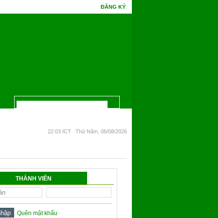
ĐĂNG KÝ
Bồ Đề một đêm mà chín. Phúc gặp tình cờ tri thức, hoa Ưu Đàm mấy kiếp đâm bôn
22:03 ICT Thứ Năm, 06/08/2026
THÀNH VIÊN
Quên mật khẩu