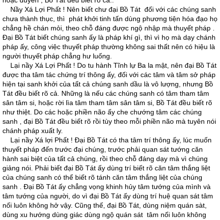
hoặc duyên , Bồ Tát đều biết rõ cả..
Nầy Xá Lợi Phất ! Nên biết chư đại Bồ Tát đối với các chúng sanh
chưa thành thục, thì phát khởi tinh tấn dùng phương tiện hóa đạo họ
chẳng hề chán mỏi, theo chỗ đáng được ngộ nhập mà thuyết pháp .
Ðại Bồ Tát biết chúng sanh ấy là pháp khí gì, thì vì họ mà dạy chánh
pháp ấy, công việc thuyết pháp thường không sai thất nên có hiệu là
người thuyết pháp chẳng hư luống.
Lại nầy Xá Lợi Phất ! Do tu hành Tĩnh lự Ba la mật, nên đại Bồ Tát
được tha tâm tác chứng trí thông ấy, đối với các tâm và tâm sở pháp
hiện tại sanh khởi của tất cả chúng sanh dầu là vô lượng, nhưng Bồ
Tát đều biết rõ cả. Những là nếu các chúng sanh có tâm tham tâm
sân tâm si, hoặc rời lìa tâm tham tâm sân tâm si, Bồ Tát đều biết rõ
như thiệt. Do các hoặc phiền não ấy che chướng tâm các chúng
sanh , đại Bồ Tát đều biết rõ rồi tùy theo mỗi phiền não mà tuyên nói
chánh pháp xuất ly.
Lại nầy Xá lợi Phất ! Ðại Bồ Tát có tha tâm trí thông ấy, lúc muốn
thuyết pháp đến trước đại chúng, trước phải quan sát tướng căn
hành sai biệt của tất cả chúng, rồi theo chỗ đáng dạy mà vì chúng
giảng nói. Phải biết đại Bồ Tát ấy dùng trí biết rõ căn tâm thắng liệt
của chúng sanh có thể biết rõ tánh căn tâm thắng liệt của chúng
sanh . Ðại Bồ Tát ấy chẳng vọng khinh hủy tâm tướng của mình và
tâm tướng của người, do vì đại Bồ Tát ấy dùng trí huệ quan sát tâm
nối luôn không hở vậy. Cũng thế, đại Bồ Tát, dùng niệm quán sàt,
dùng xu hướng dùng giác dùng ngộ quán sát tâm nối luôn không