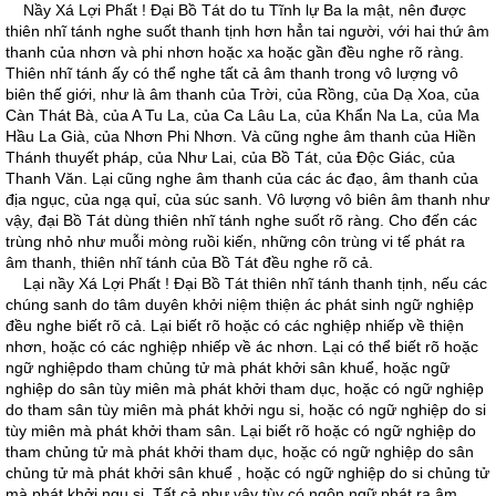
Nầy Xá Lợi Phất ! Ðại Bồ Tát do tu Tĩnh lự Ba la mật, nên được
thiên nhĩ tánh nghe suốt thanh tịnh hơn hẳn tai người, với hai thứ âm
thanh của nhơn và phi nhơn hoặc xa hoặc gần đều nghe rõ ràng.
Thiên nhĩ tánh ấy có thể nghe tất cả âm thanh trong vô lượng vô
biên thế giới, như là âm thanh của Trời, của Rồng, của Dạ Xoa, của
Càn Thát Bà, của A Tu La, của Ca Lâu La, của Khẩn Na La, của Ma
Hầu La Già, của Nhơn Phi Nhơn. Và cũng nghe âm thanh của Hiền
Thánh thuyết pháp, của Như Lai, của Bồ Tát, của Ðộc Giác, của
Thanh Văn. Lại cũng nghe âm thanh của các ác đạo, âm thanh của
địa ngục, của ngạ quỉ, của súc sanh. Vô lượng vô biên âm thanh như
vậy, đại Bồ Tát dùng thiên nhĩ tánh nghe suốt rõ ràng. Cho đến các
trùng nhỏ như muỗi mòng ruồi kiến, những côn trùng vi tế phát ra
âm thanh, thiên nhĩ tánh của Bồ Tát đều nghe rõ cả.
Lại nầy Xá Lợi Phất ! Ðại Bồ Tát thiên nhĩ tánh thanh tịnh, nếu các
chúng sanh do tâm duyên khởi niệm thiện ác phát sinh ngữ nghiệp
đều nghe biết rõ cả. Lại biết rõ hoặc có các nghiệp nhiếp về thiện
nhơn, hoặc có các nghiệp nhiếp về ác nhơn. Lại có thể biết rõ hoặc
ngữ nghiệpdo tham chủng tử mà phát khởi sân khuể, hoặc ngữ
nghiệp do sân tùy miên mà phát khởi tham dục, hoặc có ngữ nghiệp
do tham sân tùy miên mà phát khởi ngu si, hoặc có ngữ nghiệp do si
tùy miên mà phát khởi tham sân. Lại biết rõ hoặc có ngữ nghiệp do
tham chủng tử mà phát khởi tham dục, hoặc có ngữ nghiệp do sân
chủng tử mà phát khởi sân khuể , hoặc có ngữ nghiệp do si chủng tử
mà phát khởi ngu si. Tất cả như vậy tùy có ngôn ngữ phát ra âm