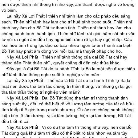
nên được thiên nhĩ thông trí như vậy, âm thanh được nghe vô lượng
vô biên.
Lại nầy Xá Lợi Phất ! thiên nhĩ tánh làm cho các pháp đều sáng
sạch. Thiên nhĩ tánh hay làm cho trí huệ tánh trong suốt. Thiên nhĩ
tánh hay làm cho Bồ Tát tự thanh tịnh. Thiên nhĩ tánh hay làm cho
chúng sanh tánh thanh tịnh. Thiên nhĩ tánh rât giỏi thẩm sát như văn
tự nói ra ngôn âm đều hay nghe biết rành rẽ lại hay ngộ nhập. Các
loài hữu tình trong lục đạo có bao nhiêu ngôn từ âm thanh sai biệt.
Bồ Tát hay phát âm đồng với mỗi loài mà thuyết pháp cho họ.
Nầy Xá Lợi Phất ! Thiên nhĩ tánh thông của đại Bồ Tát chỉ hay
thẳng đến Phật thiên nhĩ , quyết chẳng đi đến các thừa khác.
Ðây gọi là đại Bồ Tát do tu hành Tĩnh lự Ba la mật nên được thiên
nhĩ tánh thần thông nghe suốt trí nghiệp viên mãn.
Lại nầy Xá lợi Phất ! Thế nào là Bồ Tát do tu hành Tĩnh lự Ba la
mật nên được tha tâm tác chứng trí thần thông, và những gì lại gọi
tha tâm thần thông trí nghiệp viên mãn?
Nầy Xá Lợi Phất ! Ðại Bồ Tát dùng tha tâm trí thông thanh tịnh
sáng suốt ấy , đều có thể biết rõ vô lượng tâm tướng của tất cả hữu
tình khắp thế giới trong mười phương. Ở các nơi chúng sanh không
luận tiền tế tâm tướng. vị lai tâm tướng, hiện tại tâm tướng, Bồ Tát
đều biết rõ cả
Nầy Xá Lợi Phất ! Vì có đủ tha tâm trí thông như vậy, nên đại Bồ
Tát dùng quá khứ tâm trí đều có thể biết rõ tâm nhơn và tâm tùy