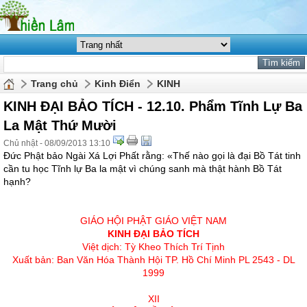
Trang chủ
Kinh Điển
KINH
KINH ĐẠI BẢO TÍCH - 12.10. Phẩm Tĩnh Lự Ba
La Mật Thứ Mười
Chủ nhật - 08/09/2013 13:10
Ðức Phật bảo Ngài Xá Lợi Phất rằng: «Thế nào gọi là đại Bồ Tát tinh
cần tu học Tĩnh lự Ba la mật vì chúng sanh mà thật hành Bồ Tát
hạnh?
GIÁO HỘI PHẬT GIÁO VIỆT NAM
KINH ÐẠI BẢO TÍCH
Việt dịch: Tỳ Kheo Thích Trí Tịnh
Xuất bản: Ban Văn Hóa Thành Hội TP. Hồ Chí Minh PL 2543 - DL
1999
XII