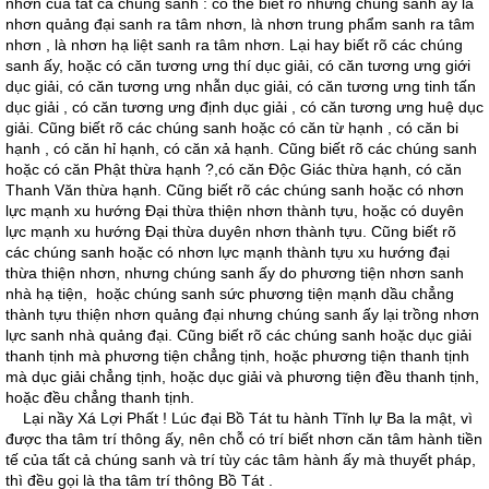
nhơn của tất cả chúng sanh : có thể biết rõ những chúng sanh ấy là
nhơn quảng đại sanh ra tâm nhơn, là nhơn trung phẩm sanh ra tâm
nhơn , là nhơn hạ liệt sanh ra tâm nhơn. Lại hay biết rõ các chúng
sanh ấy, hoặc có căn tương ưng thí dục giải, có căn tương ưng giới
dục giải, có căn tương ưng nhẫn dục giải, có căn tương ưng tinh tấn
dục giải , có căn tương ưng định dục giải , có căn tương ưng huệ dục
giải. Cũng biết rõ các chúng sanh hoặc có căn từ hạnh , có căn bi
hạnh , có căn hỉ hạnh, có căn xả hạnh. Cũng biết rõ các chúng sanh
hoặc có căn Phật thừa hạnh ?,có căn Ðộc Giác thừa hạnh, có căn
Thanh Văn thừa hạnh. Cũng biết rõ các chúng sanh hoặc có nhơn
lực mạnh xu hướng Ðại thừa thiện nhơn thành tựu, hoặc có duyên
lực mạnh xu hướng Ðại thừa duyên nhơn thành tựu. Cũng biết rõ
các chúng sanh hoặc có nhơn lực mạnh thành tựu xu hướng đại
thừa thiện nhơn, nhưng chúng sanh ấy do phương tiện nhơn sanh
nhà hạ tiện, hoặc chúng sanh sức phương tiện mạnh dầu chẳng
thành tựu thiện nhơn quảng đại nhưng chúng sanh ấy lại trồng nhơn
lực sanh nhà quảng đại. Cũng biết rõ các chúng sanh hoặc dục giải
thanh tịnh mà phương tiện chẳng tịnh, hoặc phương tiện thanh tịnh
mà dục giải chẳng tịnh, hoặc dục giải và phương tiện đều thanh tịnh,
hoặc đều chẳng thanh tịnh.
Lại nầy Xá Lợi Phất ! Lúc đại Bồ Tát tu hành Tĩnh lự Ba la mật, vì
được tha tâm trí thông ấy, nên chỗ có trí biết nhơn căn tâm hành tiền
tế của tất cả chúng sanh và trí tùy các tâm hành ấy mà thuyết pháp,
thì đều gọi là tha tâm trí thông Bồ Tát .