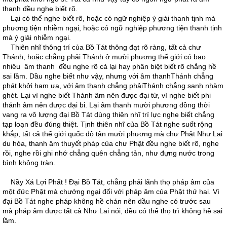
thanh đều nghe biết rõ.
Lại có thể nghe biết rõ, hoặc có ngữ nghiệp ý giải thanh tịnh mà
phương tiện nhiễm ngại, hoặc có ngữ nghiệp phương tiện thanh tịnh
mà ý giải nhiễm ngại.
Thiên nhĩ thông trí của Bồ Tát thông đạt rõ ràng, tất cả chư
Thánh, hoặc chẳng phải Thánh ở mười phương thế giới có bao
nhiêu âm thanh đều nghe rõ cả lại hay phân biệt biết rõ chẳng hề
sai lầm. Dầu nghe biết như vậy, nhưng với âm thanhThánh chẳng
phát khởi ham ưa, với âm thanh chẳng phảiThánh chẳng sanh nhàm
ghét. Lại vì nghe biết Thánh âm nên đưọc đại từ, vì nghe biết phi
thánh âm nên được đại bi. Lại âm thanh mười phương đồng thời
vang ra vô lượng đại Bồ Tát dùng thiên nhĩ trí lực nghe biết chẳng
tạp loạn đều đúng thiệt. Tịnh thiên nhĩ của Bồ Tát nghe suốt rộng
khắp, tất cả thế giới quốc độ tận mười phương mà chư Phật Như Lai
du hóa, thanh âm thuyết pháp của chư Phật đều nghe biết rõ, nghe
rồi, nghe rồi ghi nhớ chẳng quên chẳng tản, như đựng nước trong
bình không tràn.
Nầy Xá Lợi Phất ! Ðại Bồ Tát, chẳng phải lãnh thọ pháp âm của
một đức Phật mà chướng ngại đối với pháp âm của Phật thứ hai. Vì
đại Bồ Tát nghe pháp không hề chán nên dầu nghe có trước sau
mà pháp âm được tất cả Như Lai nói, đều có thể thọ trì không hề sai
lầm.