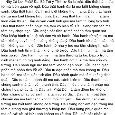
Nầy Xá Lợi Phất! Ðại Bồ Tát y Tĩnh lự Ba la mật, dầu thật hành đại
từ mà luôn quán vô ngã. Dầu thật hành đại bi mà biết không chúng
sanh. Dầu thật hành đại hỉ mà biết không thọ mạng. Dầu thật hành
đại xả mà biết không hữu tình. Dầu rộng thật hành đại thí mà tâm
luôn điều thuận. Dầu duyên cảnh tịnh giới mà tâm thường tịch tĩnh.
Dầu thật hành nhẫn nhục mà tâm vô biên tế. Dầu siêng tinh tấn mà
tâm hay chọn họp. Dầu nhập các tĩnh lự mà chánh tâm quán sát.
Dầu khắp hành trí huệ mà tâm vô sở hành. Dầu hành tứ niệm trụ mà
tâm không duyên niệm cũng không tác ý. Dầu hành tứ chánh cần mà
tâm không sanh diệt. Dầu hành tứ như ý túc mà tâm chẳng hí luận.
Dầu hành tịnh tín mà tâm không hệ trước. Dầu hành tinh tấn mà tâm
luôn xa rời. Dầu hành nơi niệm mà tâm thường tự tại. Dầu ở trong
định mà tâm chứng bình đẳng. Dầu hành nơi huệ mà tâm vốn vô
tướng. Dầu hành ngũ lực mà tâm không dẹp phục. Dầu hành giác
phần mà phân tích Bồ đề. Dầu tu đạo phần mà tâm không tu. Dầu
hành chỉ mà tâm luôn tịch diệt. Dầu hành quán mà tâm không định
quán. Dầu tu hành thánh đế mà cứu cánh biến tri. Dầu thành thục
chúng sanh mà tâm vốn thanh tịnh. Dầu nhiếp thọ chánh pháp mà
chẳng hoại pháp tánh. Dầu tịnh Phật Ðộ mà tâm đồng hư không.
Dầu chứng pháp vô sanh mà tâm vô sở đắc . Dầu hành bất thối
chuyển địa mà tâm tánh không thối chuyển . Dầu được các diệu
tướng mà biết tánh không có tướng. Dầu trang nghiêm đạo tràng mà
tâm đi trong tam giới thường ở khắp nơi. Dầu hàng phục quân ma
mà đối với tất cả hữu tình không có xô dẹp. Dầu biết các pháp là