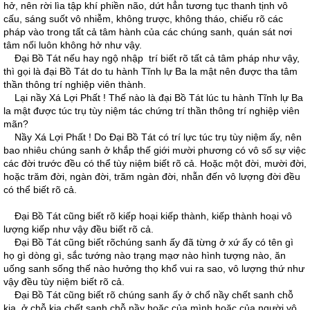
hở, nên rời lìa tập khí phiền não, dứt hẳn tương tục thanh tịnh vô
cấu, sáng suốt vô nhiễm, không trược, không tháo, chiếu rõ các
pháp vào trong tất cả tâm hành của các chúng sanh, quán sát nơi
tâm nối luôn không hở như vậy.
Ðại Bồ Tát nếu hay ngộ nhập trí biết rõ tất cả tâm pháp như vậy,
thì gọi là đại Bồ Tát do tu hành Tĩnh lự Ba la mật nên được tha tâm
thần thông trí nghiệp viên thành.
Lại nầy Xá Lợi Phất ! Thế nào là đại Bồ Tát lúc tu hành Tĩnh lự Ba
la mật được túc trụ tùy niệm tác chứng trí thần thông trí nghiệp viên
mãn?
Nầy Xá Lợi Phất ! Do Ðại Bồ Tát có trí lực túc trụ tùy niệm ấy, nên
bao nhiêu chúng sanh ở khắp thế giới mười phương có vô số sự việc
các đời trước đều có thể tùy niệm biết rõ cả. Hoặc một đời, mười đời,
hoặc trăm đời, ngàn đời, trăm ngàn đời, nhẫn đến vô lượng đời đều
có thể biết rõ cả.
Ðại Bồ Tát cũng biết rõ kiếp hoại kiếp thành, kiếp thành hoại vô
lượng kiếp như vậy đều biết rõ cả.
Ðại Bồ Tát cũng biết rõchúng sanh ấy đã từng ở xứ ấy có tên gì
họ gì dòng gì, sắc tướng nào trạng mạơ nào hình tượng nào, ăn
uống sanh sống thế nào hưởng thọ khổ vui ra sao, vô lượng thứ như
vậy đều tùy niệm biết rõ cả.
Ðại Bồ Tát cũng biết rõ chúng sanh ấy ở chổ nầy chết sanh chỗ
kia, ở chỗ kia chết sanh chỗ nầy hoặc của mình hoặc của người vô