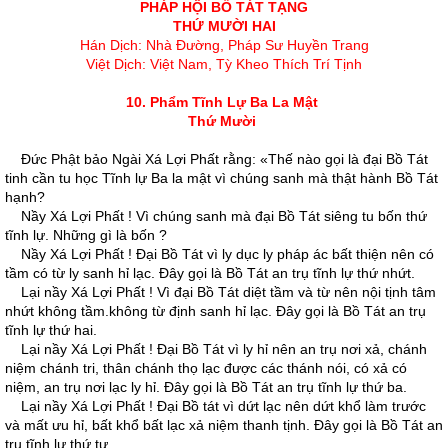
PHÁP HỘI BỒ TÁT TẠNG
THỨ MƯỜI HAI
Hán Dịch: Nhà Đường, Pháp Sư Huyền Trang
Việt Dịch: Việt Nam, Tỳ Kheo Thích Trí Tịnh
10. Phẩm Tĩnh Lự Ba La Mật
Thứ Mười
Ðức Phật bảo Ngài Xá Lợi Phất rằng: «Thế nào gọi là đại Bồ Tát
tinh cần tu học Tĩnh lự Ba la mật vì chúng sanh mà thật hành Bồ Tát
hạnh?
Nầy Xá Lợi Phất ! Vì chúng sanh mà đại Bồ Tát siêng tu bốn thứ
tĩnh lự. Những gì là bốn ?
Nầy Xá Lợi Phất ! Ðại Bồ Tát vì ly dục ly pháp ác bất thiện nên có
tầm có từ ly sanh hỉ lạc. Ðây gọi là Bồ Tát an trụ tĩnh lự thứ nhứt.
Lại nầy Xá Lợi Phất ! Vì đại Bồ Tát diệt tầm và từ nên nội tịnh tâm
nhứt không tầm.không từ định sanh hỉ lạc. Ðây gọi là Bồ Tát an trụ
tĩnh lự thứ hai.
Lại nầy Xá Lợi Phất ! Ðại Bồ Tát vì ly hỉ nên an trụ nơi xả, chánh
niệm chánh tri, thân chánh thọ lạc được các thánh nói, có xả có
niệm, an trụ nơi lạc ly hỉ. Ðây gọi là Bồ Tát an trụ tĩnh lự thứ ba.
Lại nầy Xá Lợi Phất ! Ðại Bồ tát vì dứt lạc nên dứt khổ làm trước
và mất ưu hỉ, bất khổ bất lạc xả niệm thanh tịnh. Ðây gọi là Bồ Tát an
trụ tĩnh lự thứ tư.