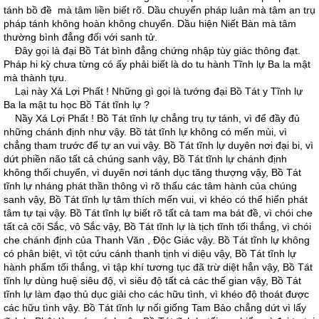
tánh bồ đề mà tâm liền biết rõ. Dầu chuyển pháp luân mà tâm an trụ
pháp tánh không hoàn không chuyển. Dầu hiện Niết Bàn mà tâm
thường bình đẳng đối với sanh tử.
Ðây gọi là đại Bồ Tát bình đẳng chứng nhập tùy giác thông đạt.
Pháp hi kỳ chưa từng có ấy phải biết là do tu hành Tĩnh lự Ba la mật
mà thành tựu.
Lại này Xá Lợi Phất ! Những gì gọi là tướng đại Bồ Tát y Tĩnh lự
Ba la mật tu học Bồ Tát tĩnh lự ?
Nầy Xá Lợi Phất ! Bồ Tát tĩnh lự chẳng trụ tự tánh, vì để đầy đủ
những chánh định như vậy. Bồ tát tĩnh lự không có mến mùi, vì
chẳng tham trước để tự an vui vậy. Bồ Tát tĩnh lự duyên nơi đại bi, vì
dứt phiền não tất cả chúng sanh vậy, Bồ Tát tĩnh lự chánh định
không thối chuyển, vì duyên nơi tánh dục tăng thượng vậy, Bồ Tát
tĩnh lự nháng phát thần thông vì rõ thấu các tâm hành của chúng
sanh vậy, Bồ Tát tĩnh lự tâm thích mến vui, vì khéo có thể hiển phát
tâm tự tại vậy. Bồ Tát tĩnh lự biết rõ tất cả tam ma bát đề, vì chói che
tất cả cõi Sắc, vô Sắc vậy, Bồ Tát tĩnh lự là tịch tĩnh tối thắng, vì chói
che chánh định của Thanh Văn , Ðộc Giác vậy. Bồ Tát tĩnh lự không
có phân biệt, vì tột cứu cánh thanh tịnh vi diệu vậy, Bồ Tát tĩnh lự
hành phẩm tối thắng, vì tập khí tương tục đã trừ diệt hẳn vậy, Bồ Tát
tĩnh lự dùng huệ siêu độ, vì siêu độ tất cả các thế gian vậy, Bồ Tát
tĩnh lự làm đạo thủ dục giải cho các hữu tình, vì khéo độ thoát được
các hữu tình vậy. Bồ Tát tĩnh lự nối giống Tam Bảo chẳng dứt vì lấy