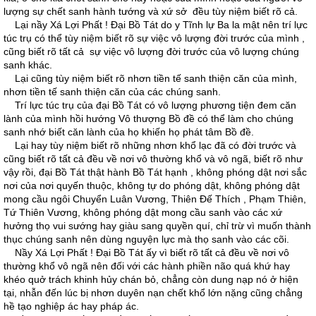
lượng sự chết sanh hành tướng và xứ sở đều tùy niệm biết rõ cả.
Lại nầy Xá Lợi Phất ! Ðại Bồ Tát do y Tĩnh lự Ba la mật nên trí lực
túc trụ có thể tùy niệm biết rõ sự việc vô lượng đời trước của mình ,
cũng biết rõ tất cả sự việc vô lượng đời trước của vô lượng chúng
sanh khác.
Lại cũng tùy niệm biết rõ nhơn tiền tế sanh thiện căn của mình,
nhơn tiền tế sanh thiện căn của các chúng sanh.
Trí lực túc trụ của đại Bồ Tát có vô lượng phương tiện đem căn
lành của mình hồi hướng Vô thượng Bồ đề có thể làm cho chúng
sanh nhớ biết căn lành của họ khiến họ phát tâm Bồ đề.
Lại hay tùy niệm biết rõ những nhơn khổ lạc đã có đời trước và
cũng biết rõ tất cả đều về nơi vô thường khổ và vô ngã, biết rõ như
vậy rồi, đại Bồ Tát thật hành Bồ Tát hạnh , không phóng dật nơi sắc
nơi của nơi quyến thuộc, không tự do phóng dật, không phóng dật
mong cầu ngôi Chuyển Luân Vương, Thiên Ðế Thích , Phạm Thiên,
Tứ Thiên Vương, không phóng dật mong cầu sanh vào các xứ
hưởng thọ vui sướng hay giàu sang quyền quí, chỉ trừ vì muốn thành
thục chúng sanh nên dùng nguyện lực mà thọ sanh vào các cõi.
Nầy Xá Lợi Phất ! Ðại Bồ Tát ấy vì biết rõ tất cả đều về nơi vô
thường khổ vô ngã nên đối với các hành phiền não quá khứ hay
khéo quở trách khinh hủy chán bỏ, chẳng còn dung nạp nó ở hiện
tại, nhẫn đến lúc bị nhơn duyên nạn chết khổ lớn nặng cũng chẳng
hề tạo nghiệp ác hay pháp ác.