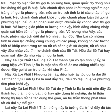
trau Phật độ hiện tiền thì gọi là phương tiện, quán quốc độ đồng như
hư không thì gọi là huệ. Nếu chánh định phát khởi trang nghiêm đạo
tràng thì gọi là phương tiện, nếu an trụ tịch tĩnh lự tri các pháp thì gọi
là huệ. Nếu chánh định phát khởi chuyển chánh pháp luân thì gọi là
phương tiện, nếu quán pháp luân được chuyển ấy không khởi thì gọi
là huệ. Vô lượng giác phần tư lương như vậy bình đẳng chứng nhập
quán sát hiện tiền thì gọi là phương tiện. Vô lượng như Vậy, các
hoặc phiền não tịch diệt dứt trừ nhiệt não, đức Như Lai có những
tĩnh lự diệu lạc chẳng cùng chung với các pháp, không có các tướng,
biết rõ khắp các tướng rời xa tất cả cảnh giới sở duyên, tất cả như
vậy đều nhập vào tĩnh lự chánh định của Bồ Tát. Nếu đại Bồ Tát hay
quan sát đầy đủ như vậy thì gọi là huệ.
Nầy Xá Lợi Phất ! Nếu đại Bồ Tát thành tựu vô tận tĩnh lự ấy, vì
cùng hiệp với Tĩnh lự Ba la mật nên tất cả ác ma chẳng nhiểu hại
được. Ðây gọi là an trụ pháp khí chư Phật.
Nầy Xá Lợi Phất ! Phương tiện ấy, diệu huệ ấy tức gọi là đại Bồ
Tát thành tựu Tĩnh lự Ba la mật đầy đủ, đều do diệu huệ và phương
tiện phát khởi vậy.
Lại nầy Xá Lợi Phất ! Ðại Bồ Tát do y Tĩnh lự Ba la mật nên đầy đủ
thành tựu thần thông bất thối hay gầy dựng trí nghiệp, du hí thần
thông thị hiện tất cả tác dụng thế gian, an trụ thần thông phát khởi
tất cả đại sự thế gian.
Lại nầy Xá Lợi Phất ! Thần thông nầy là tướng đại trí, vì đầy đủ tác