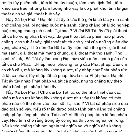
rời lìa tùy phiền não, tâm khéo tùy thuận, tâm khéo tịch tĩnh, tâm
khéo sửa trau, những tâm tướng như vậy là do phát khởi tĩnh lự giải
thoát định và giải thoát huệ vậy.
Nầy Xá Lợi Phất ! Ðại Bồ Tát ấy ở các thế giới là cố tác ý mà sanh
chớ chẳng phải bị nghiệp buộc mà sanh, cũng chẳng phải do nghiệp
buộc mạng chung mà sanh. Tại sao ? Vì đại Bồ Tát ấy đã giải thoát
tất cả hư vọng phân biệt vậy, đã giải thoát tất cả phiền não phược
chẳng chơn thiệt vậy, giải thoát tất cả chỗ y chỉ của những điên đảo
vọng chấp vậy. Thế nên đại Bồ Tát ấy hiện thân thế giới : giải thoát
mà sanh, giải thoát mà mạng chung, giải thoát mà thọ sanh. Thọ
sanh rồi, đại Bồ Tát ấy làm xong Ðại thừa viên mãn chánh giáo của
tất cả chư Phật, …khắp mười phương rộng cầu Phật pháp. Dầu chí
có chỗ cầu, mà không lấy không được, tùy nhập chư Phật pháp tức
là tất cả pháp, tùy nhập tất cả pháp tức là chư Phật pháp. Ðại Bồ
Tát ấy tùy nhập Phật pháp và tất cả pháp, nhưng chẳng tùy theo
pháp hành phi pháp hành ấy.
Nầy Xá Lợi Phất ! Chư đại Bồ Tát lúc có thể như thiệt cầu các
pháp mà an trụ không lấy không được như vậy thì không có một
pháp nào có thể đem vào toán số. Tại sao ? Vì tất cả pháp siêu quá
đạo toán số vậy. Nếu rõ thấu được pháp tánh bình đẳng thì chẳng
chấp pháp cùng phi pháp. Tại sao? Vì tất cả pháp tánh không chấp
vậy. Nếu tính cho rằng trong ấy có nghĩa thì có vô nghĩa lớn rộng.
Nếu khéo chẳng tính nơi nghĩa thì nghĩa và vô nghĩa đều không.
Người chẳng thấy nghĩa đối với tất cả chỗ có giác huệ vô ngại. Ðại