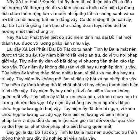
Nầy Xá Lợi Phất ! Ðại Bồ Tát ấy đem tất cả thiện căn đã có đều
hồi hướng Vô thượng Bồ đề và làm cho các thiện căn hiện tại đang
tích chứa thêm rộng lớn vì muốn nhiếp thọ tất cả chúng sanh và xa
rời tất cả hồi hướng bất bình đẳng vậy. Có đủ những thiện căn ấy,
đại Bồ Tát nối giống Tam bảo cho chẳng đoạn tuyệt đều để hồi
hướng nhứt thiết chủng trí.
Nầy Xá Lợi Phất !Nên biết do sức niệm định mà đại Bồ Tát mới
thành tựu được vô lượng pháp lành như vậy.
Lại nầy Xá Lợi Phất ! Ðại Bồ Tát do tu hành Tĩnh lự Ba la mật nên
được trí túc trụ ấy, tùy niệm biết rõ rất khéo an trụ, do vì trụ nơi pháp
giới vậy. Tùy niệm ấy kiên cố bất động vì phương tiện thiện xảo tập
họp vậy. Tùy niệm ấy không điệu tán vì đã hay tu nghiệp tĩnh lự vậy.
Tùy niệm ấy không tháo động nhiễu loạn, vì diệu xa ma tha hay trụ
trì vậy. Tùy niệm ấy không mê lầm vì diệu tỳ bát xá na nhiếp thọ vậy.
Tùy niệm ấy tánh không thô lỗ chất phát vì hay chúng thanh tịnh hiện
trí vi diệu vậy. Tùy niệm ấy hay nhớ giữ vì các niệm lâu xa không
quên mất vậy. Tùy niệm ấy là kho kín châu báu, vì khéo chứa họp tư
lương phước đức vậy. Tùy niệm ấy chẳng tùy theo người vì khéo
chứa họp tư lương trí huệ vậy. Tùy niệm ấy đã đến bỉ ngạn, vì khéo
chứa họp tư lương các độ vậy. Nên biết vô lượng vô biên những
pháp lành vi diệu đều do niệm lực nắm giữ nên đối với đời quá khứ
và đời hiện tại phát khởi pháp nhớ biết không quên mất.
Ðây gọi là đại Bồ Tát do y Tĩnh lự Ba la mật nên được túc trụ thần
thông thành tựu đầy đủ nghiệp trí viên mãn vậy.