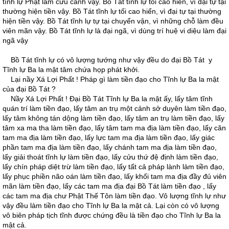
tĩnh lự Phật làm cứu cánh vậy. Bồ Tát tĩnh lự tối cao hiển, vì đại tự tại
thường hiện tiền vậy. Bồ Tát tĩnh lự tối cao hiển, vì đại tự tại thường
hiện tiền vậy. Bồ Tát tĩnh lự tự tại chuyển vận, vì những chỗ làm đều
viên mãn vậy. Bồ Tát tĩnh lự là đại ngã, vì dùng trí huệ vi diệu làm đại
ngã vậy
Bồ Tát tĩnh lự có vô lượng tướng như vậy đều do đại Bồ Tát y
Tĩnh lự Ba la mật tâm chứa họp phát khởi.
Lại nầy Xá Lợi Phất ! Pháp gì làm tiền đạo cho Tĩnh lự Ba la mật
của đại Bồ Tát ?
Nầy Xá Lợi Phất ! Ðại Bồ Tát Tĩnh lự Ba la mật ấy, lấy tâm tĩnh
quán trí làm tiền đạo, lấy tâm an trụ một cảnh sở duyên làm tiền đạo,
lấy tâm không tán dộng làm tiền đạo, lấy tâm an trụ làm tiền đạo, lấy
tâm xa ma tha làm tiền đạo, lấy tâm tam ma địa làm tiền đạo, lấy căn
tam ma địa làm tiền đạo, lấy lực tam ma địa làm tiền đạo, lấy giác
phần tam ma địa làm tiền đạo, lấy chánh tam ma địa làm tiền đạo,
lấy giải thoát tĩnh lự làm tiền đạo, lấy cửu thứ đệ định làm tiền đạo,
lấy chín pháp diệt trừ làm tiền đạo, lấy tất cả pháp lành làm tiền đạo,
lấy phục phiền não oán làm tiền đạo, lấy khối tam ma địa đầy đủ viên
mãn làm tiền đạo, lấy các tam ma địa đại Bồ Tát làm tiền đạo , lấy
các tam ma địa chư Phật Thế Tôn làm tiền đạo. Vô lượng tĩnh lự như
vậy đều làm tiền đạo cho Tĩnh lự Ba la mật cả. Lại còn có vô lượng
vô biên pháp tịch tĩnh được chứng đều là tiền đạo cho Tĩnh lự Ba la
mật cả.