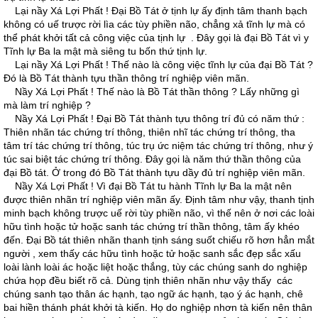
Lại nầy Xá Lợi Phất ! Ðại Bồ Tát ở tịnh lự ấy định tâm thanh bạch
không có uế trược rời lìa các tùy phiền não, chẳng xả tĩnh lự mà có
thể phát khởi tất cả công việc của tịnh lự . Ðây gọi là đại Bồ Tát vì y
Tĩnh lự Ba la mật mà siêng tu bốn thứ tịnh lự.
Lại nầy Xá Lợi Phất ! Thế nào là công việc tĩnh lự của đại Bồ Tát ?
Ðó là Bồ Tát thành tựu thần thông trí nghiệp viên mãn.
Nầy Xá Lợi Phất ! Thế nào là Bồ Tát thần thông ? Lấy những gì
mà làm trí nghiệp ?
Nầy Xá Lợi Phất ! Ðại Bồ Tát thành tựu thông trí đủ có năm thứ :
Thiên nhãn tác chứng trí thông, thiên nhĩ tác chứng trí thông, tha
tâm trí tác chứng trí thông, túc trụ ức niệm tác chứng trí thông, như ý
túc sai biệt tác chứng trí thông. Ðây gọi là năm thứ thần thông của
đại Bồ tát. Ở trong đó Bồ Tát thành tựu dầy đủ trí nghiệp viên mãn.
Nầy Xá Lợi Phất ! Vì đại Bồ Tát tu hành Tĩnh lự Ba la mật nên
được thiên nhãn trí nghiệp viên mãn ấy. Ðịnh tâm như vậy, thanh tịnh
minh bạch không trược uế rời tùy phiền não, vì thế nên ở nơi các loài
hữu tình hoặc tử hoặc sanh tác chứng trí thần thông, tâm ấy khéo
đến. Ðại Bồ tát thiên nhãn thanh tịnh sáng suốt chiếu rõ hơn hẳn mắt
người , xem thấy các hữu tình hoặc tử hoặc sanh sắc đẹp sắc xấu
loài lành loài ác hoặc liệt hoặc thắng, tùy các chúng sanh do nghiệp
chứa họp đều biết rõ cả. Dùng tịnh thiên nhãn như vậy thấy các
chúng sanh tạo thân ác hạnh, tạo ngữ ác hạnh, tạo ý ác hạnh, chê
bai hiền thánh phát khởi tà kiến. Họ do nghiệp nhơn tà kiến nên thân