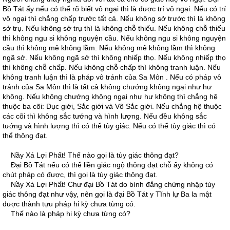
Bồ Tát ấy nếu có thể rõ biết vô ngại thì là được trí vô ngại. Nếu có trí
vô ngại thì chẳng chấp trước tất cả. Nếu không sở trước thì là không
sở trụ. Nếu không sở trụ thì là không chỗ thiếu. Nếu không chỗ thiếu
thì không ngu si không nguyện cầu. Nếu không ngu si không nguyện
cầu thì không mê không lầm. Nếu không mê không lầm thì không
ngã sở. Nếu không ngã sở thì không nhiếp thọ. Nếu không nhiếp thọ
thì không chỗ chấp. Nếu không chỗ chấp thì không tranh luận. Nếu
không tranh luận thì là pháp vô tránh của Sa Môn . Nếu có pháp vô
tránh của Sa Môn thì là tất cả không chướng không ngại như hư
không. Nếu không chướng không ngại như hư không thì chẳng hệ
thuộc ba cõi: Dục giới, Sắc giới và Vô Sắc giới. Nếu chẳng hệ thuộc
các cõi thì không sắc tướng và hình lượng. Nếu đều không sắc
tướng và hình lượng thì có thể tùy giác. Nếu có thể tùy giác thì có
thể thông đạt.
Nầy Xá Lợi Phất! Thế nào gọi là tùy giác thông đạt?
Ðại Bồ Tát nếu có thể liền giác ngộ thông đạt chỗ ấy không có
chút pháp có được, thì gọi là tùy giác thông đạt.
Nầy Xá Lợi Phất! Chư đại Bồ Tát do bình đẳng chứng nhập tùy
giác thông đạt như vậy, nên gọi là đại Bồ Tát y Tĩnh lự Ba la mật
được thành tựu pháp hi kỳ chưa từng có.
Thế nào là pháp hi kỳ chưa từng có?