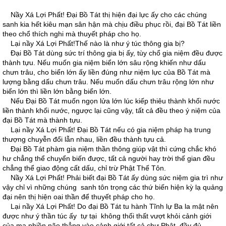
Nầy Xá Lợi Phất! Ðại Bồ Tát thị hiện đại lực ấy cho các chúng
sanh kia hết kiêu mạn sân hận mà chịu điều phục rồi, đại Bồ Tát liền
theo chổ thích nghi mà thuyết pháp cho họ.
Lại nầy Xá Lợi Phất!Thế nào là như ý túc thông gia bị?
Ðại Bồ Tát dùng sức trí thông gia bị ấy, tùy chổ gia niệm đều được
thành tựu. Nếu muốn gia niệm biển lớn sâu rộng khiến như dấu
chưn trâu, cho biển lớn ấy liền đúng như niệm lực của Bồ Tát mà
lượng bằng dấu chưn trâu. Nếu muốn dấu chưn trâu rộng lớn như
biển lớn thì liền lớn bằng biển lớn.
Nếu Ðại Bồ Tát muốn ngọn lửa lớn lúc kiếp thiêu thành khối nước
liền thành khối nước, ngược lại cũng vậy, tất cả đều theo ý niệm của
đại Bồ Tát mà thành tựu.
Lại nầy Xá Lợi Phất! Ðại Bồ Tát nếu có gia niệm pháp hạ trung
thượng chuyễn đổi lẫn nhau, liền đều thành tựu cả.
Ðại Bồ Tát phàm gia niệm thần thông giúp vật thì cứng chắc khó
hư chẳng thể chuyển biến được, tất cả người hay trời thế gian đều
chẳng thể giao động cất dấu, chỉ trừ Phật Thế Tôn.
Nầy Xá Lợi Phất! Phải biết đại Bồ Tát ấy dùng sức niệm gia trì như
vậy chỉ vì những chúng sanh tôn trọng các thứ biến hiện kỳ lạ quảng
đại nên thị hiện oai thần để thuyết pháp cho họ.
Lại nầy Xá Lợi Phất! Do đại Bồ Tát tu hành Tĩnh lự Ba la mật nên
được như ý thần túc ấy tự tại không thối thất vượt khỏi cảnh giới
của ma phiền não thẳng vào cảnh giới tất cả chư Phật, đầy đủ