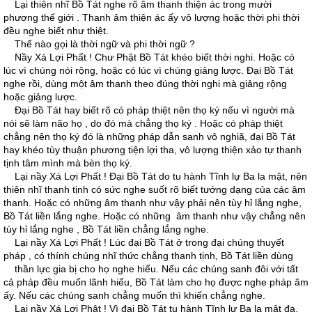
Lại thiên nhĩ Bồ Tát nghe rõ âm thanh thiện ác trong mười
phương thế giới . Thanh âm thiện ác ấy vô lượng hoặc thời phi thời
đều nghe biết như thiệt.
Thế nào gọi là thời ngữ và phi thời ngữ ?
Nầy Xá Lợi Phất ! Chư Phật Bồ Tát khéo biết thời nghi. Hoặc có
lúc vì chúng nói rộng, hoặc có lúc vì chúng giảng lược. Ðại Bồ Tát
nghe rồi, dùng một âm thanh theo đúng thời nghi mà giảng rộng
hoặc giảng lược.
Ðại Bồ Tát hay biết rõ có pháp thiệt nên thọ ký nếu vì người mà
nói sẽ làm não họ , do đó mà chẳng thọ ký . Hoặc có pháp thiệt
chẳng nên thọ ký đó là những pháp dẫn sanh vô nghiã, đại Bồ Tát
hay khéo tùy thuận phương tiện lợi tha, vô lượng thiện xảo tự thanh
tịnh tâm mình mà bèn thọ ký.
Lại nầy Xá Lợi Phất ! Ðại Bồ Tát do tu hành Tĩnh lự Ba la mật, nên
thiên nhĩ thanh tịnh có sức nghe suốt rõ biết tướng dạng của các âm
thanh. Hoặc có những âm thanh như vậy phải nên tùy hỉ lắng nghe,
Bồ Tát liền lắng nghe. Hoặc có những âm thanh như vậy chẳng nên
tùy hỉ lắng nghe , Bồ Tát liền chẳng lắng nghe.
Lại nầy Xá Lợi Phất ! Lúc đại Bồ Tát ở trong đại chúng thuyết
pháp , có thính chúng nhĩ thức chẳng thanh tịnh, Bồ Tát liền dùng
thần lực gia bị cho họ nghe hiểu. Nếu các chúng sanh đôi với tất
cả pháp đều muốn lãnh hiểu, Bồ Tát làm cho họ được nghe pháp âm
ấy. Nếu các chúng sanh chẳng muốn thì khiến chẳng nghe.
Lại nầy Xá Lợi Phật ! Vì đại Bồ Tát tu hành Tĩnh lự Ba la mật đa,