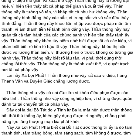
dụng vi diệu thế gian và xuất thế vậy. Thần thông nầy là tướng đại
huệ, vì hiện tiền thấy tất cả pháp thế gian và xuất thế vậy. Thần
thông nầy là tướng vô tận, vì khắp tất cả như hư không vậy. Thần
thông nầy bình đẳng thấy các sắc, vì trong sắc và vô sắc đều thấy
Bình đẳng. Thần thông nầy khéo liền nhập vào được pháp môn âm
thanh, vì âm thanh tiền tế tánh bình đẳng vậy. Thần thông nầy hay
quán tất cả tâm hành của các chúng sanh vì hiện tiền thấy tánh ấy
vậy. Thần thông nầy khéo tùy niệm nhớ biết được tất cả các kiếp, vì
phân biệt biết rõ tiền tế hậu tế vậy. Thần thông nầy khéo thị hiện
được vô lượng thần biến, vì thường hiện ở trước không có tướng gia
hành vậy. Thần thông nầy biết rõ lậu tận, vì phải thời đúng thời
chẳng lỗi thời vậy. Thần thông nầy là thánh xuất thế, vì quyết trạch
nơi tất cả pháp vậy.
Lại nầy Xá Lợi Phất ! Thần thông như vậy rất sâu vi diệu, hàng
Thanh Văn và Duyên Giác chẳng lường được.
Thần thông như vậy có oai đức lớn vì khéo điều phục được các
hữu tình. Thần thông như vậy công nghiệp lớn, vì chứng được quán
đảnh tự tại chuyển tất cả pháp vậy.
Ðây gọi là đại Bồ Tát do y Tĩnh lự Ba la mật nên được thần thông
bất thối thù thắng ấy, khéo gầy dựng được trí nghiệp, chẳng phải
năng lực tăng thượng mạn kia phát khởi.
Nầy Xá Lợi Phất ! Phải biết đại Bồ Tát được thông trí ấy là do tâm
thanh tịnh, tâm trắng bóng, tâm sáng sạch, tâm không ô trược, tâm