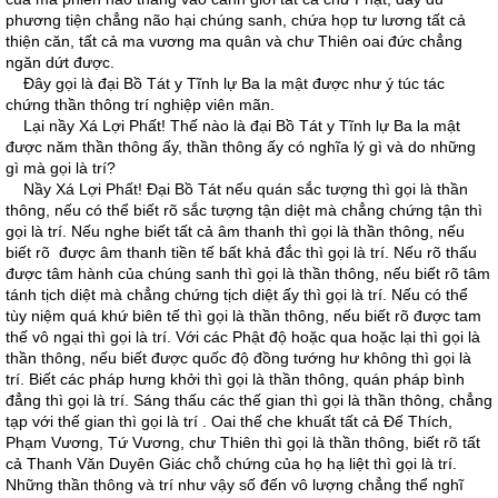
phương tiện chẳng não hại chúng sanh, chứa họp tư lương tất cả
thiện căn, tất cả ma vương ma quân và chư Thiên oai đức chẳng
ngăn dứt được.
Ðây gọi là đại Bồ Tát y Tĩnh lự Ba la mật được như ý túc tác
chứng thần thông trí nghiệp viên mãn.
Lại nầy Xá Lợi Phất! Thế nào là đại Bồ Tát y Tĩnh lự Ba la mật
được năm thần thông ấy, thần thông ấy có nghĩa lý gì và do những
gì mà gọi là trí?
Nầy Xá Lợi Phất! Ðại Bồ Tát nếu quán sắc tượng thì gọi là thần
thông, nếu có thể biết rõ sắc tượng tận diệt mà chẳng chứng tận thì
gọi là trí. Nếu nghe biết tất cả âm thanh thì gọi là thần thông, nếu
biết rõ được âm thanh tiền tế bất khả đắc thì gọi là trí. Nếu rõ thấu
được tâm hành của chúng sanh thì gọi là thần thông, nếu biết rõ tâm
tánh tịch diệt mà chẳng chứng tịch diệt ấy thì gọi là trí. Nếu có thể
tùy niệm quá khứ biên tế thì gọi là thần thông, nếu biết rõ được tam
thế vô ngại thì gọi là trí. Với các Phật độ hoặc qua hoặc lại thì gọi là
thần thông, nếu biết được quốc độ đồng tướng hư không thì gọi là
trí. Biết các pháp hưng khởi thì gọi là thần thông, quán pháp bình
đẳng thì gọi là trí. Sáng thấu các thế gian thì gọi là thần thông, chẳng
tạp với thế gian thì gọi là trí . Oai thế che khuất tất cả Ðế Thích,
Phạm Vương, Tứ Vương, chư Thiên thì gọi là thần thông, biết rõ tất
cả Thanh Văn Duyên Giác chỗ chứng của họ hạ liệt thì gọi là trí.
Những thần thông và trí như vậy số đến vô lượng chẳng thể nghĩ