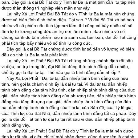
bàn. Ðây gọi là đại Bồ Tát do y Tĩnh lự Ba la mật tinh cần tu tập nên
được thần thông trí nghiệp viên mãn như vậy.
Lại nầy Xá Lợi Phất! Ðại Bồ Tát do y Tĩnh lự Ba la mật nên chứng
được vô biên tĩnh định thâm dìệu. Tại sao ? Vì đại Bồ Tát xả bỏ bao
nhiêu vô số phiền não tích tập nơi tâm, thì cũng có bấy nhiêu vô số
tĩnh lự tư lương công đức an trụ nơi tâm mình. Bao nhiêu vô số
chúng sanh do tâm phiền não mà sanh các tán loạn, đại Bồ Tát cũng
phải tích tập bấy nhiêu vô số tĩnh lự công đức.
Ðây gọi là đại Bồ Tát chứng được tĩnh lự số đến vô lượng vô biên
đều do tịnh lự Ba la mật phát khởi.
Lại nầy Xá Lợi Phất! Ðại Bồ Tát chứng những chánh định rất sâu
vi diệu, an trụ trong đó, đại Bồ tát đúng thời bình đẳng dẫn nhiếp,
chỗ ấy gọi là đại tự tại. Thế nào gọi là bình đẳng dẫn nhiếp ?
Nầy Xá Lợi Phất ! Ðại tự tại dẫn nhiếp tánh bình đẳng của hữu
tình, nên gọi là chánh định ấy là đại tự tại. Vì đại tự tại dẫn nhiếp
tánh bình đẳng của tâm hữu tình, dẫn nhiếp tánh bình đẳng của dục
giải, dẫn nhiếp tánh bình đẳng của phương tiện, dẫn nhiếp tánh bình
đẳng của tăng thượng dục giải, dẫn nhiếp tánh bình đẳng của đàn
na, dẫn nhiếp tánh bình đẳng của Thi la, của Sằn đề, của Tỳ lê gia,
của Tĩnh lự, của Bát Nhã, dẫn nhiếp tánh bình đẳng tất cả pháp. Ðây
gọi là đại Bồ Tát tĩnh lự đại tự tại rất sâu vi diệu dẫn nhiếp pháp tánh
bình đẳng vậy.
Lại nầy Xá Lợi Phất ! Ðại Bồ Tát do y Tĩnh lự Ba la mật nên được
tĩnh lự rất sâu vi diệu chỉ trí mới nhập được, cũng được tên là chánh