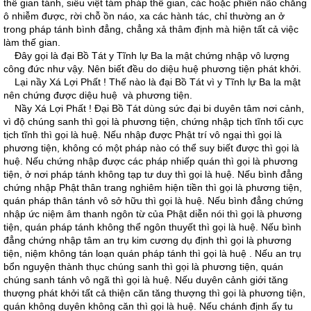
thế gian tánh, siêu việt tám pháp thế gian, các hoặc phiền não chẳng
ô nhiễm được, rời chỗ ồn náo, xa các hành tác, chỉ thường an ở
trong pháp tánh bình đẳng, chẳng xả thâm định mà hiện tất cả việc
làm thế gian.
Ðây gọi là đại Bồ Tát y Tĩnh lự Ba la mật chứng nhập vô lượng
công đức như vậy. Nên biết đều do diệu huệ phương tiện phát khởi.
Lại nầy Xá Lợi Phất ! Thế nào là đại Bồ Tát vì y Tĩnh lự Ba la mật
nên chứng được diệu huệ và phương tiện.
Nầy Xá Lợi Phất ! Ðại Bồ Tát dùng sức đại bi duyên tâm nơi cảnh,
vì độ chúng sanh thì gọi là phương tiện, chứng nhập tịch tĩnh tối cực
tịch tĩnh thì gọi là huệ. Nếu nhập được Phật trí vô ngại thì gọi là
phương tiện, không có một pháp nào có thể suy biết được thì gọi là
huệ. Nếu chứng nhập được các pháp nhiếp quán thì gọi là phương
tiện, ở nơi pháp tánh không tạp tư duy thì gọi là huệ. Nếu bình đẳng
chứng nhập Phật thân trang nghiêm hiện tiền thì gọi là phương tiện,
quán pháp thân tánh vô sở hữu thì gọi là huệ. Nếu bình đẳng chứng
nhập ức niệm âm thanh ngôn từ của Phật diễn nói thì gọi là phương
tiện, quán pháp tánh không thể ngôn thuyết thì gọi là huệ. Nếu bình
đẳng chứng nhập tâm an trụ kim cương dụ định thì gọi là phương
tiện, niệm không tán loạn quán pháp tánh thì gọi là huệ . Nếu an trụ
bổn nguyện thành thục chúng sanh thì gọi là phương tiện, quán
chúng sanh tánh vô ngã thì gọi là huệ. Nếu duyên cảnh giới tăng
thượng phát khởi tất cả thiện căn tăng thượng thì gọi là phương tiện,
quán không duyên không căn thì gọi là huệ. Nếu chánh định ấy tu