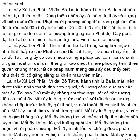
chúng sanh.
Lại nầy Xá Lợi Phất ! Vì đại Bồ Tát tu hành Tĩnh lự Ba la mật nên
thành tựu thiên nhãn. Dùng thiên nhãn ấy có thể nhìn thấy vô lượng
vô biên quốc độ chư Phật mười phương công đức trang nghiêm đều
đối trước mắt đều thấy hiển hiện. Ðã hiện thấy rồi, Bồ Tát thanh tịnh
tu tập giới tụ đều đem hồi hướng trang nghiêm Phật độ. Ðây gọi là
đại Bồ Tát có đủ thiên nhãn an trụ thi la viên mãn hồi hướng.
Lại nầy Xá Lợi Phất ! Thiên nhãn Bồ Tát trong sáng hơn người
như thật thấy rõ chư Phật và chư Bồ Tát Tăng . Ðã hiện thấy rồi, tất
cả Bồ Tát Tăng ấy có bao nhiêu oai nghi pháp tắc, căn niệm chánh
trí, giải thoát trí, đà la ni, thắng trí xảo diệu, trí huệ phương tiện, thiện
quyền chứng nhập, tất cả pháp hạnh thắng diệu ấy đều thấy biết
như thiệt rồi cố gắng siêng tu khiến mau viên mãn.
Lại nầy Xá Lợi Phất ! Vì đại Bồ Tát tu hành tịnh lự Ba la mật, nên
được thiên nhãn thanh tịnh hơn người, vô lượng công đức tạo nên
mắt ấy. Tại sao ? Vì mắt ấy không chướng ngại, tất cả sắc tượng
đều có thể thấy. Mắt ấy không trước chấp vì với tất cả sắc tượng
không chấp trước. Mắt ấy giải thoát, vì giải thoát tất cả sự thấy phiền
não. Mắt ấy thanh tịnh vì tánh trong suốt. Mắt ấy không y dựa, vì các
cảnh giới không sở y. Mắt ấy không thọ, vì chẳng chấp thọ phiền não
tùy miên. Mắt ấy không lòa, vì không nghi lầm. Mắt ấy không trói
buộc, vì rời pháp chướng. Mắt ấy minh liễu, vì chứng được pháp
minh. Mắt ấy y nơi trí, vì hiện hành chẳng phải là thức. Mắt ấy không