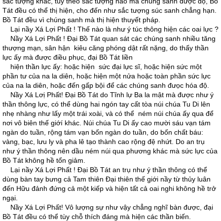
sắc tượng khác, tùy theo sắc tượng nào mà chúng sanh được độ, Bồ
Tát đều có thể thị hiện, cho đến như sắc tượng súc sanh chẳng hạn.
Bồ Tát đều vì chúng sanh mà thị hiện thuyết pháp.
Lại nầy Xá Lợi Phất ! Thế nào là như ý túc thông hiện các oai lực ?
Nầy Xá Lợi Phất ! Ðại Bồ Tát quan sát các chúng sanh nhiều tăng
thượng mạn, sân hận kiêu căng phóng dật rất nặng, do thấy thần
lực ấy mà được điều phục, đại Bồ Tát liền
hiện thần lực ấy: hoặc hiện sức đại lực sĩ, hoặc hiện sức một
phần tư của na la diên, hoặc hiện một nửa hoặc toàn phần sức lực
của na la diên, hoặc đến gấp bội để các chúng sanh đưọc hóa độ.
Nầy Xá Lơị Phất! Ðại Bồ Tát do Tĩnh lự Ba la mật mà được như ý
thần thông lực, có thể dùng hai ngón tay cất tòa núi chúa Tu Di lên
nhẹ nhàng như lấy một trái xoài, và có thể ném núi chúa ấy qua để
nơi vô biên thế giớí khác. Núi chúa Tu Di ấy cao mười sáu vạn tám
ngàn do tuần, rộng tám vạn bốn ngàn do tuần, do bốn chất báu:
vàng, bạc, lưu ly và pha lê tạo thành cao rộng đệ nhứt. Do an trụ
như ý thần thông nên dầu ném núi qua phương khác mà sức lực của
Bồ Tát không hề tổn giảm.
Lại nầy Xá Lợi Phất ! Ðại Bồ Tát an trụ như ý thần thông có thể
dùng bàn tay bưng cả Tam thiên Ðại thiên thế giới nầy từ thủy luân
đến Hữu đảnh đứng cả một kiếp và hiện tất cả oai nghi không hề trở
ngại.
Nầy Xá Lợi Phất! Vô lượng sự như vậy chẳng nghĩ bàn được, đại
Bồ Tát đều có thể tùy chỗ thích đáng mà hiện các thần biến.