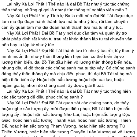
Lại nầy Xá Lợi Phất ! Thế nào là đại Bồ Tát như ý túc tác chứng
thần thông, những gì gọi là như ý túc thông trí nghiệp viên mãn ?
Nầy Xá Lợi Phất ! Vì y Tĩnh lự Ba la mật nên đại Bồ Tát được dục
tam ma địa đoạn hành thành tựu mà tu như ý túc, rồi tâm chuyên
cần ấy quán tam ma địa đoạn hành thành tựu mà tu như ý túc.
Nầy Xá Lợi Phất ! Ðại Bồ Tát y nơi dục cần tâm và quán ấy trợ
phát pháp định rất khéo tu trau rất khéo thành lập tự tại chuyển vận
nên hay tu tập tứ như ý túc
Nầy Xá Lợi Phất ! Ðại Bồ Tát thành tựu tứ như ý túc rồi, tùy theo ý
mình muốn thì như ý thần thông liền hiện tiền có thể hiển thị vô
lượng thần biến, đại Bồ Tát dầu hiện vô lượng thần thông biến hóa,
nhưng đều vì độ thoát các chúng sanh mà tu tập vậy. Có chúng sanh
đáng thấy thần thông ấy mà chịu điều phục, thì đại Bồ Tát vì họ mà
hiện thần biến ấy. Hoặc hiện sắc tướng hoặc hiện oai lực, hoặc
ngầm gia bị, nhơn đó chúng sanh ấy được giải thoát.
Lại nầy Xá Lợi Phất ! Thế nào là đại Bồ Tát như ý túc thông hiện
các sắc tướng để điều phục chúng sanh ?
Nầy Xá Lợi Phất ! Ðại Bồ Tát quan sát các chúng sanh, do thấy
hoặc nghe sắc tượng ấy, mới được điều phục, Bồ Tát liền hiện sắc
tượng ấy : hoặc hiện sắc tượng Như Lai, hoặc hiện sắc tượng Ðộc
Giác, hoặc hiện sắc tượng Thanh Văn, hoặc hiện sắc tượng Thiên
Ðế, hoặc hiện sắc tượng Phạm Vương, hoặc hiện sắc tượng Tứ
Thiên Vương, hoặc hiện sắc tượng Chuyển Luân Vương và vô lượng