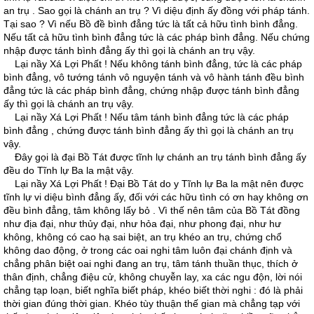
an trụ . Sao gọi là chánh an trụ ? Vì diệu định ấy đồng với pháp tánh.
Tại sao ? Vì nếu Bồ đề bình đẳng tức là tất cả hữu tình bình đẳng.
Nếu tất cả hữu tình bình đẳng tức là các pháp bình đẳng. Nếu chứng
nhập được tánh bình đẳng ấy thì gọi là chánh an trụ vậy.
Lại nầy Xá Lợi Phất ! Nếu không tánh bình đẳng, tức là các pháp
bình đẳng, vô tướng tánh vô nguyện tánh và vô hành tánh đều bình
đẳng tức là các pháp bình đẳng, chứng nhập được tánh bình đẳng
ấy thì gọi là chánh an trụ vậy.
Lại nầy Xá Lợi Phất ! Nếu tâm tánh bình đẳng tức là các pháp
bình đẳng , chứng được tánh bình đẳng ấy thì gọi là chánh an trụ
vậy.
Ðây gọi là đại Bồ Tát được tĩnh lự chánh an trụ tánh bình đẳng ấy
đều do Tĩnh lự Ba la mật vậy.
Lại nầy Xá Lợi Phất ! Ðại Bồ Tát do y Tĩnh lự Ba la mật nên được
tĩnh lự vi diệu bình đẳng ấy, đối với các hữu tình có ơn hay không ơn
đều bình đẳng, tâm không lấy bỏ . Vì thế nên tâm của Bồ Tát đồng
như địa đại, như thủy đại, như hỏa đại, như phong đại, như hư
không, không có cao hạ sai biệt, an trụ khéo an trụ, chứng chổ
không dao động, ở trong các oai nghi tâm luôn đại chánh định và
chẳng phân biệt oai nghi đang an trụ, tâm tánh thuần thục, thích ở
thân định, chẳng điệu cử, không chuyễn lay, xa các ngu độn, lời nói
chẳng tạp loạn, biết nghĩa biết pháp, khéo biết thời nghi : đó là phải
thời gian đúng thời gian. Khéo tùy thuận thế gian mà chẳng tạp với