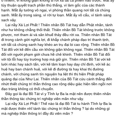
ô nhiễm, vì không giận không si rời xa tất cả phiền não trược. Mắt ấy
tùy thuận quyết trạch phần thù thắng, vì làm gốc của các thánh
hạnh. Mắt ấy tướng vô ngại, vì phóng thần quang nơi tất cả chúng
sanh. Mắt ấy trong sáng, vì rời tự loạn. Mắt ấy vô cấu, vì tánh sáng
sạch vậy.
Lại nầy Xá Lợi Phất ! Thiên nhãn Bồ Tát hay dẫn Phật nhãn, tánh
như hư không chẳng thối thất. Thiên nhãn Bồ Tát không trước không
phược, nơi tham ái và sân khuể thảy đều rời xa. Thiên nhản Bồ Tát
đi trong cảnh giới nghĩa lợi, đi khắp chánh pháp đạo trí thanh tịnh,
với tất cả chúng sanh hay khéo an trụ đại bi cao rộng. Thiên nhãn Bồ
Tát đối với kẽ đến cầu xin không giận không ngại. Thiên nhãn Bồ Tát
đối với người phạm giới chưa hề chê khinh. Thiên nhãn Bồ Tát đối
với tội lỗi hay tùy trường hợp mà giữ gìn. Thiên nhản Bồ Tát với kẽ
lười nhác hay sách tấn, với kẽ tâm loạn hay dạy chỉ định, với kẽ ác
huệ hay ban chánh huệ, với kẽ đi đường tà hay khai thị đường
chánh, với chúng sanh tín nguyện hạ liệt thì thị hiện Phật pháp
quảng đại của Như Lai. Thiên nhãn của Bồ Tát cứu cánh thẳng đến
nhứt thiết chủng trí thần thông cao rộng diệu giác hiện tiền ngồi nơi
đạo tràng không có thối chuyển.
Ðây gọi là đại Bồ Tát vì y Tĩnh lự Ba la mật nên được thiên nhãn
thần thông tác chứng trí nghiệp viên mãn như vậy.
Lại nầy Xá Lợi Phất ! Thế nào là đại Bồ Tát tu hành Tĩnh lự Ba la
mật được thiên nhĩ tánh tác chứng trí thần thông ? lại do những gì
mà nghiệp thần thông trí đầy đủ viên mãn ?