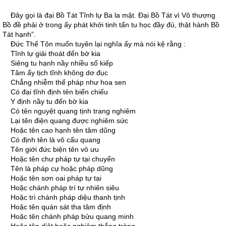
Ðây gọi là đại Bồ Tát Tĩnh lự Ba la mật. Ðại Bồ Tát vì Vô thượng
Bồ đề phải ở trong ấy phát khởi tinh tấn tu học đầy đủ, thật hành Bồ
Tát hạnh”.
Ðức Thế Tôn muốn tuyên lại nghĩa ấy mà nói kệ rằng :
Tĩnh lự giải thoát đến bờ kia
Siêng tu hạnh nầy nhiều số kiếp
Tâm ấy tịch tĩnh không dơ đục
Chẳng nhiễm thế pháp như hoa sen
Có đại tĩnh định tên biến chiếu
Y định nầy tu đến bờ kia
Có tên nguyệt quang tịnh trang nghiêm
Lại tên điện quang được nghiêm sức
Hoặc tên cao hạnh tên tâm dũng
Có định tên là vô cấu quang
Tên giới đức biện tên vô ưu
Hoặc tên chư pháp tự tại chuyển
Tên là pháp cự hoặc pháp dũng
Hoặc tên sơn oai pháp tự tại
Hoặc chánh pháp trí tự nhiên siêu
Hoặc trì chánh pháp diệu thanh tịnh
Hoặc tên quán sát tha tâm định
Hoặc tên chánh pháp bửu quang minh