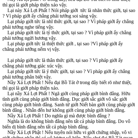
thì gọi là giới pháp thiện xảo vậy.
Lại này Xá Lợi Phất ! Nói pháp giới tức là nhãn thức giới, tại sao
? Vì pháp giới ấy chẳng phải tướng soi sáng vậy.
Lại pháp giới tức là nhĩ thức giới, tại sao ? Vì pháp giới ấy chẳng
phải tướng nghe tiếng vậy.
Lại pháp giới tức là tỷ thức giới, tại sao ? Vì pháp giới ấy chẳng
phải tướng ngửi hương vậy.
Lại pháp giới tức là thiệt thức giới , tại sao ?Vì pháp giới ấy
chẳng phải tướng nếm vị vậy.
Lại pháp giới tức là thân thức giới, tại sao ? Vì pháp giới ấy
chẳng phải tướng giác xúc vậy.
Lại pháp giới tức là ý thức giới, tại sao ? Vì pháp giới ấy chẳng
phải tướng phân biệt vậy.
Nầy Xá Lợi Phất ! Nếu đại Bồ Tát ở trong đây biết rõ như thiệt,
thì gọi là giới pháp thiện xảo.
Lại nầy Xá Lợi Phất ! Ngã giới cùng pháp giới bình đẳng. Hữu
tình giới cùng pháp giới bình đẳng. Dục giới sắc giới vô sắc giới
cùng pháp giới bình đẳng. Sanh tử giới Niết bàn giới cùng pháp giới
bình đẳng . Nhẫn đến hư không giới cùng pháp giới bình đẳng.
Nầy Xá Lợi Phất ! Do nghĩa gì mà được bình đẳng ?
Nghĩa là do không bình đẳng nên tất cả pháp bình đẳng. Do vô
biến dị bình đẳng nên tất cả pháp bình đẳng.
Nầy Xá Lợi Phật ! Nếu tuyên nói hữu vi giới chứng nhập, vô vi
giới chứng nhập thì có vô lượng vô biên. Nếu chư đại Bồ Tát quan