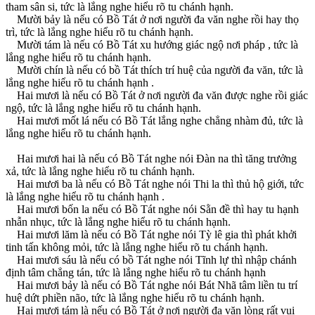
tham sân si, tức là lắng nghe hiểu rõ tu chánh hạnh.
Mười bảy là nếu có Bồ Tát ở nơi người đa văn nghe rồi hay thọ
trì, tức là lắng nghe hiểu rõ tu chánh hạnh.
Mười tám là nếu có Bồ Tát xu hướng giác ngộ nơi pháp , tức là
lắng nghe hiểu rõ tu chánh hạnh.
Mười chín là nếu có bồ Tát thích trí huệ của người đa văn, tức là
lắng nghe hiểu rõ tu chánh hạnh .
Hai mươi là nếu có Bồ Tát ở nơi người đa văn được nghe rồi giác
ngộ, tức là lắng nghe hiểu rõ tu chánh hạnh.
Hai mươi mốt lá nếu có Bồ Tát lắng nghe chẳng nhàm đủ, tức là
lắng nghe hiểu rõ tu chánh hạnh.
Hai mươi hai là nếu có Bồ Tát nghe nói Ðàn na thì tăng trưởng
xả, tức là lắng nghe hiểu rõ tu chánh hạnh.
Hai mươi ba là nếu có Bồ Tát nghe nói Thi la thì thủ hộ giới, tức
là lắng nghe hiểu rõ tu chánh hạnh .
Hai mươi bốn la nếu có Bồ Tát nghe nói Sằn đề thì hay tu hạnh
nhẫn nhục, tức là lắng nghe hiểu rõ tu chánh hạnh.
Hai mươi lăm là nếu có Bồ Tát nghe nói Tỳ lê gia thì phát khởi
tinh tấn không mỏi, tức là lắng nghe hiểu rõ tu chánh hạnh.
Hai mươi sáu là nếu có bồ Tát nghe nói Tĩnh lự thì nhập chánh
định tâm chẳng tán, tức là lắng nghe hiểu rõ tu chánh hạnh
Hai mươi bảy là nếu có Bồ Tát nghe nói Bát Nhã tâm liền tu trí
huệ dứt phiền não, tức là lắng nghe hiểu rõ tu chánh hạnh.
Hai mươi tám là nếu có Bồ Tát ở nơi người đa văn lòng rất vui