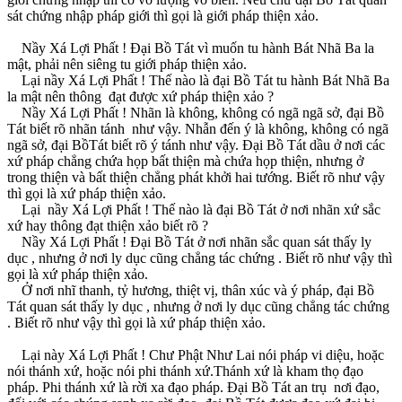
sát chứng nhập pháp giới thì gọi là giới pháp thiện xảo.
Nầy Xá Lợi Phất ! Ðại Bồ Tát vì muốn tu hành Bát Nhã Ba la
mật, phải nên siêng tu giới pháp thiện xảo.
Lại nầy Xá Lợi Phất ! Thế nào là đại Bồ Tát tu hành Bát Nhã Ba
la mật nên thông đạt được xứ pháp thiện xảo ?
Nầy Xá Lợi Phất ! Nhãn là không, không có ngã ngã sở, đại Bồ
Tát biết rõ nhãn tánh như vậy. Nhẫn đến ý là không, không có ngã
ngã sở, đại BồTát biết rõ ý tánh như vậy. Ðại Bồ Tát dầu ở nơi các
xứ pháp chẳng chứa họp bất thiện mà chứa họp thiện, nhưng ở
trong thiện và bất thiện chẳng phát khởi hai tướng. Biết rõ như vậy
thì gọi là xứ pháp thiện xảo.
Lại nầy Xá Lợi Phất ! Thế nào là đại Bồ Tát ở nơi nhãn xứ sắc
xứ hay thông đạt thiện xảo biết rõ ?
Nầy Xá Lợi Phất ! Ðại Bồ Tát ở nơi nhãn sắc quan sát thấy ly
dục , nhưng ở nơi ly dục cũng chẳng tác chứng . Biết rõ như vậy thì
gọi là xứ pháp thiện xảo.
Ở nơi nhĩ thanh, tỷ hương, thiệt vị, thân xúc và ý pháp, đại Bồ
Tát quan sát thấy ly dục , nhưng ở nơi ly dục cũng chẳng tác chứng
. Biết rõ như vậy thì gọi là xứ pháp thiện xảo.
Lại này Xá Lợi Phất ! Chư Phật Như Lai nói pháp vi diệu, hoặc
nói thánh xứ, hoặc nói phi thánh xứ.Thánh xứ là kham thọ đạo
pháp. Phi thánh xứ là rời xa đạo pháp. Ðại Bồ Tát an trụ nơi đạo,