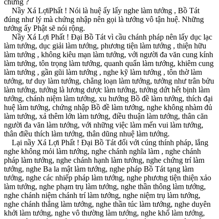
chứng ?
Nầy Xá LợiPhất ! Nói là huệ ấy lấy nghe làm tướng , Bồ Tát
đúng như lý mà chứng nhập nên gọi là tướng vô tận huệ. Những
tướng ấy Phật sẽ nói rộng.
Nầy Xá Lợi Phất ! Ðại Bồ Tát vì cầu chánh pháp nên lấy dục lạc
làm tướng, dục giải làm tướng, phương tiện làm tướng , thiện hữu
làm tướng , không kiêu mạn làm tướng, với người đa văn cung kính
làm tướng, tôn trọng làm tướng, quanh quẩn làm tướng, khiêm cung
làm tướng , gần gũi làm tướng , nghe kỹ làm tướng , tôn thờ làm
tướng, tư duy làm tướng, chẳng loạn làm tướng, tưởng như trân bửu
làm tướng, tưởng là lương dược làm tướng, tưởng dứt hết bịnh làm
tướng, chánh niệm làm tướng, xu hướng Bồ đề làm tướng, thích đại
huệ làm tướng, chứng nhập Bồ đề làm tướng, nghe không nhàm đủ
làm tướng, xả thêm lớn làm tướng, điều thuận làm tướng, thân căn
người đa văn làm tướng, với những việc làm mến vui làm tướng,
thân điều thích làm tướng, thân dũng nhuệ làm tướng.
Lại nầy Xá Lợi Phất ! Ðại Bồ Tát đối với cúng thính pháp, lắng
nghe không mỏi làm tướng, nghe chánh nghĩa làm , nghe chánh
pháp làm tướng, nghe chánh hạnh làm tướng, nghe chứng trí làm
tướng, nghe Ba la mật làm tướng, nghe pháp Bồ Tát tạng làm
tướng, nghe các nhiếp pháp làm tướng, nghe phương tiện thiện xảo
làm tướng, nghe phạm trụ làm tướng, nghe thần thông làm tướng,
nghe chánh niệm chánh trí làm tướng, nghe niệm trụ làm tướng,
nghe chánh thắng làm tướng, nghe thần túc làm tướng, nghe duyên
khởi làm tướng, nghe vô thường làm tướng, nghe khổ làm tướng,