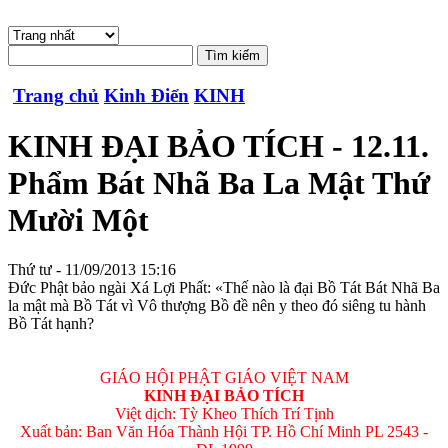
Trang chủ
Kinh Điển
KINH
KINH ĐẠI BẢO TÍCH - 12.11.
Phẩm Bát Nhã Ba La Mật Thứ
Mười Một
Thứ tư - 11/09/2013 15:16
Ðức Phật bảo ngài Xá Lợi Phất: «Thế nào là đại Bồ Tát Bát Nhã Ba
la mật mà Bồ Tát vì Vô thượng Bồ đề nên y theo đó siêng tu hành
Bồ Tát hạnh?
GIÁO HỘI PHẬT GIÁO VIỆT NAM
KINH ÐẠI BẢO TÍCH
Việt dịch: Tỳ Kheo Thích Trí Tịnh
Xuất bản: Ban Văn Hóa Thành Hội TP. Hồ Chí Minh PL 2543 -