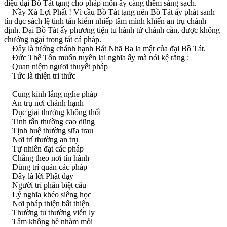
diệu đại Bồ Tát tạng cho pháp môn ấy càng thêm sáng sạch.
Nầy Xá Lợi Phất ! Vì cầu Bồ Tát tạng nên Bồ Tát ấy phát sanh
tín dục sách lệ tinh tấn kiểm nhiếp tâm mình khiến an trụ chánh
định. Ðại Bồ Tát ấy phương tiện tu hành tứ chánh cần, được không
chướng ngại trong tất cả pháp.
Ðây là tướng chánh hạnh Bát Nhã Ba la mật của đại Bồ Tát.
Ðức Thế Tôn muốn tuyên lại nghĩa ấy mà nói kệ rằng :
Quan niệm ngươi thuyết pháp
Tức là thiện tri thức
Cung kính lắng nghe pháp
An trụ nơi chánh hạnh
Dục giải thường không thối
Tinh tấn thường cao dũng
Tịnh huệ thường sữa trau
Nơi trí thường an trụ
Tự nhiên đạt các pháp
Chẳng theo nơi tín hành
Dùng trí quán các pháp
Ðây là lời Phật dạy
Người trí phân biệt câu
Lý nghĩa khéo siêng học
Nơi pháp thiện bất thiện
Thường tu thường viễn ly
Tâm không hề nhàm mỏi