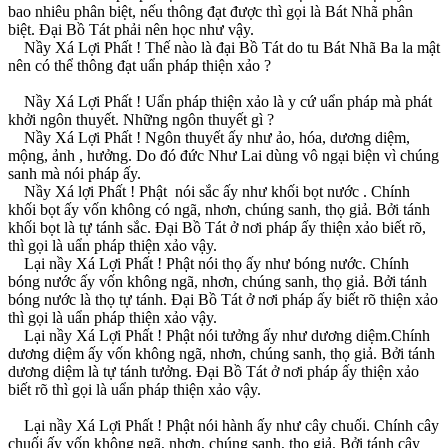
bao nhiêu phân biệt, nếu thông đạt được thì gọi là Bát Nhã phân
biệt. Ðại Bồ Tát phải nên học như vậy.
Nầy Xá Lợi Phất ! Thế nào là đại Bồ Tát do tu Bát Nhã Ba la mật
nên có thể thông đạt uẩn pháp thiện xảo ?
Nầy Xá Lợi Phất ! Uẩn pháp thiện xảo là y cứ uẩn pháp mà phát
khởi ngôn thuyết. Những ngôn thuyết gì ?
Nầy Xá Lợi Phất ! Ngôn thuyết ấy như ảo, hóa, dương diệm,
mộng, ảnh , hưởng. Do đó đức Như Lai dùng vô ngại biện vì chúng
sanh mà nói pháp ấy.
Nầy Xá lợi Phất ! Phật nói sắc ấy như khối bọt nước . Chính
khối bọt ấy vốn không có ngã, nhơn, chúng sanh, thọ giả. Bởi tánh
khối bọt là tự tánh sắc. Ðại Bồ Tát ở nơi pháp ấy thiện xảo biết rõ,
thì gọi là uẩn pháp thiện xảo vậy.
Lại nầy Xá Lợi Phất ! Phật nói thọ ấy như bóng nước. Chính
bóng nước ấy vốn không ngã, nhơn, chúng sanh, thọ giả. Bởi tánh
bóng nước là thọ tự tánh. Ðại Bồ Tát ở nơi pháp ấy biết rõ thiện xảo
thì gọi là uẩn pháp thiện xảo vậy.
Lại nầy Xá Lợi Phất ! Phật nói tưởng ấy như dương diệm.Chính
dương diệm ấy vốn không ngã, nhơn, chúng sanh, thọ giả. Bởi tánh
dương diệm là tự tánh tưởng. Ðại Bồ Tát ở nơi pháp ấy thiện xảo
biết rõ thì gọi là uẩn pháp thiện xảo vậy.
Lại nầy Xá Lợi Phất ! Phật nói hành ấy như cây chuối. Chính cây
chuối ấy vốn không ngã, nhơn, chúng sanh, thọ giả. Bởi tánh cây