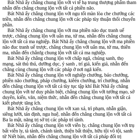
Bát Nhã ấy chẳng chung lộn với vi tế hạ trung thượng phẩm tham
nhẫn đến chẳng chung lộn với tất cả phiền não.
Bát Nhã ấy chẳng chung lộn với ngu tối màn lòa che chướng các
triền, nhẫn đến chẳng chung lộn với các pháp tùy thuận thối chuyển
phần.
Bát Nhã ấy chẳng chung lộn với ma phiền não dục tranh uế
trược, chẳng chung lộn với uẩn ma, tử ma, nhẫn đến chẳng chung
lộn với tất cả ma nghiệp. Bát Nhã ấy chẳng chung lộn với ma phiền
não đuc tranh uế trược, chẳng chung lộn với uẩn ma, tử ma, thiên
ma, nhẫn đến chẳnfg chung lộn với tất cả ma nghiệp.
Bát Nhã ấy chẳng chung lộn với chấp ngã, chúng sanh, thọ
mạng, sát thủ thú, dưỡng dục, ý sanh , trí giả, kiến giả, nhẫn đến
chẳng cùng chung lộn với các pháp ở nơi ngã kiến.
Bát Nhã ấy chẳng chung lộn với nghiệp chướng, báo chướng,
phiền não chướng, pháp chướng, kiêén chướng, trí chướng, nhẫn
đến chẳng chung lộn với tất cả tùy tục tập khí Bát Nhã ấy chẳng
chung lộn với tư duy phân biệt, chẳng chung lộn với tướng mạo, sở
duyên, kiến, văn, niệm thức, nhẫn đến chẳng chung lộn với tất cả
kiết phược tăng ích.
Bát Nhã ấy chẳng chung lộn với xan xả, trì phạm, nhẫn giận,
siêng lười, tán định, ngu huệ, nhẫn đến chẳng chung lộn với tất cả
Ba la mật, năng trị sở trị các pháp trí tánh.
Bát Nhã ấy chẳng chung lộn với viễn ly, chẳng chung lộn với trụ
bất viễn ly, tà tánh, chánh tánh, thiện bất thiện, hữu tội vô tội, sanh
tử Niết bàn, nhẫn đến chẳng chung lộn với tất cả pháp đối trị