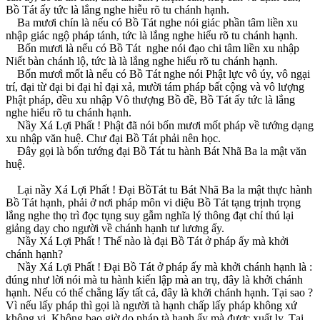
Bồ Tát ấy tức là lắng nghe hiễu rõ tu chánh hạnh.
Ba mươi chín là nếu có Bồ Tát nghe nói giác phần tâm liền xu
nhập giác ngộ pháp tánh, tức là lắng nghe hiểu rõ tu chánh hạnh.
Bốn mươi là nếu có Bồ Tát nghe nói đạo chi tâm liền xu nhập
Niết bàn chánh lộ, tức là là lắng nghe hiểu rõ tu chánh hạnh.
Bốn mươì mốt là nếu có Bồ Tát nghe nói Phật lực vô úy, vô ngại
trí, đại từ đại bi đại hỉ đại xả, mười tám pháp bất cộng và vô lượng
Phật pháp, đều xu nhập Vô thượng Bồ đề, Bồ Tát ấy tức là lắng
nghe hiểu rõ tu chánh hạnh.
Nầy Xá Lợi Phất ! Phật đã nói bốn mươi mốt pháp về tướng dạng
xu nhập văn huệ. Chư đại Bồ Tát phải nên học.
Ðây gọi là bổn tướng đại Bồ Tát tu hành Bát Nhã Ba la mật văn
huệ.
Lại nầy Xá Lợi Phất ! Ðại BồTát tu Bát Nhã Ba la mật thực hành
Bồ Tát hạnh, phải ở nơi pháp môn vi diệu Bồ Tát tạng trịnh trọng
lắng nghe thọ trì đọc tụng suy gẫm nghĩa lý thông đạt chỉ thú lại
giảng dạy cho người về chánh hạnh tư lương ấy.
Nầy Xá Lợi Phất ! Thế nào là đại Bồ Tát ở pháp ấy mà khởi
chánh hạnh?
Nầy Xá Lợi Phất ! Ðại Bồ Tát ở pháp ấy mà khởi chánh hạnh là :
đúng như lời nói mà tu hành kiến lập mà an trụ, đây là khởi chánh
hạnh. Nếu có thể chẳng lấy tất cả, đây là khởi chánh hạnh. Tại sao ?
Vì nếu lấy pháp thì gọi là người tà hạnh chấp lấy pháp không xứ
không vị. Không bao giờ do pháp tà hạnh ấy mà được xuất ly. Tại