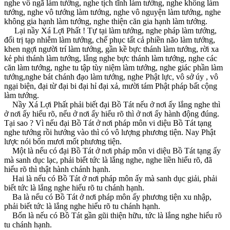
nghe vô ngã làm tướng, nghe tịch tĩnh làm tướng, nghe không làm
tướng, nghe vô tướng làm tướng, nghe vô nguyện làm tướng, nghe
không gia hạnh làm tướng, nghe thiện căn gia hạnh làm tướng.
Lại nầy Xá Lợi Phất ! Tự tại làm tướng, nghe pháp làm tướng,
đối trị tạp nhiễm làm tướng, chế phục tất cả phiền não làm tướng,
khen ngợi người trí làm tướng, gần kề bực thánh làm tướng, rời xa
kẻ phi thánh làm tướng, lắng nghe bực thánh làm tướng, nghe các
căn làm tướng, nghe tu tập tùy niệm làm tướng, nghe giác phần làm
tướng,nghe bát chánh đạo làm tướng, nghe Phật lực, vô sở úy , vô
ngại biện, đại từ đại bi đại hỉ đại xả, mười tám Phật pháp bất cộng
làm tướng.
Nầy Xá Lợi Phất phải biết đại Bồ Tát nếu ở nơi ấy lắng nghe thì
ở nơi ấy hiểu rõ, nếu ở nơi ấy hiểu rõ thì ở nơi ấy hành động đúng.
Tại sao ? Vì nếu đại Bồ Tát ở nơi pháp môn vi diệu Bồ Tát tạng
nghe tướng rồi hướng vào thì có vô lượng phương tiện. Nay Phật
lược nói bốn mươi mốt phương tiện.
Một là nếu có đại Bồ Tát ở nơi pháp môn vi diệu Bồ Tát tạng ấy
mà sanh dục lạc, phải biết tức là lắng nghe, nghe liền hiểu rõ, đã
hiểu rõ thì thật hành chánh hạnh.
Hai là nếu có Bồ Tát ở nơi pháp môn ấy mà sanh dục giải, phải
biết tức là lắng nghe hiểu rõ tu chánh hạnh.
Ba là nếu có Bồ Tát ở nơi pháp môn ấy phương tiện xu nhập,
phải biết tức là lắng nghe hiểu rõ tu chánh hạnh.
Bốn là nếu có Bồ Tát gần gũi thiện hữu, tức là lắng nghe hiểu rõ
tu chánh hạnh.