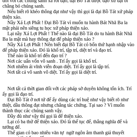
đối với các chúng sanh xa rời đạo, đại Bồ Tát được đạo xứ đại bi
chẳng bỏ chúng sanh.
Nếu biết rõ khéo thông đạt như vậy thì gọi là đại Bồ Tát xứ pháp
thiện xảo.
Nầy Xá Lợi Phất ! Ðại Bồ Tát vì muốn tu hành Bát Nhã Ba la
mật phải nên siêng tu học xứ pháp thiện xảo.
Lại nầy Xá Lợi Phất ! Thế nào là đại Bồ Tát do tu hành Bát Nhã
Ba la mật mà hay thông đạt đế pháp thiện xảo ?
Nầy Xá Lợi Phất ! Nên biết đại Bồ Tát có bốn thứ hạnh nhập vào
đế pháp thiện xảo. Ðó là khổ trí, tập trí, diệt trí và đạo trí.
Thế nào là khổ trí đến đạo trí ?
Nơi các uẩn vốn vô sanh . Trí ấy gọi là khổ trí.
Nơi nhiễm ái vĩnh viễn đoạn diệt. Trí ấy gọi là tập trí.
Nơi tất cả vô sanh vô diệt. Trí ấy gọi là diệt trí.
Nơi tất cả thời gian đối với các pháp sở duyên không tổn ích. Trí
ấy gọi là đạo trí.
Ðại Bồ Tát ở nơi tứ đế ấy dùng các trí huệ như vậy biết rõ như
thiệt, dầu thông đạt nhưng chẳng tác chứng. Tại sao ? Vì muốn
thành thục các chúng sanh vậy.
Ðầy đủ như vậy thì gọi là đế thiện xảo.
Lại có ba thứ đế thiện xảo. Ðó là thế tục đế, thắng nghĩa đế và
tướng đế.
Thế gian có bao nhiêu văn tự ngữ ngôn âm thanh giả thuyết