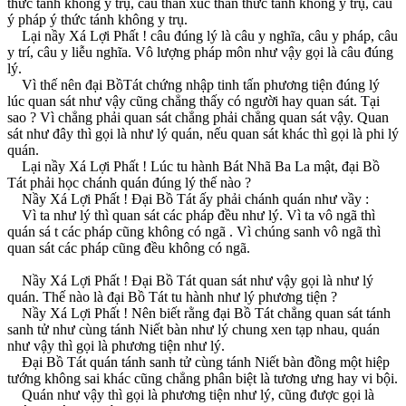
thức tánh không y trụ, câu thân xúc thân thức tánh không y trụ, câu
ý pháp ý thức tánh không y trụ.
Lại nầy Xá Lợi Phất ! câu đúng lý là câu y nghĩa, câu y pháp, câu
y trí, câu y liễu nghĩa. Vô lượng pháp môn như vậy gọi là câu đúng
lý.
Vì thế nên đại BồTát chứng nhập tinh tấn phương tiện đúng lý
lúc quan sát như vậy cũng chẳng thấy có người hay quan sát. Tại
sao ? Vì chẳng phải quan sát chẳng phải chẳng quan sát vậy. Quan
sát như đây thì gọi là như lý quán, nếu quan sát khác thì gọi là phi lý
quán.
Lại nầy Xá Lợi Phất ! Lúc tu hành Bát Nhã Ba La mật, đại Bồ
Tát phải học chánh quán đúng lý thế nào ?
Nầy Xá Lợi Phất ! Ðại Bồ Tát ấy phải chánh quán như vầy :
Vì ta như lý thì quan sát các pháp đều như lý. Vì ta vô ngã thì
quán sá t các pháp cũng không có ngã . Vì chúng sanh vô ngã thì
quan sát các pháp cũng đều không có ngã.
Nầy Xá Lợi Phất ! Ðại Bồ Tát quan sát như vậy gọi là như lý
quán. Thế nào là đại Bồ Tát tu hành như lý phương tiện ?
Nầy Xá Lợi Phất ! Nên biết rằng đại Bồ Tát chẳng quan sát tánh
sanh tử như cùng tánh Niết bàn như lý chung xen tạp nhau, quán
như vậy thì gọi là phương tiện như lý.
Ðại Bồ Tát quán tánh sanh tử cùng tánh Niết bàn đồng một hiệp
tướng không sai khác cũng chẳng phân biệt là tương ưng hay vi bội.
Quán như vậy thì gọi là phương tiện như lý, cũng được gọi là