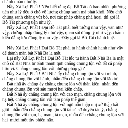
chánh quán như lý.
Nầy Xá Lợi Phất ! Nên biết rằng đại Bồ Tát có bao nhiêu phương
tiên như lý đều ở chỗ vô lượng chúng sanh mà phát khởi. Nếu chỗ
chúng sanh chẳng vứt bỏ, nơi các pháp chẳng phá hoại, thì gọi là
Bồ Tát phương tiện như lý.
Nầy Xá Lợi Phất ! Ðại Bồ Tát phải biết tướng như vậy, văn như
vậy, chứng nhập đúng lý như vậy, quan sát đúng lý như vậy, chánh
kiến đẳng lưu đúng lý như vậy . Ðây gọi là Bồ Tát chánh huệ.
Nầy Xá Lợi Phất ! Ðại Bồ Tát phải tu hành chánh hạnh như vậy
để thành mãn bát Nhã Ba la mật.
Lại nầy Xá Lợi Phất ! Ðại Bồ Tát lúc tu hành Bát Nhã Ba la mật,
chỗ có Bát Nhã tự tánh thanh tịnh chẳng chung lộn với tất cả pháp
hữu vi. Chẳng chung lộn với những pháp gì ?
Nầy Xá Lợi Phất ! Bát Nhã ấy chẳng chung lộn với vô minh,
chẳng chung lộn với hành, nhẫn đến chẳng chung lộn với lão tử
Bát nhã ấy chẳng ấy chẳng chung lộn với thân kiến, nhẫn đến
chẳng chung lộn với sáu mươi hai kiến chấp.
Bát Nhã ấy chẳng chung lộn với cao mạn, chẳng chung lộn với
hạ liệt, chẳng chung lộn với tám pháp thế gian.
Bát Nhã ấy chẳng chung lộn với ngũ uẫn thập nhị xứ thập bát
giới nhẫn đến chẳng chung lộn với tất cả sở duyên tác ý, chẳng
chung lộn với mạn, hạ mạn , tà mạn, nhẫn đến chẳng chung lộn với
hai mươi mốt tùy phiền não.