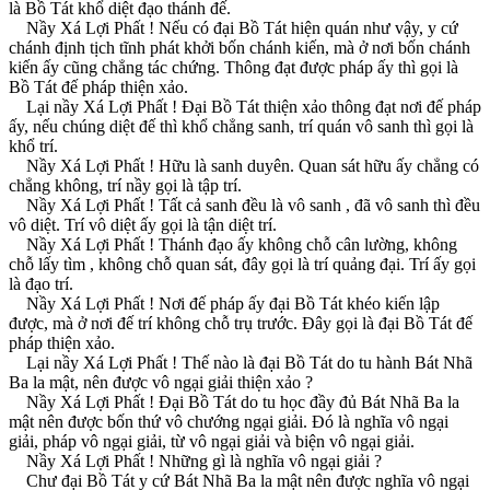
là Bồ Tát khổ diệt đạo thánh đế.
Nầy Xá Lợi Phất ! Nếu có đại Bồ Tát hiện quán như vậy, y cứ
chánh định tịch tĩnh phát khởi bốn chánh kiến, mà ở nơi bốn chánh
kiến ấy cũng chẳng tác chứng. Thông đạt được pháp ấy thì gọi là
Bồ Tát đế pháp thiện xảo.
Lại nầy Xá Lợi Phất ! Ðại Bồ Tát thiện xảo thông đạt nơi đế pháp
ấy, nếu chúng diệt đế thì khổ chẳng sanh, trí quán vô sanh thì gọi là
khổ trí.
Nầy Xá Lợi Phất ! Hữu là sanh duyên. Quan sát hữu ấy chẳng có
chẳng không, trí nầy gọi là tập trí.
Nầy Xá Lợi Phất ! Tất cả sanh đều là vô sanh , đã vô sanh thì đều
vô diệt. Trí vô diệt ấy gọi là tận diệt trí.
Nầy Xá Lợi Phất ! Thánh đạo ấy không chỗ cân lường, không
chỗ lấy tìm , không chỗ quan sát, đây gọi là trí quảng đại. Trí ấy gọi
là đạo trí.
Nầy Xá Lợi Phất ! Nơi đế pháp ấy đại Bồ Tát khéo kiến lập
được, mà ở nơi đế trí không chỗ trụ trước. Ðây gọi là đại Bồ Tát đế
pháp thiện xảo.
Lại nầy Xá Lợi Phất ! Thế nào là đại Bồ Tát do tu hành Bát Nhã
Ba la mật, nên được vô ngại giải thiện xảo ?
Nầy Xá Lợi Phất ! Ðại Bồ Tát do tu học đầy đủ Bát Nhã Ba la
mật nên được bốn thứ vô chướng ngại giải. Ðó là nghĩa vô ngại
giải, pháp vô ngại giải, từ vô ngại giải và biện vô ngại giải.
Nầy Xá Lợi Phất ! Những gì là nghĩa vô ngại giải ?
Chư đại Bồ Tát y cứ Bát Nhã Ba la mật nên được nghĩa vô ngại