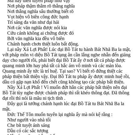
Mà hay diễn tuyên pháp như vậy
Nơi pháp thậm thâm rõ thắng nghĩa
Nơi thắng nghĩa sâu thường biết rõ
Vọt hiện vô biên công đức hạnh
Trí sáng đa văn như đại hải
Nơi các văn nghĩa được nói kia
Cứu cánh không ai chứng được đó
Bởi văn nghĩa kia đều vô biên
Chánh hạnh chơn thiệt luôn bất động.
Lại nầy Xá Lợi Phất! Lúc đại Bồ Tát tu hành Bát Nhã Ba la mật,
với pháp môn vi diệu Bồ Tát tạng ân cần lắng nghe nhẫn đến giảng
dạy cho người rồi, phải biết đại Bồ Tát ấy ở nơi tất cả pháp được
quang minh lớn hay phá tất cả hắc ám vô minh và các màn lòa.
Quang minh ấy tức là trí huệ. Tại sao? Vì biết rõ đứng thiệt các
pháp thiện bất thiện vậy. Ðại Bồ Tát tu pháp ấy được minh huệ rồi,
dầu có gặp nạn khổ đến chết cũng không tạo các pháp bất thiện.
Nầy Xá Lợi Phất ! Vì muốn đứt hẳn các pháp bất thiện nên đại
Bồ Tát tùy nghe được chánh pháp thì rất khéo thông đạt. Ðã thông
đạt rồi thì nói là mâu ni tịch tĩnh .
Ðây gọi là tướng chánh hạnh lúc đại Bồ Tát tu Bát Nhã Ba la
mật.
Ðức Thế Tôn muốn tuyên lại nghĩa ấy mà nói kệ rằng :
Như người vào nhà tối
Che bít tuyệt ánh sáng
Dầu có các sắc tượng