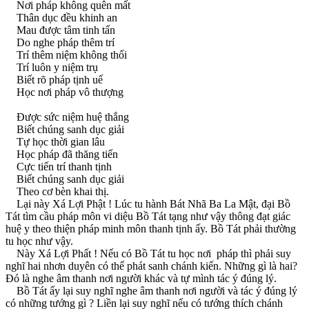
Nơi pháp không quên mất
Thân dục đều khinh an
Mau được tâm tinh tấn
Do nghe pháp thêm trí
Trí thêm niệm không thối
Trí luôn y niệm trụ
Biết rõ pháp tịnh uế
Học nơi pháp vô thượng
Ðược sức niệm huệ thắng
Biết chúng sanh dục giải
Tự học thời gian lâu
Học pháp đã thăng tiến
Cực tiến trí thanh tịnh
Biết chúng sanh dục giải
Theo cơ bèn khai thị.
Lại này Xá Lợi Phật ! Lúc tu hành Bát Nhã Ba La Mật, đại Bồ
Tát tìm cầu pháp môn vi diệu Bồ Tát tạng như vậy thông đạt giác
huệ y theo thiện pháp minh môn thanh tịnh ấy. Bồ Tát phải thường
tu học như vậy.
Này Xá Lợi Phất ! Nếu có Bồ Tát tu học nơi pháp thì phải suy
nghĩ hai nhơn duyên có thể phát sanh chánh kiến. Những gì là hai?
Ðó là nghe âm thanh nơi người khác và tự mình tác ý đúng lý.
Bồ Tát ấy lại suy nghĩ nghe âm thanh nơi người và tác ý đúng lý
có những tướng gì ? Liền lại suy nghĩ nếu có tướng thích chánh