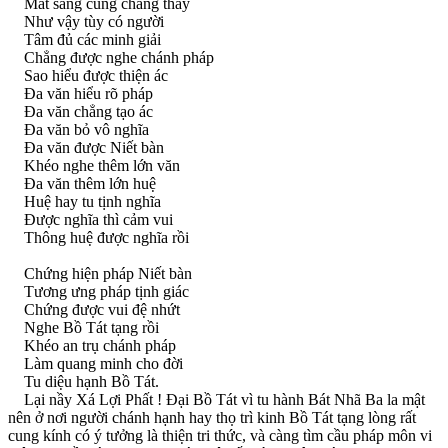
Mắt sáng cũng chẳng thấy
Như vậy tùy có người
Tâm đủ các minh giải
Chẳng được nghe chánh pháp
Sao hiểu được thiện ác
Ða văn hiểu rõ pháp
Ða văn chẳng tạo ác
Ða văn bỏ vô nghĩa
Ða văn được Niết bàn
Khéo nghe thêm lớn văn
Ða văn thêm lớn huệ
Huệ hay tu tịnh nghĩa
Ðược nghĩa thì cảm vui
Thông huệ được nghĩa rồi
Chứng hiện pháp Niết bàn
Tương ưng pháp tịnh giác
Chứng được vui đệ nhứt
Nghe Bồ Tát tạng rồi
Khéo an trụ chánh pháp
Làm quang minh cho đời
Tu diệu hạnh Bồ Tát.
Lại nầy Xá Lợi Phất ! Ðại Bồ Tát vì tu hành Bát Nhã Ba la mật
nên ở nơi người chánh hạnh hay thọ trì kinh Bồ Tát tạng lòng rất
cung kính có ý tưởng là thiện tri thức, và càng tìm cầu pháp môn vi