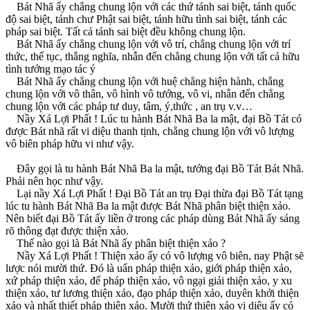
Bát Nhã ấy chẳng chung lộn với các thứ tánh sai biệt, tánh quốc
độ sai biệt, tánh chư Phật sai biệt, tánh hữu tình sai biệt, tánh các
pháp sai biệt. Tất cả tánh sai biệt đều không chung lộn.
Bát Nhã ấy chẳng chung lộn với vô trí, chẳng chung lộn với trí
thức, thế tục, thắng nghĩa, nhẫn đến chẳng chung lộn với tất cả hữu
tình tướng mạo tác ý
Bát Nhã ấy chẳng chung lộn với huệ chẳng hiện hành, chẳng
chung lộn với vô thân, vô hình vô tướng, vô vi, nhẫn đến chẳng
chung lộn với các pháp tư duy, tâm, ý,thức , an trụ v.v…
Nầy Xá Lợi Phất ! Lúc tu hành Bát Nhã Ba la mật, đại Bồ Tát có
được Bát nhã rất vi diệu thanh tịnh, chẳng chung lộn với vô lượng
vô biên pháp hữu vi như vậy.
Ðây gọi là tu hành Bát Nhã Ba la mật, tướng đại Bồ Tát Bát Nhã.
Phải nên học như vậy.
Lại nầy Xá Lợi Phất ! Ðại Bồ Tát an trụ Ðại thừa đại Bồ Tát tạng
lúc tu hành Bát Nhã Ba la mật được Bát Nhã phân biệt thiện xảo.
Nên biết đại Bồ Tát ấy liền ở trong các pháp dùng Bát Nhã ấy sáng
rõ thông đạt được thiện xảo.
Thế nào gọi là Bát Nhã ấy phân biệt thiện xảo ?
Nầy Xá Lợi Phất ! Thiện xảo ấy có vô lượng vô biên, nay Phật sẽ
lược nói mười thứ. Ðó là uẩn pháp thiện xảo, giới pháp thiện xảo,
xứ pháp thiện xảo, đế pháp thiện xảo, vô ngại giải thiện xảo, y xu
thiện xảo, tư lương thiện xảo, đạo pháp thiện xảo, duyên khởi thiện
xảo và nhất thiết pháp thiện xảo. Mười thứ thiện xảo vi diệu ấy có