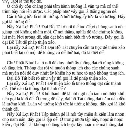
v.v…gọi là thế tục đế.
Ở chỗ ấy còn chẳng phải tâm hành huống là văn tự mà có thể
trình bày nói lên được. Các pháp như vậy gọi là thắng nghĩa đế.
Các tướng tức là nhứt tướng. Nhứt tướng ấy tức là vô tướng. Ðây
gọi là tướng đế.
Nầy Xá Lợi Phất ! Ðại Bồ Tát ở nơi thế tục đế,vì chúng sanh nên
giảng nói không nhàm mỏi. Ở nơi thắng nghĩa đế tác chứng không
lui mất. Nơi tướng đế, sâu đạt bổn tánh biết rõ vô tướng. Ðây gọi là
đại Bồ Tát đế pháp thiện xảo.
Lại nầy Xá Lợi Phất ! Ðại Bồ Tát chuyên cần tu học đế thiện xảo
phải biết lại có một đế không có đế thứ hai, đó là điệt đế.
Chư Phật Như Lai ở nơi đế duy nhứt ấy thông đạt rõ ràng không
có tăng ích. Thông đạt rồi vì muốn thông ích cho các chúng sanh
mà tuyên nói đế duy nhứt ấy khiến họ tu học tỏ ngộ không tăng ích.
Ðại Bồ Tát biết rõ như vậy thì gọi là đế pháp thiện xảo.
Lại nầy Xá Lợi Phất ! Ðế thiện xảo là khéo thông đạt các thánh
đế. Thế nào là thông đạt thánh đế ?
Nầy Xá Lợi Phất ! Khổ thánh đế là nói ngũ uẩn tánh nó thiệt khổ
nên gọi là khổ đế. Ở trong đế nầy, đại bồ Tát thông đạt năm uẩn đều
là tướng khổ. Luận về tướng khổ tức là tướng không, đây gọi là khổ
thánh đế.
Nầy Xá Lợi Phất ! Tập thánh đế là nói tùy miên ái kiến làm nhơn
cho năm uẩn, đây gọi là tập đế. Ở trong nhơn tập này, hoặc ái hoặc
kiến , đại Bồ Tát không có tăng ích hoặc lấy hoặc mê mà thông đạt