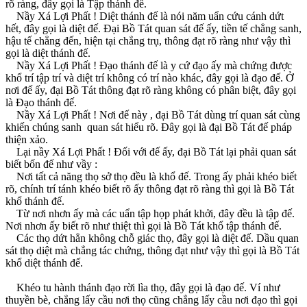
rõ ràng, đây gọi là Tập thánh đế.
Nầy Xá Lợi Phất ! Diệt thánh đế là nói năm uẩn cứu cánh dứt
hết, đây gọi là diệt đế. Ðại Bồ Tát quan sát đế ấy, tiền tế chẳng sanh,
hậu tế chẳng đến, hiện tại chẳng trụ, thông đạt rõ ràng như vậy thì
gọi là diệt thánh đế.
Nầy Xá Lợi Phất ! Ðạo thánh đế là y cứ đạo ấy mà chứng được
khổ trí tập trí và diệt trí không có trí nào khác, đây gọi là đạo đế. Ở
nơi đế ấy, đại Bồ Tát thông đạt rõ ràng không có phân biệt, đây gọi
là Ðạo thánh đế.
Nầy Xá Lợi Phất ! Nơi đế này , đại Bồ Tát dùng trí quan sát cùng
khiến chúng sanh quan sát hiểu rõ. Ðây gọi là đại Bồ Tát đế pháp
thiện xảo.
Lại nầy Xá Lợi Phất ! Ðối với đế ấy, đại Bồ Tát lại phải quan sát
biết bốn đế như vầy :
Nơi tất cả năng thọ sở thọ đều là khổ đế. Trong ấy phải khéo biết
rõ, chính trí tánh khéo biết rõ ấy thông đạt rõ ràng thì gọi là Bồ Tát
khổ thánh đế.
Từ nơi nhơn ấy mà các uẩn tập họp phát khởi, đây đều là tập đế.
Nơi nhơn ấy biết rõ như thiệt thì gọi là Bồ Tát khổ tập thánh đế.
Các thọ dứt hẳn không chỗ giác thọ, đây gọi là diệt đế. Dầu quan
sát thọ diệt mà chẳng tác chứng, thông đạt như vậy thì gọi là Bồ Tát
khổ diệt thánh đế.
Khéo tu hành thánh đạo rời lìa thọ, đây gọi là đạo đế. Ví như
thuyền bè, chẳng lấy cầu nơi thọ cũng chẳng lấy cầu nơi đạo thì gọi