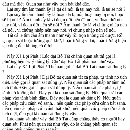
đâu mà diệt. Quan sát như vậy trọn bất khả đắc.
Lại suy tìm âm thanh ấy là tại đã nói, là tại nay nói, là tại sẽ nói ?
Lại suy tìm âm thanh ấy là hoặc đã bị nói, hoặc nay bị nói, hoặc
sẽ bị nói ? Âm thanh ấy là vì đoạn dứt nên đã nói, vì đoạn dứt nên
nay nói, vì đoạn dứt nên sẽ nói ? Âm thanh ấy là vì chứng nhập nên
đã nói , vì chứng nhập nên nay nói, vì chứng nhập nên sẽ nói.
Tất cả lẽ tìm cầu âm thanh như vậy rồi trọn không có được. Rồi
lại quan sát hoặc tướng quá khứ, hoặc tướng vị lai, hoặc tướng hiện
tại cũng đều không có được.
Nầy Xá Lợi Phất ! Lúc đại Bồ Tát chánh quan sát thì gọi là
phương tiện tác ý đúng lý. Chư đại Bồ Tát phải học như vậy.
Lại nầy Xá Lợi Phất ! Thế nào gọi là đại Bồ Tát quan sát đúng lý
?
Nầy Xá Lợi Phất ! Ðại Bồ tát quan sát tất cả pháp, tự tánh nó tịch
diệt. Ðây gọi là quan sát đúng lý. Nếu quan sát các pháp tự tánh nó
tịch tĩnh. Ðây gọi là quan sát đúng lý. Nếu quan sát các pháp , tự
tánh nó không tịch. Ðây gọi là quan sát đúng lý. Nếu quan sát các
pháp vào tánh bình đẳng. Ðây gọi là quan sát đúng lý. Nếu quán
các pháp cứu cánh vô sanh, , nếu quán các pháp cứu cánh bất sanh,
nếu quán các pháp cứu cánh bất khởi, nếu quán các pháp cứu cánh
tịch diệt, đều gọi là quán sát đúng lý vậy.
Lúc quán sát như vậy, đại Bồ Tát cũng chẳng thấy có người hay
quan sát. Phải nên quan sát như vậy, đó là chẳng phải quan sát
chẳng phải chẳng quan sát vậy.