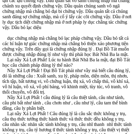
tận các lậu chứng vậy. Dầu quán sát vô sanh chứng nhập mà chẳng
chánh xu quyết định chứng vậy. Dầu quán chúng sanh vô ngã
chứng nhập mà chẳng bỏ đại bi chứng vậy. Dầu quán tất cả chúng
sanh đáng sợ chứng nhập, mà cố ý lấy các cõi chứng vậy. Dầu ở nơi
ly dục tịch diệt chứng nhập mà ở nơi pháp ly dục chẳng tác chứng
vậy. Dầu bỏ lạc diệu
dục chứng nhập mà chẳng bỏ lạc pháp chứng vậy. Dầu bỏ tất cả
các hí luận tự giác chứng nhập mà chẳng bỏ thiện xảo phương tiện
chứng vậy. Trên đây gọi là chứng nhập đúng lý . Ðại Bồ Tát muốn
được chứng nhập đúng lý như vậy thì phải học Bát Nhã Ba la mật.
Lại nầy Xá Lợi Phất! Lúc tu hành Bát Nhã Ba la mật, đại Bồ Tát
học câu chánh pháp đúng lý thế nào?
Nầy Xá Lợi Phất ! Ðại Bồ Tát phải như vầy mà biết câu đúng lý,
đó là những câu : Xuất sanh, xu lý, pháp môn, diện môn, thị nhơn,
tích tập, bất tương vi, vô chứng luận, thị xả, vô chấp thủ, vô khí xả,
vô hí luận, vô xả, vô phỉ báng, vô khinh miệt, tùy túc, vô tranh, vô
thối chuyển, vô đối trị.
Nầy Xá Lợi Phất ! câu đúng lý là câu thiệt tánh, câu như tánh,
câu phi bất như tánh , câu chơn như , câu như lý, câu tam thế bình
đẳng, câu ly phân biệt.
Lại nầy Xá Lợi Phất ! Câu đúng lý là câu sắc thức không y trụ,
câu thọ thức tưởng thức hành thức và thức thức đều không y trụ,
câu nhãn sắc nhãn sắc tánh không y trụ, câu nhĩ thanh nhĩ thức tánh
không y trụ, câu tỷ hương tĩ thức tánh không y trụ, câu thiệt vị thiệt