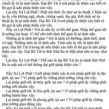
chuối ấy là tự tánh hành. Ðại Bồ Tát ở nơi pháp ấy thiện xảo biết rõ
thì gọi là uẩn pháp thiện xảo vậy.
Lại nầy Xá Lợi Phất ! Phật nói thức ấy như sự ảo thuật. Chính sự
ảo ấy vốn không ngã, nhơn, chúng sanh, thọ giả. Bởi tánh sự ảo
thuật ấy là tự tánh thức. Ðại Bồ Tát ở nơi pháp ấy thiện xảo biết rõ
thì gọi là uẩn pháp thiện xảo vậy.
Nầy xá Lợi Phất ! Nói là uẩn ấy có tên thế gian. Pháp thế gian tức
là tướng bại hoại. Vì thế nên biết tánh thế gian là tự tánh uẩn.
Những gì là tánh thế gian ? Ðó là tánh vô thường, tánh khổ, tánh
vô ngã. Những tánh ấy là tánh uẩn. Tánh uẩn ấy tức là tánh thế
gian. Ðại Bồ Tát ở trong đó nếu thiện xảo biết rõ thì gọi là uẩn pháp
thiện xảo vậy. Ðại Bồ Tát tu Bát Nhã Ba la Mật phải nên tu học như
vậy.
Lại nầy Xá Lợi Phất ! Thế nào là đại Bồ Tát do tu hành Bát Nhã
Ba la mật mà có thể thông đạt giới pháp thiện xảo ?
Nầy Xá Lợi Phất ! Giới pháp thiện xảo là nói pháp giới tức là địa
giới, tại sao ? Vì pháp giới ấy chẳng phải tướng cứng rắn vậy.
Lại pháp giới tức là thủy giới, tại sao ? vì pháp giới ấy chẳng phải
tướng ướt nhuần vậy.
Lại pháp giới tức là hỏa giới, tại sao ? Vì pháp giới ấy chẳng phải
tướng thành thục vậy.
Lại pháp giới tức là phong giới, tại sao ? Vì pháp giới ấy chẳng
phải tướng giao động vậy.
Nầy Xá lợi phất ! Ở trong đây, nếu đại Bồ Tát biết rõ như thiệt,