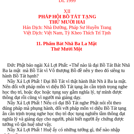
DL 1999
XII
PHÁP HỘI BỒ TÁT TẠNG
THỨ MƯỜI HAI
Hán Dịch: Nhà Đường, Pháp Sư Huyền Trang
Việt Dịch: Việt Nam, Tỳ Kheo Thích Trí Tịnh
11. Phẩm Bát Nhã Ba La Mật
Thứ Mười Một
Ðức Phật bảo ngài Xá Lợi Phất: «Thế nào là đại Bồ Tát Bát Nhã
Ba la mật mà Bồ Tát vì Vô thượng Bồ đề nên y theo đó siêng tu
hành Bồ Tát hạnh?
Nầy Xá Lợi Phất ! Ðại Bồ Tát vì thật hành Bát Nh ã Ba la mật.
Nên đối với pháp môn vi diệu Bồ Tát tạng ân cần trịnh trọng nghe
học thọ trì, hoặc đọc hoặc tụng suy gẫm nghĩa lý, tự mình được
thông đạt rồi cũng vì người mà giảng dạy.
Nầy Xá Lợi Phất ! Nếu có đại Bồ Tát nghe Phật nói rồi theo
đúng pháp mà phụng hành, đối với pháp môn vi diệu Bồ Tát tạng
ân cần trịnh trọng nghe học thọ trì đọc tụng nghiên tầm thông đạt
nghĩa lý và giảng dạy cho người, phải biết người ấy chứng được
tướng vô tận huệ như vậy.
Nầy Xá Lợi Phất ! Huệ ấy có những tướng gì, thế nào nhập