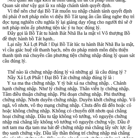
Quan sát như vậy gọi là xu nhập chánh tánh quyết định.
Vì thế nên chư đại Bồ Tát muốn xu nhập chánh tánh quyết định
thì phải ở nơi pháp môn vi diệu Bồ Tát tạng ân cần lắng nghe thọ trì
đọc tụng nghiên cứu nghĩa lý lại giảng dạy rộng cho người thì sẽ ở
nơi pháp môn ấy phương tiện tác ý tu học đúng lý.
Ðây gọi là Bồ Tát tu hành Bát Nhã Ba la mật vì Vô thượng Bồ
đề thực hành bồ Tát hạnh..
Lại nầy Xá Lợi Phất ! Ðại Bồ Tát lúc tu hành Bát Nhã Ba la mật,
vì cầu giác huệ rất thanh bạch, nên do pháp minh môn diệu thiện
thanh tịnh mà chuyên cần phương tiện chứng nhập đúng lý quan sát
câu đúng lý.
Thế nào là chứng nhập đúng lý và những gì là câu đúng lý ?
Nầy Xá Lợi Phất ! Ðại Bồ Tát chứng nhập đúng lý là :
Y xa ma tha chứng nhập. Y tỳ bát xá na chứng nhập. . Chánh
hạnh chứng nhập. Như lý chứng nhập. Thân viễn ly chứng nhập.
Tâm điều thuận chứng nhập. Phi đoạn chứng nhập. Phi thường
chứng nhập. Nhơn duyên chứng nhập. Duyên khởi chứng nhập. Vô
ngã, vô nhơn, vô thọ mạng chứng nhập. Chưa đến đã đến hoặc có
hoặc không chứng nhập. Không có chuyển dời nhơn quả chẳng
hoại chứng nhập. Dầu tu tập không vô tướng, vô nguyện chứng
nhập mà chẳng lấy không vô tướng vô nguyện chứng vậy. Dầu ở
nơi tam ma địa tam ma bát đề chứng nhập mà chẳng lấy sức lực ấy
thọ sanh chứng vậy. Dầu lấy thần thông trí chứng nhập mà chẳng