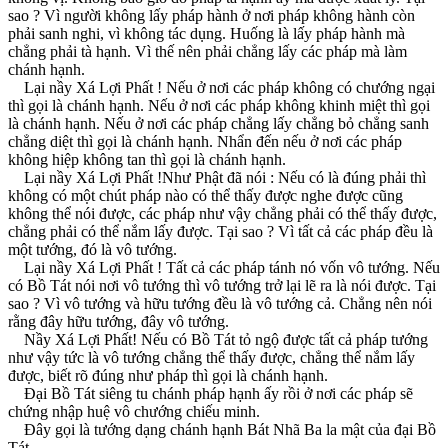
sao ? Vì người không lấy pháp hành ở nơi pháp không hành còn
phải sanh nghi, vì không tác dụng. Huống là lấy pháp hành mà
chẳng phải tà hạnh. Vì thế nên phải chẳng lấy các pháp mà làm
chánh hạnh.
Lại nầy Xá Lợi Phất ! Nếu ở nơi các pháp không có chướng ngại
thì gọi là chánh hạnh. Nếu ở nơi các pháp không khinh miệt thì gọi
là chánh hạnh. Nếu ở nơi các pháp chẳng lấy chẳng bỏ chẳng sanh
chẳng diệt thì gọi là chánh hạnh. Nhẩn đến nếu ở nơi các pháp
không hiệp không tan thì gọi là chánh hạnh.
Lại nầy Xá Lợi Phất !Như Phật đã nói : Nếu có là đúng phải thì
không có một chút pháp nào có thể thấy được nghe được cũng
không thể nói được, các pháp như vậy chẳng phải có thể thấy được,
chẳng phải có thể nắm lấy được. Tại sao ? Vì tất cả các pháp đều là
một tướng, đó là vô tướng.
Lại nầy Xá Lợi Phất ! Tất cả các pháp tánh nó vốn vô tướng. Nếu
có Bồ Tát nói nơi vô tướng thì vô tướng trở lại lẽ ra là nói được. Tại
sao ? Vì vô tướng và hữu tướng đều là vô tướng cả. Chẳng nên nói
rằng đây hữu tướng, đây vô tướng.
Nầy Xá Lợi Phất! Nếu có Bồ Tát tỏ ngộ được tất cả pháp tướng
như vậy tức là vô tướng chẳng thể thấy được, chẳng thể nắm lấy
được, biết rõ đúng như pháp thì gọi là chánh hạnh.
Ðại Bồ Tát siêng tu chánh pháp hạnh ấy rồi ở nơi các pháp sẽ
chứng nhập huệ vô chướng chiếu minh.
Ðây gọi là tướng dạng chánh hạnh Bát Nhã Ba la mật của đại Bồ
Tát.