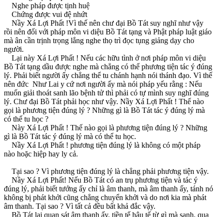
Nghe pháp được tịnh huệ
Chứng được vui đệ nhứt
Nầy Xá Lợi Phất !Vì thế nên chư đại Bồ Tát suy nghĩ như vậy
rồi nên đối với pháp môn vi diệu Bồ Tát tạng và Phật pháp luật giáo
mà ân cần trịnh trọng lắng nghe thọ trì đọc tụng giảng dạy cho
người.
Lại này Xá Lợi Phất ! Nếu các hữu tình ở nơi pháp môn vi diệu
Bồ Tát tạng dầu được nghe mà chẳng có thể phương tiện tác ý đúng
lý. Phải biết người ấy chẳng thể tu chánh hạnh nói thánh đạo. Vì thế
nên đức Như Lai y cứ nơi người ấy mà nói pháp yếu rằng : Nếu
muốn giải thoát sanh lão bệnh tử thì phải có tự mình suy nghĩ đúng
lý. Chư đại Bồ Tát phải học như vậy. Nầy Xá Lợi Phất ! Thế nào
gọi là phương tiện đúng lý ? Những gì là Bồ Tát tác ý đúng lý mà
có thể tu học ?
Này Xá Lợi Phất ! Thế nào gọi là phương tiện đúng lý ? Những
gì là Bồ Tát tác ý đúng lý mà có thể tu học.
Nầy Xá Lợi Phất ! phương tiện đúng lý là không có một pháp
nào hoặc hiệp hay ly cả.
Tại sao ? Vì phương tiện đúng lý là chẳng phải phương tiện vậy.
Nầy Xá Lợi Phất! Nếu Bồ Tát có an trụ phương tiện và tác ý
đúng lý, phải biết tướng ấy chỉ là âm thanh, mà âm thanh ấy, tánh nó
không bị phát khởi cũng chẳng chuyển khởi và do nơi kia mà phát
âm thanh. Tại sao ? Vì tất cả đều bất khả đắc vậy.
Bồ Tát lại quan sát âm thanh ấy, tiền tế hậu tế từ gì mà sanh, qua