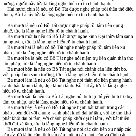
mừng, người nầy tức là lắng nghe hiểu rõ tu chánh hạnh.
Hai mươi chín là nếu có Bồ Tát được nghe pháp trồi thân thể điều
thích, Bồ Tát ấy tức là lắng nghe hiểu rõ tu chánh hạnh.
Ba mươi là nếu có Bồ Tát được nghe pháp rồi tâm liền dũng
nhuệ, tức là lắng nghe hiểu rõ tu chánh hạnh.
Ba mươi mốt la nếu có Bồ Tát được nghe kinh Ðại thừa tâm sanh
tín nguyện, tức là lắng nghe hiểu rõ tu chánh hạnh.
Ba mươi hai là nếu có bồ Tát nghe nhiếp pháp rồi tâm liền xu
nhập , tức lá lắng nghe hiểu rõ tu chánh hạnh.
Ba mươi ba là nếu có Bồ Tát nghe nói niệm trụ liền quán thân thọ
tâm pháp, tức là lắng nghe hiểu rõ tu chánh hạnh
Ba mươi bốn là nếu có Bồ Tát nghe nói chánh cần liền dứt bỏ,
với pháp lành sanh trưởng, tức là lắng nghe hiểu rõ tu chánh hạnh.
Ba mươi lăm là nếu có Bồ Tát nghe nói thần túc liền phụng hành
sanh thân khinh tánh, dục khinh tánh. Bồ Tát ấy tức là lắng nghe
hiểu rõ tu chánh hạnh.
Ba mươi sáu là nếu co Bồ Tát nghe nói tĩnh lự thì yên tĩnh tư duy
tâm xu nhập, tức là lắng nghe hiểu rõ tu chánh hạnh.
Ba mươi bảy là nếu có Bồ Tát nghe hạnh bất khinh trong các
pháp , bèn đối với chúng sanh phát khởi đại từ tâm, với kẻ thọ khổ
phát khởi đại bi tâm, với chánh pháp khởi đại hỉ tâm , với bất thiện
khởi đại xả tâm, tức là lắng nghe hiểu rõ tu chánh hạnh.
Ba mươi tám là nếu có Bồ Tát nghe nói các căn liền xu nhập các
căn ấy, đó là tín căn, tinh tấn căn , niệm căn, huệ căn và định căn,