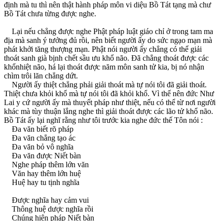
định mà tu thì nên thật hành pháp môn vi diệu Bồ Tát tạng mà chư
Bồ Tát chưa từng được nghe.
Lại nếu chẳng được nghe Phật pháp luật giáo chỉ ở trong tam ma
địa mà sanh ý tưởng đủ rồi, nên biết người ấy do sức ngạo mạn mà
phát khởi tăng thượng mạn. Phật nói người ấy chẳng có thể giải
thoát sanh già bịnh chết sầu ưu khổ não. Ðã chẳng thoát được các
khổnhiệt não, há lại thoát được năm môn sanh tử kia, bị nó nhận
chìm trôi lăn chẳng dứt.
Người ấy thiệt chẳng phải giải thoát mà tự nói tôi đã giải thoát.
Thiệt chưa khỏi khổ mà tự nói tôi đã khỏi khổ. Vì thế nên đức Như
Lai y cứ người ấy mà thuyết pháp như thiệt, nếu có thể từ nơi người
khác mà tùy thuận lắng nghe thì giải thoát được các lão tử khổ não.
Bồ Tát ấy lại nghĩ rằng như tôi trước kia nghe đức thế Tôn nói :
Ða văn biết rõ pháp
Ða văn chẳng tạo ác
Ða văn bỏ vô nghĩa
Ða văn được Niết bàn
Nghe pháp thêm lớn văn
Văn hay thêm lớn huệ
Huệ hay tu tịnh nghĩa
Ðược nghĩa hay cảm vui
Thông huệ dược nghĩa rồi
Chúng hiện pháp Niết bàn