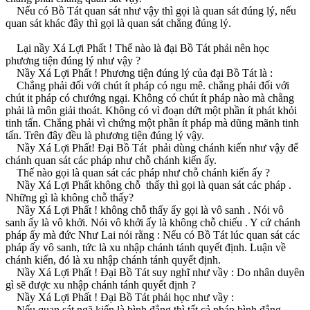
Nếu có Bồ Tát quan sát như vậy thì gọi là quan sát đúng lý, nếu
quan sát khác đây thì gọi là quan sát chẳng đúng lý.
Lại nầy Xá Lợi Phất ! Thế nào là đại Bồ Tát phải nên học
phương tiện đúng lý như vậy ?
Nầy Xá Lợi Phất ! Phương tiện đúng lý của đại Bồ Tát là :
Chẳng phải đối với chút ít pháp có ngu mê. chẳng phải đối với
chút it pháp có chướng ngại. Không có chút ít pháp nào mà chẳng
phải là môn giải thoát. Không có vì đoạn dứt một phần ít phát khỏi
tinh tấn. Chẳng phải vì chứng một phần ít pháp mà dũng mãnh tinh
tấn. Trên đây đều là phương tiện đúng lý vậy.
Nầy Xá Lợi Phất! Ðại Bồ Tát phải dùng chánh kiến như vậy để
chánh quan sát các pháp như chỗ chánh kiến ấy.
Thế nào gọi là quan sát các pháp như chỗ chánh kiến ấy ?
Nầy Xá Lợi Phất không chỗ thấy thì gọi là quan sát các pháp .
Những gì là không chỗ thấy?
Nầy Xá Lợi Phất ! không chỗ thấy ấy gọi là vô sanh . Nói vô
sanh ấy là vô khởi. Nói vô khởi ấy là không chỗ chiếu . Y cứ chánh
pháp ấy mà đức Như Lai nói rằng : Nếu có Bồ Tát lúc quan sát các
pháp ấy vô sanh, tức là xu nhập chánh tánh quyết định. Luận về
chánh kiến, đó là xu nhập chánh tánh quyết định.
Nầy Xá Lợi Phất ! Ðại Bồ Tát suy nghĩ như vầy : Do nhân duyên
gì sẽ được xu nhập chánh tánh quyết định ?
Nầy Xá Lợi Phất ! Ðại Bồ Tát phải học như vầy :
Nếu quan sát ngã kiến là bình đẳng thì tất cả pháp bình đẳng.