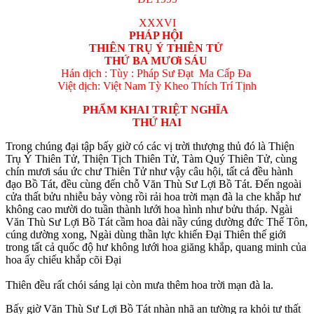
XXXVI
PHÁP HỘI
THIÊN TRỤ Ý THIÊN TỬ
THỨ BA MƯƠi SÁU
Hán dịch : Tùy : Pháp Sư Ðạt Ma Cấp Ða
Việt dịch: Việt Nam Tỳ Kheo Thích Trí Tịnh
PHẨM KHAI TRIỆT NGHĨA
THỨ HAI
Trong chúng đại tập bấy giờ có các vị trời thượng thủ đó là Thiện
Trụ Ý Thiên Tử, Thiện Tịch Thiên Tử, Tàm Quý Thiên Tử, cùng
chín mươi sáu ức chư Thiên Tử như vậy câu hội, tất cả đều hành
đạo Bồ Tát, đều cùng đến chỗ Văn Thù Sư Lợi Bồ Tát. Ðến ngoài
cửa thất bửu nhiễu bảy vòng rồi rải hoa trời mạn đà la che khắp hư
không cao mười do tuần thành lưới hoa hình như bửu tháp. Ngài
Văn Thù Sư Lợi Bồ Tát cầm hoa đài nầy cúng dường đức Thế Tôn,
cúng dường xong, Ngài dùng thần lực khiến Ðại Thiên thế giới
trong tất cả quốc độ hư không lưới hoa giăng khắp, quang minh của
hoa ấy chiếu khắp cõi Ðại
Thiên đều rất chói sáng lại còn mưa thêm hoa trời mạn đà la.
Bấy giờ Văn Thù Sư Lợi Bồ Tát nhàn nhã an tường ra khỏi tư thất