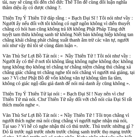
tài, nay sẽ cùng tôi đến chỗ đức Thế Tôn để cùng đối luận nghĩa
thâm diệu ấy có được chăng ?.
Thiện Trụ Ý Thiên Tử đáp rằng : « Bạch Ðại Sĩ ! Tôi nói như vầy :
Người ấy nếu đối với tôi không có ngữ ngôn không vì diễn thuyết
chẳng có hỏi han cũng không trả lời không Phật Pháp Tăng dứt
tuyệt tam thừa không sanh tử không Niết bàn không hiệp không tan
chẳng khải chẳng phát chẳng xuất thanh âm trừ các văn tự, người
nói như vậy thì tôi sẽ cùng đàm luận ».
Văn Thù Sư Lợi Bồ Tát nói : « Nầy Thiên Tử ! Tôi nói như vầy :
Người ấy có thể ở nơi tôi không lắng không nghe không đọc không
tụng không thọ không trì chẳng tư chẳng niệm chẳng thủ chẳng xả
chẳng giác chẳng tri chẳng nghe tôi nói chẳng vì người mà giảng, tại
sao ? Vì chư Phật Bồ đề vốn không văn tự không tâm lìa tâm,
không có giác ngộ dầu giả danh để nói mà danh ấy cũng không ».
Thiện Trụ Ý Thiên Tử lại nói : « Bạch Ðại Sĩ ! Nay nên vì chư
Thiên Tử mà nói. Chư Thiên Tử nầy đối với chỗ nói của Ðại Sĩ rất
thích muốn nghe ».
Văn Thù Sư Lợi Bồ Tát nói : « Nầy Thiên Tử ! Tôi trọn chẳng vì
người thích nghe mà nói cũng chẳng vì người nghe nhận mà nói,
Tại sao ? Vì hễ có nghe nhận thì có thủ trước. Thủ trước những gì ?
Ðó là trước ngã trước nhơn trước chúng sanh trước thọ mạng trước