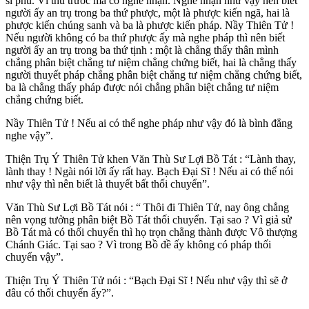
sĩ phu. Vì thủ trước mà có nghe nhận. Nghe nhận như vậy nên biết
người ấy an trụ trong ba thứ phược, một là phược kiến ngã, hai là
phược kiến chúng sanh và ba là phược kiến pháp. Nầy Thiên Tử !
Nếu người không có ba thứ phược ấy mà nghe pháp thì nên biết
người ấy an trụ trong ba thứ tịnh : một là chẳng thấy thân mình
chẳng phân biệt chẳng tư niệm chẳng chứng biết, hai là chẳng thấy
người thuyết pháp chẳng phân biệt chẳng tư niệm chẳng chứng biết,
ba là chẳng thấy pháp được nói chẳng phân biệt chẳng tư niệm
chẳng chứng biết.
Nầy Thiên Tử ! Nếu ai có thể nghe pháp như vậy đó là bình đẳng
nghe vậy”.
Thiện Trụ Ý Thiên Tử khen Văn Thù Sư Lợi Bồ Tát : “Lành thay,
lành thay ! Ngài nói lời ấy rất hay. Bạch Ðại Sĩ ! Nếu ai có thể nói
như vậy thì nên biết là thuyết bất thối chuyển”.
Văn Thù Sư Lợi Bồ Tát nói : “ Thôi đi Thiên Tử, nay ông chẳng
nên vọng tưởng phân biệt Bồ Tát thối chuyển. Tại sao ? Vì giả sử
Bồ Tát mà có thối chuyển thì họ trọn chẳng thành được Vô thượng
Chánh Giác. Tại sao ? Vì trong Bồ đề ấy không có pháp thối
chuyển vậy”.
Thiện Trụ Ý Thiên Tử nói : “Bạch Ðại Sĩ ! Nếu như vậy thì sẽ ở
đâu có thối chuyển ấy?”.