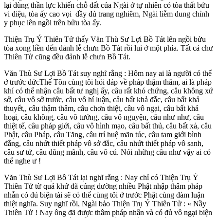
lại dùng thần lực khiến chỗ đất của Ngài ở tự nhiên có tòa thất bửu
vi diệu, tòa ấy cao vọi đầy đủ trang nghiêm, Ngài liễm dung chỉnh
y phục lên ngồi trên bửu tòa ấy.
Thiện Trụ Ý Thiên Tử thấy Văn Thù Sư Lợi Bồ Tát lên ngồi bửu
tòa xong liền đến đảnh lễ chưn Bồ Tát rồi lui ở một phía. Tất cả chư
Thiên Tử cũng đều đảnh lễ chưn Bồ Tát.
Văn Thù Sư Lợi Bồ Tát suy nghĩ rằng : Hôm nay ai là người có thể
ở trước đứcThế Tôn cùng tôi hỏi đáp về pháp thậm thâm, ai là pháp
khí có thể nhận câu bất tư nghị ấy, câu rất khó chứng, câu không xứ
sở, câu vô sở trước, câu vô hí luận, câu bất khả đắc, câu bất khả
thuyết,, câu thậm thâm, câu chơn thiệt, câu vô ngại, câu bất khả
hoại, câu không, câu vô tướng, câu vô nguyện, câu như như, câu
thiệt tế, câu pháp giới, câu vô hình mạo, câu bất thủ, câu bất xả, câu
Phật, câu Pháp, câu Tăng, câu trí huệ mãn túc, câu tam giới bình
đẳng, câu nhứt thiết pháp vô sở đắc, câu nhứt thiết pháp vô sanh,
câu sư tử, câu dũng mãnh, câu vô cú. Nói những câu như vậy ai có
thể nghe ư !
Văn Thù Sư Lợi Bồ Tát lại nghĩ rằng : Nay chỉ có Thiện Trụ Ý
Thiên Tử từ quá khứ đã cúng dường nhiều Phật nhập thâm pháp
nhẫn có đủ biện tài sẽ có thể cùng tôi ở trước Phật cùng đàm luận
thiệt nghĩa. Suy nghĩ rồi, Ngài bảo Thiện Trụ Ý Thiên Tử : « Nầy
Thiên Tử ! Nay ông đã được thâm pháp nhẫn và có đủ vô ngại biện