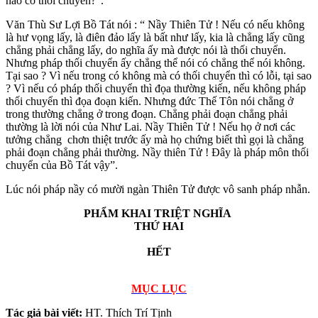
nào có thối chuyển?”.
Văn Thù Sư Lợi Bồ Tát nói : “ Nầy Thiên Tử ! Nếu có nếu không
là hư vọng lấy, là điên đảo lấy là bất như lấy, kia là chẳng lấy cũng
chẳng phải chẳng lấy, do nghĩa ấy mà được nói là thối chuyển.
Nhưng pháp thối chuyển ấy chẳng thể nói có chẳng thể nói không.
Tại sao ? Vì nếu trong có không mà có thối chuyển thì có lỗi, tại sao
? Vì nếu có pháp thối chuyển thì đọa thường kiến, nếu không pháp
thối chuyển thì đọa đoạn kiến. Nhưng đức Thế Tôn nói chẳng ở
trong thường chẳng ở trong đoạn. Chẳng phải đoạn chẳng phải
thường là lời nói của Như Lai. Nầy Thiên Tử ! Nếu họ ở nơi các
tưởng chẳng chơn thiệt trước ấy mà họ chứng biết thì gọi là chẳng
phải đoạn chẳng phải thường. Nầy thiên Tử ! Ðây là pháp môn thối
chuyển của Bồ Tát vậy”.
Lúc nói pháp nầy có mười ngàn Thiên Tử được vô sanh pháp nhẫn.
PHẨM KHAI TRIỆT NGHĨA
THỨ HAI
HẾT
MỤC LỤC
Tác giả bài viết:
HT. Thích Trí Tịnh