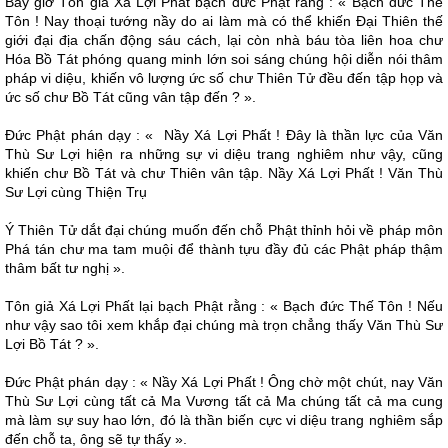
Bấy giờ Tôn giả Xá Lợi Phất bạch đức Phật rằng : « Bạch đức Thế
Tôn ! Nay thoại tướng nầy do ai làm mà có thể khiến Ðại Thiên thế
giới đại địa chấn động sáu cách, lại còn nhà báu tòa liên hoa chư
Hóa Bồ Tát phóng quang minh lớn soi sáng chúng hội diễn nói thâm
pháp vi diệu, khiến vô lượng ức số chư Thiên Tử đều đến tập họp và
ức số chư Bồ Tát cũng vân tập đến ? ».
Ðức Phật phán dạy : « Nầy Xá Lợi Phất ! Ðây là thần lực của Văn
Thù Sư Lợi hiện ra những sự vi diệu trang nghiêm như vậy, cũng
khiến chư Bồ Tát và chư Thiên vân tập. Nầy Xá Lợi Phất ! Văn Thù
Sư Lợi cùng Thiện Trụ
Ý Thiên Tử dắt đại chúng muốn đến chỗ Phật thỉnh hỏi về pháp môn
Phá tán chư ma tam muội để thành tựu đầy đủ các Phật pháp thậm
thâm bất tư nghị ».
Tôn giả Xá Lợi Phất lại bạch Phật rằng : « Bạch đức Thế Tôn ! Nếu
như vậy sao tôi xem khắp đại chúng mà trọn chẳng thấy Văn Thù Sư
Lợi Bồ Tát ? ».
Ðức Phật phán dạy : « Nầy Xá Lợi Phất ! Ông chờ một chút, nay Văn
Thù Sư Lợi cùng tất cả Ma Vương tất cả Ma chúng tất cả ma cung
mà làm sự suy hao lớn, đó là thần biến cực vi diệu trang nghiêm sắp
đến chỗ ta, ông sẽ tự thấy ».