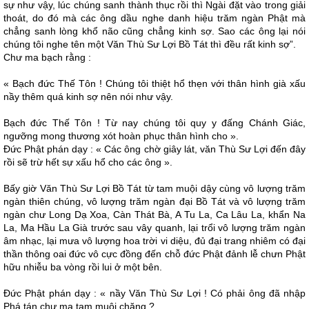
sự như vậy, lúc chúng sanh thành thục rồi thì Ngài đặt vào trong giải
thoát, do đó mà các ông dầu nghe danh hiệu trăm ngàn Phật mà
chẳng sanh lòng khổ não cũng chẳng kinh sợ. Sao các ông lại nói
chúng tôi nghe tên một Văn Thù Sư Lợi Bồ Tát thì đều rất kinh sợ”.
Chư ma bạch rằng :
« Bạch đức Thế Tôn ! Chúng tôi thiệt hổ thẹn với thân hình già xấu
nầy thêm quá kinh sợ nên nói như vậy.
Bạch đức Thế Tôn ! Từ nay chúng tôi quy y đấng Chánh Giác,
ngưỡng mong thương xót hoàn phục thân hình cho ».
Ðức Phật phán dạy : « Các ông chờ giây lát, văn Thù Sư Lợi đến đây
rồi sẽ trừ hết sự xấu hổ cho các ông ».
Bấy giờ Văn Thù Sư Lợi Bồ Tát từ tam muội dậy cùng vô lượng trăm
ngàn thiên chúng, vô lượng trăm ngàn đại Bồ Tát và vô lượng trăm
ngàn chư Long Dạ Xoa, Càn Thát Bà, A Tu La, Ca Lâu La, khẩn Na
La, Ma Hầu La Già trước sau vây quanh, lại trổi vô lượng trăm ngàn
âm nhạc, lại mưa vô lượng hoa trời vi diệu, đủ đại trang nhiêm có đại
thần thông oai đức vô cực đồng đến chỗ đức Phật đảnh lễ chưn Phật
hữu nhiễu ba vòng rồi lui ở một bên.
Ðức Phật phán dạy : « nầy Văn Thù Sư Lợi ! Có phải ông đã nhập
Phá tán chư ma tam muội chăng ?.