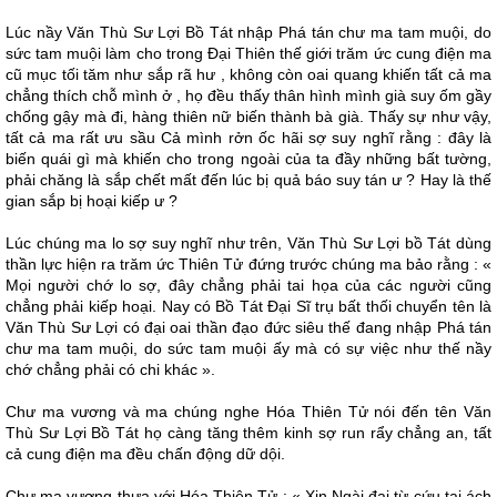
Lúc nầy Văn Thù Sư Lợi Bồ Tát nhập Phá tán chư ma tam muội, do
sức tam muội làm cho trong Ðại Thiên thế giới trăm ức cung điện ma
cũ mục tối tăm như sắp rã hư , không còn oai quang khiến tất cả ma
chẳng thích chỗ mình ở , họ đều thấy thân hình mình già suy ốm gầy
chống gậy mà đi, hàng thiên nữ biến thành bà già. Thấy sự như vậy,
tất cả ma rất ưu sầu Cả mình rởn ốc hãi sợ suy nghĩ rằng : đây là
biến quái gì mà khiến cho trong ngoài của ta đầy những bất tường,
phải chăng là sắp chết mất đến lúc bị quả báo suy tán ư ? Hay là thế
gian sắp bị hoại kiếp ư ?
Lúc chúng ma lo sợ suy nghĩ như trên, Văn Thù Sư Lợi bồ Tát dùng
thần lực hiện ra trăm ức Thiên Tử đứng trước chúng ma bảo rằng : «
Mọi người chớ lo sợ, đây chẳng phải tai họa của các người cũng
chẳng phải kiếp hoại. Nay có Bồ Tát Ðại Sĩ trụ bất thối chuyển tên là
Văn Thù Sư Lợi có đại oai thần đạo đức siêu thế đang nhập Phá tán
chư ma tam muội, do sức tam muội ấy mà có sự việc như thế nầy
chớ chẳng phải có chi khác ».
Chư ma vương và ma chúng nghe Hóa Thiên Tử nói đến tên Văn
Thù Sư Lợi Bồ Tát họ càng tăng thêm kinh sợ run rẩy chẳng an, tất
cả cung điện ma đều chấn động dữ dội.
Chư ma vương thưa với Hóa Thiên Tử : « Xin Ngài đại từ cứu tai ách