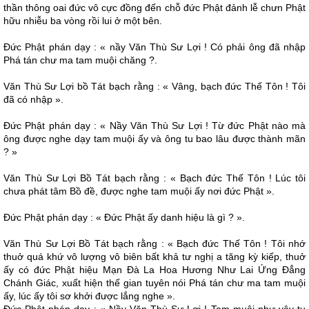
thần thông oai đức vô cực đồng đến chỗ đức Phật đảnh lễ chưn Phật
hữu nhiễu ba vòng rồi lui ở một bên.
Ðức Phật phán dạy : « nầy Văn Thù Sư Lợi ! Có phải ông đã nhập
Phá tán chư ma tam muội chăng ?.
Văn Thù Sư Lợi bồ Tát bạch rằng : « Vâng, bạch đức Thế Tôn ! Tôi
đã có nhập ».
Ðức Phật phán dạy : « Nầy Văn Thù Sư Lợi ! Từ đức Phật nào mà
ông được nghe dạy tam muội ấy và ông tu bao lâu được thành mãn
? »
Văn Thù Sư Lợi Bồ Tát bạch rằng : « Bạch đức Thế Tôn ! Lúc tôi
chưa phát tâm Bồ đề, được nghe tam muội ấy nơi đức Phật ».
Ðức Phật phán dạy : « Ðức Phật ấy danh hiệu là gì ? ».
Văn Thù Sư Lợi Bồ Tát bạch rằng : « Bạch đức Thế Tôn ! Tôi nhớ
thuở quá khứ vô lượng vô biên bất khả tư nghị a tăng kỳ kiếp, thuở
ấy có đức Phật hiệu Mạn Ðà La Hoa Hương Như Lai Ứng Ðẳng
Chánh Giác, xuất hiện thế gian tuyên nói Phá tán chư ma tam muội
ấy, lúc ấy tôi sơ khởi được lắng nghe ».