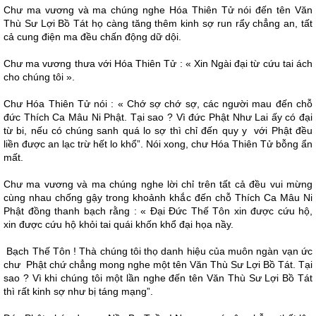
Chư ma vương và ma chúng nghe Hóa Thiên Tử nói đến tên Văn
Thù Sư Lợi Bồ Tát họ càng tăng thêm kinh sợ run rẩy chẳng an, tất
cả cung điện ma đều chấn động dữ dội.
Chư ma vương thưa với Hóa Thiên Tử : « Xin Ngài đại từ cứu tai ách
cho chúng tôi ».
Chư Hóa Thiên Tử nói : « Chớ sợ chớ sợ, các người mau đến chỗ
đức Thích Ca Mâu Ni Phật. Tại sao ? Vì đức Phật Như Lai ấy có đại
từ bi, nếu có chúng sanh quá lo sợ thì chỉ đến quy y với Phật đều
liền được an lạc trừ hết lo khổ”. Nói xong, chư Hóa Thiên Tử bỗng ẩn
mất.
Chư ma vương và ma chúng nghe lời chỉ trên tất cả đều vui mừng
cùng nhau chống gậy trong khoảnh khắc đến chỗ Thích Ca Mâu Ni
Phật đồng thanh bạch rằng : « Ðại Ðức Thế Tôn xin được cứu hộ,
xin được cứu hộ khỏi tai quái khốn khổ đại họa nầy.
Bạch Thế Tôn ! Thà chúng tôi thọ danh hiệu của muôn ngàn vạn ức
chư Phật chứ chẳng mong nghe một tên Văn Thù Sư Lợi Bồ Tát. Tại
sao ? Vì khi chúng tôi một lần nghe đến tên Văn Thù Sư Lợi Bồ Tát
thì rất kinh sợ như bị táng mạng”.