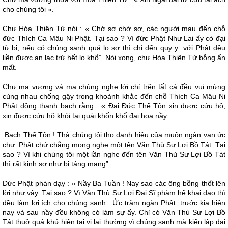
cho chúng tôi ».
Chư Hóa Thiên Tử nói : « Chớ sợ chớ sợ, các người mau đến chỗ
đức Thích Ca Mâu Ni Phật. Tại sao ? Vì đức Phật Như Lai ấy có đại
từ bi, nếu có chúng sanh quá lo sợ thì chỉ đến quy y với Phật đều
liền được an lạc trừ hết lo khổ”. Nói xong, chư Hóa Thiên Tử bỗng ẩn
mất.
Chư ma vương và ma chúng nghe lời chỉ trên tất cả đều vui mừng
cùng nhau chống gậy trong khoảnh khắc đến chỗ Thích Ca Mâu Ni
Phật đồng thanh bạch rằng : « Ðại Ðức Thế Tôn xin được cứu hộ,
xin được cứu hộ khỏi tai quái khốn khổ đại họa nầy.
Bạch Thế Tôn ! Thà chúng tôi thọ danh hiệu của muôn ngàn vạn ức
chư Phật chứ chẳng mong nghe một tên Văn Thù Sư Lợi Bồ Tát. Tại
sao ? Vì khi chúng tôi một lần nghe đến tên Văn Thù Sư Lợi Bồ Tát
thì rất kinh sợ như bị táng mạng”.
Ðức Phật phán dạy : « Nầy Ba Tuần ! Nay sao các ông bỗng thốt lên
lời như vậy. Tại sao ? Vì Văn Thù Sư Lợi Ðại Sĩ phàm hể khai đạo thì
đều làm lợi ích cho chúng sanh . Ức trăm ngàn Phật trước kia hiện
nay và sau nầy đều không có làm sự ấy. Chỉ có Văn Thù Sư Lợi Bồ
Tát thuở quá khứ hiện tại vị lai thường vì chúng sanh mà kiến lập đại