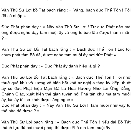
Văn Thù Sư Lợi bồ Tát bạch rằng : « Vâng, bạch đức Thế Tôn ! Tôi
đã có nhập ».
Ðức Phật phán dạy : « Nầy Văn Thù Sư Lợi ! Từ đức Phật nào mà
ông được nghe dạy tam muội ấy và ông tu bao lâu được thành mãn
? »
Văn Thù Sư Lợi Bồ Tát bạch rằng : « Bạch đức Thế Tôn ! Lúc tôi
chưa phát tâm Bồ đề, được nghe tam muội ấy nơi đức Phật ».
Ðức Phật phán dạy : « Ðức Phật ấy danh hiệu là gì ? ».
Văn Thù Sư Lợi Bồ Tát bạch rằng : « Bạch đức Thế Tôn ! Tôi nhớ
thuở quá khứ vô lượng vô biên bất khả tư nghị a tăng kỳ kiếp, thuở
ấy có đức Phật hiệu Mạn Ðà La Hoa Hương Như Lai Ứng Ðẳng
Chánh Giác, xuất hiện thế gian tuyên nói Phá tán chư ma tam muội
ấy, lúc ấy tôi sơ khởi được lắng nghe ».
Ðức Phật phán dạy : « Nầy Văn Thù Sư Lợi ! Tam muội như vậy tu
thế nào để được ? ».
Văn Thù Sư Lợi bạch rằng : « Bạch đức Thế Tôn ! Nếu đại Bồ Tát
thành tựu đủ hai mươi pháp thì được Phá ma tam muội ấy.