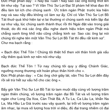
Ðức Phật phán dạy : « Nầy Ba Tuần ! Nay sao các ông bỗng thốt lên
lời như vậy. Tại sao ? Vì Văn Thù Sư Lợi Ðại Sĩ phàm hể khai đạo thì
đều làm lợi ích cho chúng sanh . Ức trăm ngàn Phật trước kia hiện
nay và sau nầy đều không có làm sự ấy. Chỉ có Văn Thù Sư Lợi Bồ
Tát thuở quá khứ hiện tại vị lai thường vì chúng sanh mà kiến lập đại
sự như vậy, lúc chúng sanh thành thục rồi thì Ngài đặt vào trong giải
thoát, do đó mà các ông dầu nghe danh hiệu trăm ngàn Phật mà
chẳng sanh lòng khổ não cũng chẳng kinh sợ. Sao các ông lại nói
chúng tôi nghe tên một Văn Thù Sư Lợi Bồ Tát thì đều rất kinh sợ”.
Chư ma bạch rằng :
« Bạch đức Thế Tôn ! Chúng tôi thiệt hổ thẹn với thân hình già xấu
nầy thêm quá kinh sợ nên nói như vậy.
Bạch đức Thế Tôn ! Từ nay chúng tôi quy y đấng Chánh Giác,
ngưỡng mong thương xót hoàn phục thân hình cho ».
Ðức Phật phán dạy : « Các ông chờ giây lát, văn Thù Sư Lợi đến đây
rồi sẽ trừ hết sự xấu hổ cho các ông ».
Bấy giờ Văn Thù Sư Lợi Bồ Tát từ tam muội dậy cùng vô lượng trăm
ngàn thiên chúng, vô lượng trăm ngàn đại Bồ Tát và vô lượng trăm
ngàn chư Long Dạ Xoa, Càn Thát Bà, A Tu La, Ca Lâu La, khẩn Na
La, Ma Hầu La Già trước sau vây quanh, lại trổi vô lượng trăm ngàn
âm nhạc, lại mưa vô lượng hoa trời vi diệu, đủ đại trang nhiêm có đại