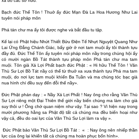
xả bỏ các sở hữu.
Bạch đức Thế Tôn ! Thuở ấy đức Mạn Ðà La Hoa Hương Như Lai
tuyên nói pháp môn
Phá tán chư ma ấy tôi được nghe và bắt đầu tu tập.
Kế lại có Phật hiệu Nhứt Thiết Bửu Ðiện Tế Nhựt Nguyệt Quang Như
Lai Ứng Ðẳng Chánh Giác, bấy giờ ở nơi tam muội ấy tôi thành tựu
đầy đủ. Ðức Thế Tôn ấy tuyên nói pháp môn nầy trong chúng hội ấy
có mười ngàn Bồ Tát thành tựu pháp môn Phá tán chư ma tam
muội. Tôn giả Xá Lợi Phất bạch đức Phật : « Hi hữu Thế Tôn ! Văn
Thù Sư Lợi Bồ Tát nầy có thể từ thuở xa xưa thành tựu Phá ma tam
muội, do nơi lực tam muội khìến Ba Tuần và ma chúng tóc bạc già
nua hình chí đều suy đến đỗi thế nầy».
Ðức Phật phán dạy : « Nầy Xá Lợi Phất ! Nay ông cho rằng Văn Thù
Sư Lợi riêng một Ðại Thiên thế giới nầy biến chúng ma làm cho già
suy thôi ư ! Ông chớ quan niệm như vậy. Tại sao ? Vì hiện nay trong
mười phương hằng sa Phật độ tất cả chúng ma đều biến hoại như
vậy cả, đều do oai lực của Văn Thù Sư Lợi làm ra vậy ».
Ðức Phật bảo Văn Thù Sư Lợi Bồ Tát : « : Nay ông nên nhiếp thần
lực của ông lại khiến tất cả chúng ma hoàn phục bổn hình».