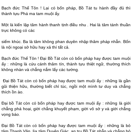
Bạch đức Thế Tôn ! Lại có bốn pháp, Bồ Tát tu hành đầy đủ thì
thành tựu Phá ma tam muội ấy.
Một là kiến lập tâm hành thanh tịnh điều nhu . Hai là tâm tánh thuần
trực không có các
siểm khúc. Ba là tâm không phan duyên nhập thâm pháp nhẫn. Bốn
là nội ngoại sở hữu hay xả thí tất cả.
Bạch đức Thế Tôn ! Ðại Bồ Tát còn có bốn pháp hay được tam muội
ấy : những là cứu cánh thâm tín, thành tựu thiệt ngữ, thường thích
không nhàn và chẳng nắm lấy các tướng.
Ðại Bồ Tát còn có bốn pháp hay được tam muội ấy : những là gần
gũi thiện hữu, thường biết chỉ túc, ngồi một mình tư duy và chẳng
thích ồn ào.
Ðại bồ Tát còn có bốn pháp hay được tam muội ấy : những là giới
chẳng phá hoại, giới chẳng khuyết phạm, giới vô sở y và giới chẳng
vọng báo.
Ðại Bồ Tát còn có bốn pháp hay được tam muội ấy : những là bỏ
tâm Thanh Văn, lìa tâm Duyên Giác, an trụ Bồ Tát nhẫn và chẳng bỏ