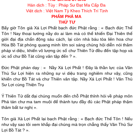
Hán dịch : Tùy : Pháp Sư Ðạt Ma Cấp Ða
Việt dịch : Việt Nam Tỳ Kheo Thích Trí Tịnh
PHẨM PHÁ MA
THỨ TƯ
Bấy giờ Tôn giả Xá Lợi Phất bạch đức Phật rằng : « Bạch đức Thế
Tôn ! Nay thoại tướng nầy do ai làm mà có thể khiến Ðại Thiên thế
giới đại địa chấn động sáu cách, lại còn nhà báu tòa liên hoa chư
Hóa Bồ Tát phóng quang minh lớn soi sáng chúng hội diễn nói thâm
pháp vi diệu, khiến vô lượng ức số chư Thiên Tử đều đến tập họp và
ức số chư Bồ Tát cũng vân tập đến ? ».
Ðức Phật phán dạy : « Nầy Xá Lợi Phất ! Ðây là thần lực của Văn
Thù Sư Lợi hiện ra những sự vi diệu trang nghiêm như vậy, cũng
khiến chư Bồ Tát và chư Thiên vân tập. Nầy Xá Lợi Phất ! Văn Thù
Sư Lợi cùng Thiện Trụ
Ý Thiên Tử dắt đại chúng muốn đến chỗ Phật thỉnh hỏi về pháp môn
Phá tán chư ma tam muội để thành tựu đầy đủ các Phật pháp thậm
thâm bất tư nghị ».
Tôn giả Xá Lợi Phất lại bạch Phật rằng : « Bạch đức Thế Tôn ! Nếu
như vậy sao tôi xem khắp đại chúng mà trọn chẳng thấy Văn Thù Sư
Lợi Bồ Tát ? ».