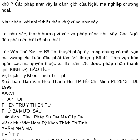
khứ ? Các pháp như vậy là cảnh giới của Ngài, ma nghiệp chướng
ngại.
Như nhãn, với nhĩ tỉ thiệt thân và ý cũng như vậy.
Lại như sắc, thanh hương vị xúc và pháp cũng như vậy. Các Ngài
đều phải nên biết rõ như thiệt.
Lúc Văn Thù Sư Lợi Bồ Tát thuyết pháp ấy trong chúng có một vạn
ma vương Ba Tuần đều phát tâm Vô thượng Bồ đề. Tám vạn bốn
ngàn các ma quyến thuộc xa lìa trần cấu được pháp nhãn thanh
tịnh.KINH ÐẠI BẢO TÍCH
Việt dịch: Tỳ Kheo Thích Trí Tịnh
Xuất bản: Ban Văn Hóa Thành Hội TP. Hồ Chí Minh PL 2543 - DL
1999
XXXVI
PHÁP HỘI
THIỆN TRỤ Ý THIÊN TỬ
THỨ BA MƯƠI SÁU
Hán dịch : Tùy : Pháp Sư Ðạt Ma Cấp Ða
Việt dịch : Việt Nam Tỳ Kheo Thích Trí Tịnh
PHẨM PHÁ MA
THỨ TƯ