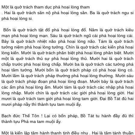
Một là quở trách tham dục phá hoại lòng tham
. Hai là quở trách sân nộ phá hoại lòng sân. Ba là quở trách ngu si
phá hoại lòng si.
Bốn là quở trách tật đố phá hoại lòng đố. Năm là quở trách kiêu
mạn phá hoại lòng mạn. Sáu là quở trách ngũ cái phá hoại lòng cái.
Bảy là quở trách nhiệt não phá hoại lòng não. Tám là quở trách
tưởng niệm phá hoại lòng tưởng. Chín là quở trách các kiến phá hoại
lòng kiến. Mười là quở trách phân biệt phá hoại lòng phân biệt. Mười
một là quở trách thủ sự phá hoại lòng thủ. Mười hai là quở trách
chấp trước phá hoại lòng chấp. Mười ba là quở trách các tướng phá
hoại tâm tướng. Mười bốn là quở trách pháp có phá hoại lòng có.
Mười lăm là quở trách pháp thường phá hoại lòng thường. Mười sáu
là quở trách pháp đoạn phá hoại lòng đoạn. Mười bảy là quở trách
các ấm phá hoại lòng ấm. Mười tám là quở trách các nhập phá hoại
lòng nhập. Mười chín là quở trách các giới phá hoại lòng giới. Hai
mươi là quở trách tam giới phá hoại lòng tam giới. Ðại Bồ Tát đủ hai
mươi pháp nầy thì thành tựu tam muội ấy.
Bạch đức Thế Tôn ! Lại có bốn pháp, Bồ Tát tu hành đầy đủ thì
thành tựu Phá ma tam muội ấy.
Một là kiến lập tâm hành thanh tịnh điều nhu . Hai là tâm tánh thuần