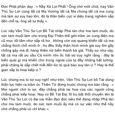
Ðức Phật phán dạy : « Nầy Xá Lợi Phất ! Ông chờ một chút, nay Văn
Thù Sư Lợi cùng tất cả Ma Vương tất cả Ma chúng tất cả ma cung
mà làm sự suy hao lớn, đó là thần biến cực vi diệu trang nghiêm sắp
đến chỗ ta, ông sẽ tự thấy ».
Lúc nầy Văn Thù Sư Lợi Bồ Tát nhập Phá tán chư ma tam muội, do
sức tam muội làm cho trong Ðại Thiên thế giới trăm ức cung điện ma
cũ mục tối tăm như sắp rã hư , không còn oai quang khiến tất cả ma
chẳng thích chỗ mình ở , họ đều thấy thân hình mình già suy ốm gầy
chống gậy mà đi, hàng thiên nữ biến thành bà già. Thấy sự như vậy,
tất cả ma rất ưu sầu Cả mình rởn ốc hãi sợ suy nghĩ rằng : đây là
biến quái gì mà khiến cho trong ngoài của ta đầy những bất tường,
phải chăng là sắp chết mất đến lúc bị quả báo suy tán ư ? Hay là thế
gian sắp bị hoại kiếp ư ?
Lúc chúng ma lo sợ suy nghĩ như trên, Văn Thù Sư Lợi bồ Tát dùng
thần lực hiện ra trăm ức Thiên Tử đứng trước chúng ma bảo rằng : «
Mọi người chớ lo sợ, đây chẳng phải tai họa của các người cũng
chẳng phải kiếp hoại. Nay có Bồ Tát Ðại Sĩ trụ bất thối chuyển tên là
Văn Thù Sư Lợi có đại oai thần đạo đức siêu thế đang nhập Phá tán
chư ma tam muội, do sức tam muội ấy mà có sự việc như thế nầy
chớ chẳng phải có chi khác ».