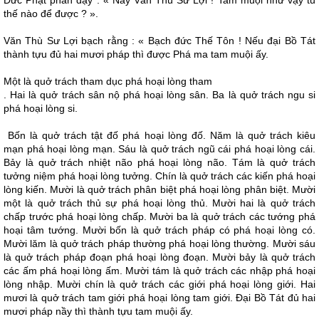
Ðức Phật phán dạy : « Nầy Văn Thù Sư Lợi ! Tam muội như vậy tu
thế nào để được ? ».
Văn Thù Sư Lợi bạch rằng : « Bạch đức Thế Tôn ! Nếu đại Bồ Tát
thành tựu đủ hai mươi pháp thì được Phá ma tam muội ấy.
Một là quở trách tham dục phá hoại lòng tham
. Hai là quở trách sân nộ phá hoại lòng sân. Ba là quở trách ngu si
phá hoại lòng si.
Bốn là quở trách tật đố phá hoại lòng đố. Năm là quở trách kiêu
mạn phá hoại lòng mạn. Sáu là quở trách ngũ cái phá hoại lòng cái.
Bảy là quở trách nhiệt não phá hoại lòng não. Tám là quở trách
tưởng niệm phá hoại lòng tưởng. Chín là quở trách các kiến phá hoại
lòng kiến. Mười là quở trách phân biệt phá hoại lòng phân biệt. Mười
một là quở trách thủ sự phá hoại lòng thủ. Mười hai là quở trách
chấp trước phá hoại lòng chấp. Mười ba là quở trách các tướng phá
hoại tâm tướng. Mười bốn là quở trách pháp có phá hoại lòng có.
Mười lăm là quở trách pháp thường phá hoại lòng thường. Mười sáu
là quở trách pháp đoạn phá hoại lòng đoạn. Mười bảy là quở trách
các ấm phá hoại lòng ấm. Mười tám là quở trách các nhập phá hoại
lòng nhập. Mười chín là quở trách các giới phá hoại lòng giới. Hai
mươi là quở trách tam giới phá hoại lòng tam giới. Ðại Bồ Tát đủ hai
mươi pháp nầy thì thành tựu tam muội ấy.