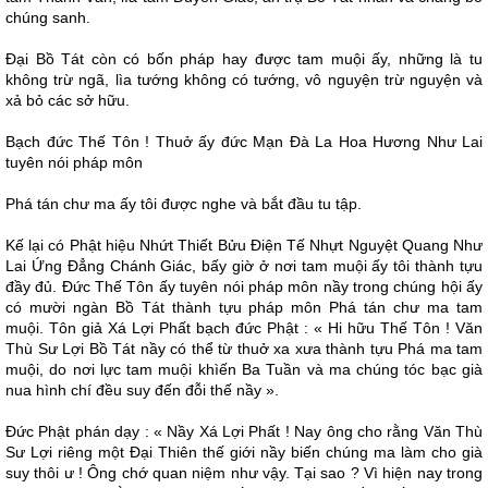
chúng sanh.
Ðại Bồ Tát còn có bốn pháp hay được tam muội ấy, những là tu
không trừ ngã, lìa tướng không có tướng, vô nguyện trừ nguyện và
xả bỏ các sở hữu.
Bạch đức Thế Tôn ! Thuở ấy đức Mạn Ðà La Hoa Hương Như Lai
tuyên nói pháp môn
Phá tán chư ma ấy tôi được nghe và bắt đầu tu tập.
Kế lại có Phật hiệu Nhứt Thiết Bửu Ðiện Tế Nhựt Nguyệt Quang Như
Lai Ứng Ðẳng Chánh Giác, bấy giờ ở nơi tam muội ấy tôi thành tựu
đầy đủ. Ðức Thế Tôn ấy tuyên nói pháp môn nầy trong chúng hội ấy
có mười ngàn Bồ Tát thành tựu pháp môn Phá tán chư ma tam
muội. Tôn giả Xá Lợi Phất bạch đức Phật : « Hi hữu Thế Tôn ! Văn
Thù Sư Lợi Bồ Tát nầy có thể từ thuở xa xưa thành tựu Phá ma tam
muội, do nơi lực tam muội khìến Ba Tuần và ma chúng tóc bạc già
nua hình chí đều suy đến đỗi thế nầy ».
Ðức Phật phán dạy : « Nầy Xá Lợi Phất ! Nay ông cho rằng Văn Thù
Sư Lợi riêng một Ðại Thiên thế giới nầy biến chúng ma làm cho già
suy thôi ư ! Ông chớ quan niệm như vậy. Tại sao ? Vì hiện nay trong