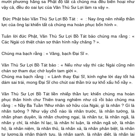
mười phương hằng sa Phật độ tất cả chúng ma đều biến hoại như
vậy cả, đều do oai lực của Văn Thù Sư Lợi làm ra vậy ».
Ðức Phật bảo Văn Thù Sư Lợi Bồ Tát : « : Nay ông nên nhiếp thần
lực của ông lại khiến tất cả chúng ma hoàn phục bổn hình ».
Tuân lời đức Phật, Văn Thù Sư Lợi Bồ Tát bảo chúng ma rằng : «
Các Ngài có thiệt chán sợ thân hình nầy chăng ? ».
Chúng ma bạch rằng : « Vâng, bạch Ðại Sĩ ».
Văn Thù Sư Lợi Bồ Tát bảo : « Nếu như vậy thì các Ngài cũng nên
chán sợ tham dục chớ luyến tam giới ».
Chúng ma bạch rằng : « Lành thay Ðại Sĩ, kính nghe lời dạy tốt há
dám sai trái, mong Ðại Sĩ cho chút oai thần trừ sự khổ xấu hổ nầy ».
Văn Thù Sư Lợi Bồ Tát liền nhiếp thần lực khiến chúng ma hoàn
phục thân hình chư Thiên trang nghiêm như cũ rồi bảo chúng ma
rằng : « Nầy Ba Tuần !Như nhãn sở hữu của Ngài, gì là nhãn ? Gì là
nhãn tưởng ? Như vậy chỗ nào là nhãn trước, là nhãn tướng, là
nhãn phan duyên, là nhãn chướng ngại, là nhãn tư, là nhãn ngã, là
nhãn y chỉ, là nhãn hỉ lạc, là nhãn hí luận, là nhãn ngã sở, là nhãn
hộ, là nhãn niệm, là nhãn thủ, là nhãn xả, là nhãn phân biệt, là nhãn
tư lương,là nhãn thành tựu, là nhãn sanh, là nhãn diệt, là nhãn lai