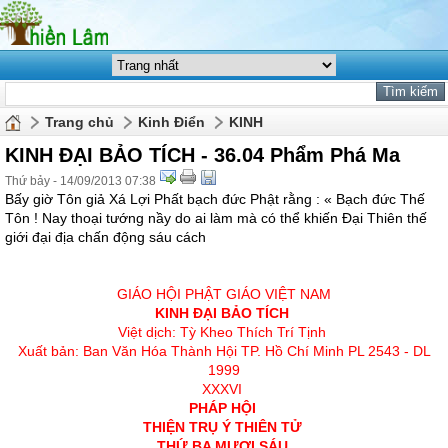
Trang chủ
Kinh Điển
KINH
KINH ĐẠI BẢO TÍCH - 36.04 Phẩm Phá Ma
Thứ bảy - 14/09/2013 07:38
Bấy giờ Tôn giả Xá Lợi Phất bạch đức Phật rằng : « Bạch đức Thế
Tôn ! Nay thoại tướng nầy do ai làm mà có thể khiến Ðại Thiên thế
giới đại địa chấn động sáu cách
GIÁO HỘI PHẬT GIÁO VIỆT NAM
KINH ÐẠI BẢO TÍCH
Việt dịch: Tỳ Kheo Thích Trí Tịnh
Xuất bản: Ban Văn Hóa Thành Hội TP. Hồ Chí Minh PL 2543 - DL
1999
XXXVI
PHÁP HỘI
THIỆN TRỤ Ý THIÊN TỬ
THỨ BA MƯƠI SÁU