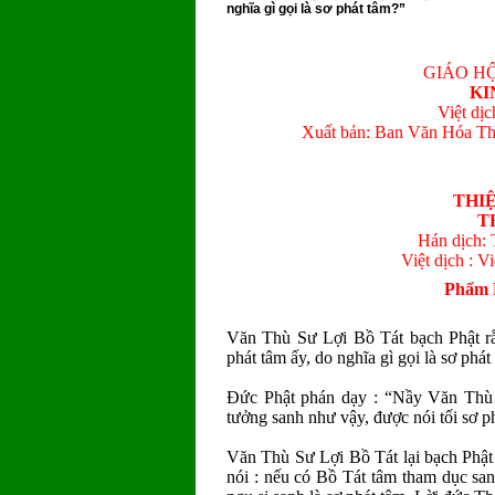
nghĩa gì gọi là sơ phát tâm?”
GIÁO HỘ
KI
Việt dị
Xuất bản: Ban Văn Hóa Th
THI
T
Hán dịch:
Việt dịch : 
Phẩm
Văn Thù Sư Lợi Bồ Tát bạch Phật rằ
phát tâm ấy, do nghĩa gì gọi là sơ phát
Ðức Phật phán dạy : “Nầy Văn Thù 
tưởng sanh như vậy, được nói tối sơ p
Văn Thù Sư Lợi Bồ Tát lại bạch Phật
nói : nếu có Bồ Tát tâm tham dục sanh