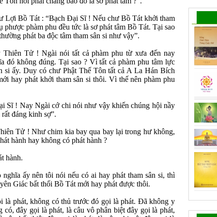
hế Tôn nói phải chăng bảo đó là sơ phát tâm ?”.
 Lợi Bồ Tát : “Bạch Ðại Sĩ ! Nếu chư Bồ Tát khởi tham
ả cụ phược phàm phu đều tức là sơ phát tâm Bồ Tát. Tại sao
thường phát ba độc tâm tham sân si như vậy”.
 Thiên Tử ! Ngài nói tất cả phàm phu từ xưa đến nay
ĩa đó không đúng. Tại sao ? Vì tất cả phàm phu tâm lực
n si ấy. Duy có chư Phật Thế Tôn tất cả A La Hán Bích
mới hay phát khởi tham sân si thôi. Vì thế nên phàm phu
i Sĩ ! Nay Ngài cớ chi nói như vậy khiến chúng hội nầy
 rất đáng kinh sợ”.
hiên Tử ! Như chim kia bay qua bay lại trong hư không,
phát hành hay không có phát hành ?
át hành.
hĩa ấy nên tôi nói nếu có ai hay phát tham sân si, thì
n Giác bất thối Bồ Tát mới hay phát được thôi.
là phát, không có thủ trước đó gọi là phát. Ðã không y
 có, đây gọi là phát, là câu vô phân biệt đây gọi là phát,