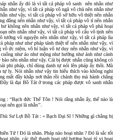
áp nhẫn ấy đó là vì tất cả pháp vô sanh nên nhẫn như
 nhẫn như vậy, vì tất cả pháp vô ngã vô chủ nên nhẫn như
nhẫn như vậy, vì tất cả pháp vô sở hữu vô thiệt nên nhẫn
ng đẳng nên nhẫn như vậy, vì tất cả pháp vô tỉ nên nhẫn
 hư không nên nhẫn như vậy, vì tất cả pháp vô phá hoại
oạn nên nhẫn như vậy, vì tất cả pháp vô cấu vô tịnh nên
ô tướng vô nguyện nên nhẫn như vậy, vì tất cả pháp lìa
cả pháp như như pháp tánh thiệt tế nên nhẫn như vậy, vì
g vô ức niệm, vô hí luận vô tư duy nên nhẫn như vậy, vì
hư cuống như ảo như mộng như hưởng như ảnh như cảnh
y bào nên nhẫn như vậy. Cái bị được nhẫn cũng không có
ải phi pháp, chỉ dùng danh tự nói lên pháp ấy thôi. Mà
 tự ly. Nói nhẫn như vậy tin hiểu thích vào không nghi
g mất đầy khắp nơi thân rồi chánh thọ mà hành chẳng
Ðây là đại Bồ Tát ở trong các pháp được vô sanh nhẫn
.
g : “Bạch đức Thế Tôn ! Nói rằng nhẫn ấy, thế nào là
oại nên gọi là nhẫn’’.
hù Sư Lợi Bồ Tát : « Bạch Ðại Sĩ ! Những gì chẳng bị
iên Tử ! Ðó là nhãn. Pháp nào hoại nhãn ? Ðó là sắc tốt
oại nhãn, các thứ thanh hoại nhĩ hương hoại tỷ vị hoại