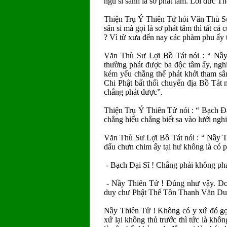
ngu si sanh là sơ phát tâm. Lời đức T
Thiện Trụ Ý Thiên Tử hỏi Văn Thù Sư
sân si mà gọi là sơ phát tâm thì tất c
? Vì từ xưa đến nay các phàm phu ấy 
Văn Thù Sư Lợi Bồ Tát nói : “ Nầy
thường phát được ba độc tâm ấy, ngh
kém yếu chẳng thể phát khởi tham sâ
Chi Phật bất thối chuyển địa Bồ Tát 
chẳng phát được”.
Thiện Trụ Ý Thiên Tử nói : “ Bạch Ðạ
chẳng hiểu chẳng biết sa vào lưới nghi
Văn Thù Sư Lợi Bồ Tát nói : “ Nầy T
dấu chưn chim ấy tại hư không là có 
- Bạch Ðại Sĩ ! Chẳng phải không ph
- Nầy Thiên Tử ! Ðúng như vậy. Do ng
duy chư Phật Thế Tôn Thanh Văn Duyê
Nầy Thiên Tử ! Không có y xứ đó gọi 
xứ lại không thủ trước thì tức là không