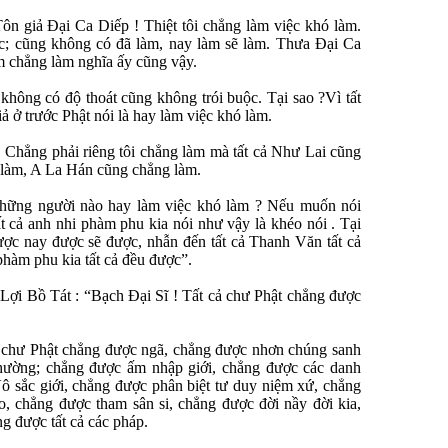
n giả Ðại Ca Diếp ! Thiệt tôi chẳng làm việc khó làm.
tác; cũng không có đã làm, nay làm sẽ làm. Thưa Ðại Ca
àm chẳng làm nghĩa ấy cũng vậy.
không có độ thoát cũng không trói buộc. Tại sao ?Vì tất
ả ở trước Phật nói là hay làm việc khó làm.
. Chẳng phải riêng tôi chẳng làm mà tất cả Như Lai cũng
 làm, A La Hán cũng chẳng làm.
những người nào hay làm việc khó làm ? Nếu muốn nói
t cả anh nhi phàm phu kia nói như vậy là khéo nói . Tại
ợc nay được sẽ được, nhẫn đến tất cả Thanh Văn tất cả
phàm phu kia tất cả đều được”.
Lợi Bồ Tát : “Bạch Ðại Sĩ ! Tất cả chư Phật chẳng được
 chư Phật chẳng được ngã, chẳng được nhơn chúng sanh
hường; chẳng được ấm nhập giới, chẳng được các danh
Vô sắc giới, chẳng được phân biệt tư duy niệm xứ, chẳng
, chẳng được tham sân si, chẳng được đời nầy đời kia,
g được tất cả các pháp.