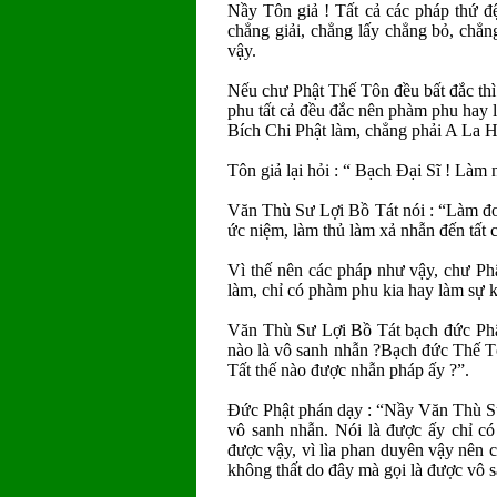
Nầy Tôn giả ! Tất cả các pháp thứ đ
chẳng giải, chẳng lấy chẳng bỏ, chẳn
vậy.
Nếu chư Phật Thế Tôn đều bất đắc thì
phu tất cả đều đắc nên phàm phu hay 
Bích Chi Phật làm, chẳng phải A La 
Tôn giả lại hỏi : “ Bạch Ðại Sĩ ! Làm
Văn Thù Sư Lợi Bồ Tát nói : “Làm đoạ
ức niệm, làm thủ làm xả nhẫn đến tất c
Vì thế nên các pháp như vậy, chư Ph
làm, chỉ có phàm phu kia hay làm sự 
Văn Thù Sư Lợi Bồ Tát bạch đức Phật
nào là vô sanh nhẫn ?Bạch đức Thế Tô
Tất thế nào được nhẫn pháp ấy ?”.
Ðức Phật phán dạy : “Nầy Văn Thù Sư
vô sanh nhẫn. Nói là được ấy chỉ có
được vậy, vì lìa phan duyên vậy nên
không thất do đây mà gọi là được vô 