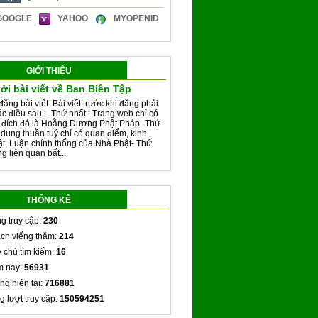
GOOGLE
YAHOO
MYOPENID
GIỚI THIỆU
ởi bài viết về Ban Biên Tập
đăng bài viết :Bài viết trước khi đăng phải
ác điều sau :- Thứ nhất : Trang web chỉ có
 đích đó là Hoằng Dương Phật Pháp- Thứ
i dung thuần tuý chỉ có quan điểm, kinh
ật, Luận chính thống của Nhà Phật- Thứ
g liên quan bất...
THỐNG KÊ
g truy cập:
230
ch viếng thăm:
214
 chủ tìm kiếm:
16
 nay:
56931
ng hiện tại:
716881
g lượt truy cập:
150594251