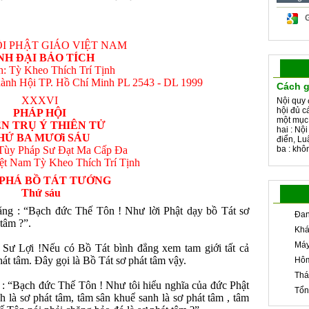
I PHẬT GIÁO VIỆT NAM
NH ÐẠI BẢO TÍCH
ch: Tỳ Kheo Thích Trí Tịnh
ành Hội TP. Hồ Chí Minh PL 2543 - DL 1999
Cách g
XXXVI
Nội quy 
hội đủ c
PHÁP HỘI
một mục
ỆN TRỤ Ý THIÊN TỬ
hai : Nộ
HỨ BA MƯƠi SÁU
điển, Lu
 Tùy Pháp Sư Ðạt Ma Cấp Ða
ba : khôn
Việt Nam Tỳ Kheo Thích Trí Tịnh
 PHÁ BỒ TÁT TƯỚNG
Thứ sáu
ng : “Bạch đức Thế Tôn ! Như lời Phật dạy bồ Tát sơ
Đan
 tâm ?”.
Khá
Máy
Sư Lợi !Nếu có Bồ Tát bình đẳng xem tam giới tất cả
hát tâm. Ðây gọi là Bồ Tát sơ phát tâm vậy.
Hôm
Thá
 : “Bạch đức Thế Tôn ! Như tôi hiểu nghĩa của đức Phật
Tổn
 là sơ phát tâm, tâm sân khuể sanh là sơ phát tâm , tâm