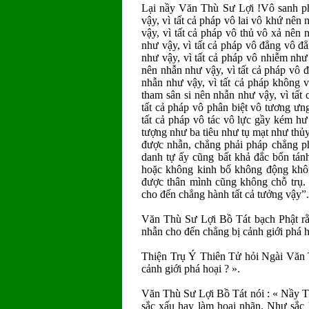
Lại nầy Văn Thù Sư Lợi !Vô sanh ph
vậy, vì tất cả pháp vô lai vô khứ nên
vậy, vì tất cả pháp vô thủ vô xả nên 
như vậy, vì tất cả pháp vô đẳng vô đẳ
như vậy, vì tất cả pháp vô nhiễm như
nên nhẫn như vậy, vì tất cả pháp vô đ
nhẫn như vậy, vì tất cả pháp không v
tham sân si nên nhẫn như vậy, vì tất 
tất cả pháp vô phân biệt vô tương ưn
tất cả pháp vô tác vô lực gầy kém 
tượng như ba tiêu như tụ mạt như thủ
được nhẫn, chẳng phải pháp chẳng ph
danh tự ấy cũng bất khả đắc bổn tánh
hoặc không kinh bố không động khôn
được thân mình cũng không chỗ trụ. 
cho đến chẳng hành tất cả tưởng vậy”
Văn Thù Sư Lợi Bồ Tát bạch Phật rằn
nhẫn cho đến chẳng bị cảnh giới phá h
Thiện Trụ Ý Thiên Tử hỏi Ngài Văn T
cảnh giới phá hoại ? ».
Văn Thù Sư Lợi Bồ Tát nói : « Nầy Th
sắc xấu hay làm hoại nhãn. Như sắc h