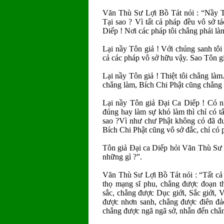
Văn Thù Sư Lợi Bồ Tát nói : “Nầy Tô
Tại sao ? Vì tất cả pháp đều vô sở 
Diếp ! Nơi các pháp tôi chẳng phải l
Lại nầy Tôn giả ! Với chúng sanh tôi 
cả các pháp vô sở hữu vậy. Sao Tôn gi
Lại nầy Tôn giả ! Thiệt tôi chẳng làm
chẳng làm, Bích Chi Phật cũng chẳng
Lại nầy Tôn giả Ðại Ca Diếp ! Có 
đúng hay làm sự khó làm thì chỉ có tấ
sao ?Vì như chư Phật không có đã đư
Bích Chi Phật cũng vô sở đắc, chỉ có 
Tôn giả Ðại ca Diếp hỏi Văn Thù Sư 
những gì ?”.
Văn Thù Sư Lợi Bồ Tát nói : “Tất cả
thọ mạng sĩ phu, chẳng được đoạn t
sắc, chẳng được Dục giới, Sắc giới, 
được nhơn sanh, chẳng được điên đảo
chẳng được ngã ngã sở, nhẫn đến chẳn