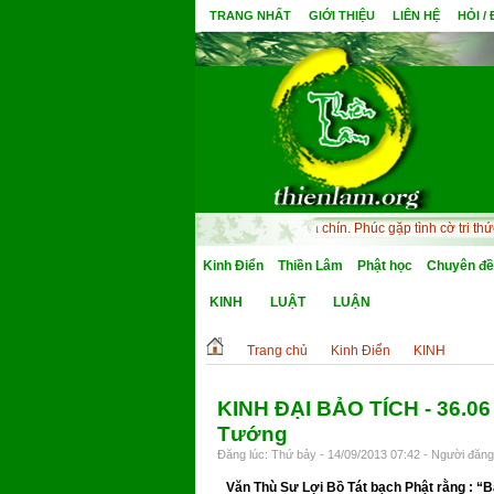
TRANG NHẤT
GIỚI THIỆU
LIÊN HỆ
HỎI /
 mong thân cận minh sư, quả Bồ Đề một đêm mà chín. Phúc gặp tình cờ tri thức,
Kinh Điển
Thiền Lâm
Phật học
Chuyên đề
KINH
LUẬT
LUẬN
Trang chủ
Kinh Điển
KINH
KINH ĐẠI BẢO TÍCH - 36.06
Tướng
Đăng lúc: Thứ bảy - 14/09/2013 07:42 - Người đăng 
Văn Thù Sư Lợi Bồ Tát bạch Phật rằng : “B