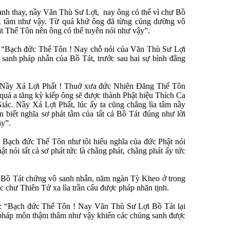
ành thay, nầy Văn Thù Sư Lợi, nay ông có thể vì chư Bồ
t tâm như vậy. Từ quá khứ ông đã từng cúng dường vô
t Thế Tôn nên ông có thể tuyên nói như vậy”.
: “Bạch đức Thế Tôn ! Nay chỗ nói của Văn Thù Sư Lợi
 sanh pháp nhẫn của Bồ Tát, trước sau hai sự bình đẳng
 Nầy Xá Lợi Phất ! Thuở xưa đức Nhiên Ðăng Thế Tôn
i quá a tăng kỳ kiếp ông sẽ được thành Phật hiệu Thích Ca
. Nầy Xá Lợi Phất, lúc ấy ta cũng chẳng lìa tâm nầy
biết nghĩa sơ phát tâm của tất cả Bồ Tát đúng như lời
ậy”.
 Bạch đức Thế Tôn như tôi hiểu nghĩa của đức Phật nói
ật nói tất cả sơ phát tức là chẳng phát, chẳng phát ấy tức
n Bồ Tát chứng vô sanh nhẫn, năm ngàn Tỳ Kheo ở trong
 ức chư Thiên Tử xa lìa trần cấu được pháp nhãn tịnh.
 : “Bạch đức Thế Tôn ! Nay Văn Thù Sư Lợi Bồ Tát lại
 pháp môn thậm thâm như vậy khiến các chúng sanh được