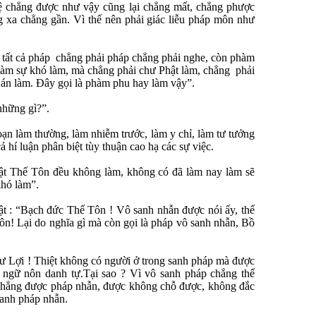
ệ chẳng được như vậy cũng lại chẳng mất, chẳng phược
g xa chẳng gần. Vì thế nên phải giác liễu pháp môn như
 tất cả pháp chẳng phải pháp chẳng phải nghe, còn phàm
làm sự khó làm, mà chẳng phải chư Phật làm, chẳng phải
Hán làm. Ðây gọi là phàm phu hay làm vậy”.
 những gì?”.
n làm thường, làm nhiễm trước, làm y chỉ, làm tư tưởng
ả hí luận phân biệt tùy thuận cao hạ các sự việc.
ật Thế Tôn đều không làm, không có đã làm nay làm sẽ
khó làm”.
 : “Bạch đức Thế Tôn ! Vô sanh nhẫn được nói ấy, thế
n! Lại do nghĩa gì mà còn gọi là pháp vô sanh nhẫn, Bồ
 Lợi ! Thiệt không có người ở trong sanh pháp mà được
 ngữ nôn danh tự.Tại sao ? Vì vô sanh pháp chẳng thể
 chẳng được pháp nhẫn, được không chỗ được, không đắc
sanh pháp nhẫn.