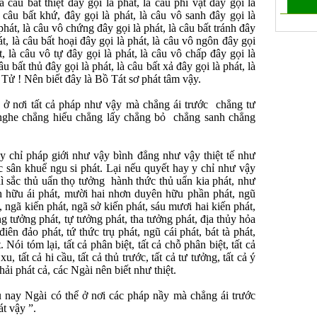
à câu bất thiệt đây gọi là phát, là câu phi vật đây gọi là
là câu bất khứ, đây gọi là phát, là câu vô sanh đây gọi là
hát, là câu vô chứng đây gọi là phát, là câu bất tránh đây
hát, là câu bất hoại đây gọi là phát, là câu vô ngôn đây gọi
t, là câu vô tự đây gọi là phát, là câu vô chấp đây gọi là
âu bất thủ đây gọi là phát, là câu bất xả đây gọi là phát, là
n Tử ! Nên biết đây là Bồ Tát sơ phát tâm vậy.
ở nơi tất cả pháp như vậy mà chẳng ái trước chẳng tư
nghe chẳng hiểu chẳng lấy chẳng bỏ chẳng sanh chẳng
 chỉ pháp giới như vậy bình đẳng như vậy thiệt tế như
 sân khuể ngu si phát. Lại nếu quyết hay y chỉ như vậy
 thì sắc thủ uẩn thọ tưởng hành thức thủ uẩn kia phát, như
nh hữu ái phát, mười hai nhơn duyên hữu phần phát, ngũ
, ngã kiến phát, ngã sở kiến phát, sáu mươi hai kiến phát,
g tưởng phát, tự tưởng phát, tha tưởng phát, địa thủy hỏa
ên đảo phát, tứ thức trụ phát, ngũ cái phát, bát tà phát,
Nói tóm lại, tất cả phân biệt, tất cả chỗ phân biệt, tất cả
u, tất cả hi cầu, tất cả thủ trước, tất cả tư tưởng, tất cả ý
ải phát cả, các Ngài nên biết như thiệt.
nay Ngài có thể ở nơi các pháp nầy mà chẳng ái trước
át vậy ”.