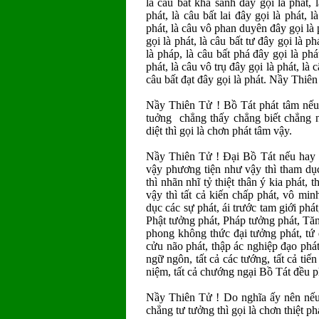
là câu bất khả sanh đây gọi là phát, l
phát, là câu bất lai đây gọi là phát, 
phát, là câu vô phan duyên đây gọi là p
gọi là phát, là câu bất tư đây gọi là p
là pháp, là câu bất phá đây gọi là phá
phát, là câu vô trụ đây gọi là phát, là c
câu bất đạt đây gọi là phát. Nầy Thiê
Nầy Thiên Tử ! Bồ Tát phát tâm nếu 
tuởng chẳng thấy chẳng biết chẳng 
diệt thì gọi là chơn phát tâm vậy.
Nầy Thiên Tử ! Ðại Bồ Tát nếu hay y
vậy phương tiện như vậy thì tham dục
thì nhãn nhĩ tỷ thiệt thân ý kia phát,
vậy thì tất cả kiến chấp phát, vô mi
dục các sự phát, ái trước tam giới phát
Phật tưởng phát, Pháp tưởng phát, Tăn
phong không thức đại tưởng phát, tứ đi
cửu não phát, thập ác nghiệp đạo phát. 
ngữ ngôn, tất cả các tướng, tất cả tiến x
niệm, tất cả chướng ngại Bồ Tát đều ph
Nầy Thiên Tử ! Do nghĩa ấy nên nếu 
chẳng tư tưởng thì gọi là chơn thiệt ph