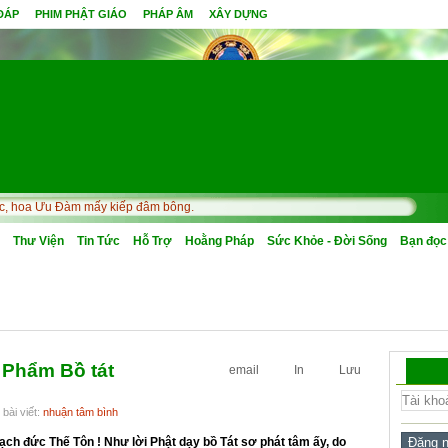
 ĐÁP
PHIM PHẬT GIÁO
PHÁP ÂM
XÂY DỰNG
 hoa Ưu Đàm mấy kiếp đâm bông.
Thư Viện
Tin Tức
Hỗ Trợ
Hoằng Pháp
Sức Khỏe - Đời Sống
Bạn đọc
 Phẩm Bồ tát
email
In
Lưu
bài viết:
nhuận tâm bình
ạch đức Thế Tôn ! Như lời Phật dạy bồ Tát sơ phát tâm ấy, do