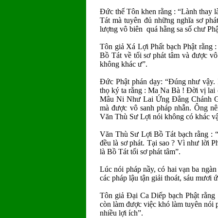
Ðức thế Tôn khen rằng : “Lành thay l
Tát mà tuyên đủ những nghĩa sơ phá
lượng vô biên quá hằng sa số chư Phậ
Tôn giả Xá Lợi Phất bạch Phật rằng 
Bồ Tát về tối sơ phát tâm và được vô
không khác ư”.
Ðức Phật phán dạy: “Ðúng như vậy.
thọ ký ta rằng : Ma Na Bà ! Ðời vị la
Mâu Ni Như Lai Ứng Ðẳng Chánh Giác
mà được vô sanh pháp nhẫn. Ông nên 
Văn Thù Sư Lợi nói không có khác v
Văn Thù Sư Lợi Bồ Tát bạch rằng : “
đều là sơ phát. Tại sao ? Vì như lời Ph
là Bồ Tát tối sơ phát tâm”.
Lúc nói pháp nầy, có hai vạn ba ngà
các pháp lậu tận giải thoát, sáu mươi
Tôn giả Ðại Ca Diếp bạch Phật rằng
còn làm được việc khó làm tuyên nói
nhiều lợi ích”.