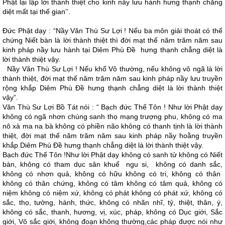
Phật lại lập lời thánh thiệt cho kinh nầy lưu hành hưng thạnh chẳng
diệt mất tại thế gian’’.
Ðức Phật dạy : “Nầy Văn Thù Sư Lợi ! Nếu ba môn giải thoát có thể
chứng Niết bàn là lời thành thiệt thì đời mạt thế năm trăm năm sau
kinh pháp nầy lưu hành tại Diêm Phù Ðề hưng thạnh chẳng diệt là
lời thành thiệt vậy.
Nầy Văn Thù Sư Lợi ! Nếu khổ Vô thường, nếu không vô ngã là lời
thành thiệt, đời mạt thế năm trăm năm sau kinh pháp nầy lưu truyền
rộng khắp Diêm Phù Ðề hưng thạnh chẳng diệt là lời thành thiệt
vậy”.
Văn Thù Sư Lợi Bồ Tát nói : “ Bạch đức Thế Tôn ! Như lời Phật dạy
không có ngã nhơn chúng sanh thọ mạng trượng phu, không có ma
nô xà ma na bà không có phiền não không có thanh tịnh là lời thành
thiệt, đời mạt thế năm trăm năm sau kinh pháp nầy hoằng truyền
khắp Diêm Phù Ðề hưng thạnh chẳng diệt là lời thành thiệt vậy.
Bạch đức Thế Tôn !Như lời Phật dạy không có sanh tử không có Niết
bàn, không có tham dục sân khuể ngu si, không có danh sắc,
không có nhơn quả, không có hữu không có tri, không có thân
không có thân chứng, không có tâm không có tâm quả, không có
niệm không có niệm xứ, không có phát không có phát xứ, không có
sắc, thọ, tưởng, hành, thức, không có nhãn nhĩ, tỷ, thiệt, thân, ý,
không có sắc, thanh, hương, vị, xúc, pháp, không có Dục giới, Sắc
giới, Vô sắc giới, không đoạn không thường,các pháp được nói như