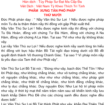
Hán dịch : Tùy Pháp Sư Ðạt Ma Cấp Ða
Việt Dịch : Việt Nam Tỳ Kheo Thích Trí Tịnh
PHẨM XƯNG TÁN PHÓ PHÁP
THỨ MƯỜI
Ðức Phật phán dạy : “ Nầy Văn thù Sư Lợi ! Nếu được nghe pháp
môn Tu đa la thậm thâm nầy thì đồng với gặp Phật xuất thế.
Nầy Văn Thù Sư Lợi ! Nếu được nghe kinh nầy thì đồng với chứng
Tu Ðà Hoàn, đồng với chứng Tư Ðà Hàm, đồng với chứng A Na
Hàm, đồng với chứng A La Hán. Tại sao ?Vì như như ấy không khác
vậy.
Lại nầy Văn Thù sư Lợi ! Nếu được nghe kinh nầy sanh lòng tin hiểu
thì đồng với bực hậu thân Bồ Tát ngồi đạo tràng dưới cội Bồ đề
quyết định thành Vô thương Chánh Giác. Tại sao ? Vì pháp môn nầy
là yếu đạo của Tam thế chư Phật vậy”.
Văn Thù Sư Lợi Bồ Tát nói ; “Ðúng như vậy, bạch đức Thế Tôn ! Như
lời Phật dạy, như không chẳng khác, như vô tướng chẳng khác, như
vô nguyện chẳng khác, như như như chẳng khác, như pháp giới
chẳng khác, như thiệt tế chẳng khác, như bình đẳng chẳng khác,
như ly dục chẳng khác. Duy nguyện Ðức Như Lai hộ trì pháp môn
như vậy, ở thời kỳ mạt thế năm trăm năm sau sẽ khiến kinh nầy lưu
hành khắp Diêm Phù Ðề cho các chúng sanh đều được nghe đều
được biết”.
Lúc Văn Thù Sư Lợi Bồ Tát thỉnh Phật như vậy, khắp Ðại Thiên Thế