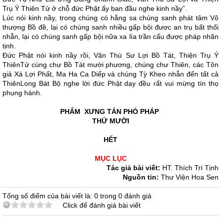
Trụ Ý Thiên Tử ở chỗ đức Phật ấy ban đầu nghe kinh nầy”.
Lúc nói kinh nầy, trong chúng có hằng sa chúng sanh phát tâm Vô
thượng Bồ đề, lại có chúng sanh nhiều gấp bội được an trụ bất thối
nhẫn, lại có chúng sanh gấp bội nữa xa lìa trần cấu được pháp nhãn
tịnh.
Ðức Phật nói kinh nầy rồi, Văn Thù Sư Lợi Bồ Tát, Thiện Trụ Ý
ThiênTử cùng chư Bồ Tát mười phương, chúng chư Thiên, các Tôn
giả Xá Lợi Phất, Ma Ha Ca Diếp và chúng Tỳ Kheo nhẫn đến tất cả
ThiênLong Bát Bộ nghe lời đức Phật dạy đều rất vui mừng tín thọ
phụng hành.
PHẨM XƯNG TÁN PHÓ PHÁP
THỨ MƯỜI
HẾT
MỤC LỤC
Tác giả bài viết:
HT. Thích Trí Tịnh
Nguồn tin:
Thư Viện Hoa Sen
Tổng số điểm của bài viết là: 0 trong 0 đánh giá
Click để đánh giá bài viết