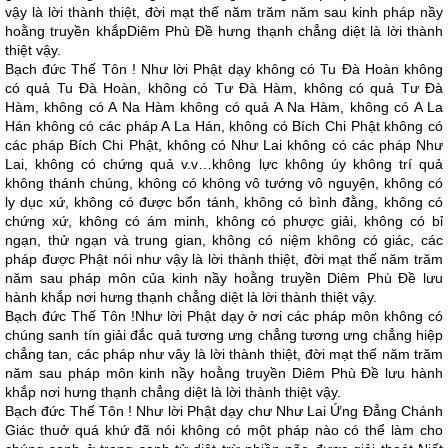
vậy là lời thành thiệt, đời mạt thế năm trăm năm sau kinh pháp nầy
hoằng truyền khắpDiêm Phù Ðề hưng thạnh chẳng diệt là lời thành
thiệt vậy.
Bạch đức Thế Tôn ! Như lời Phật dạy không có Tu Ðà Hoàn không
có quả Tu Ðà Hoàn, không có Tư Ðà Hàm, không có quả Tư Ðà
Hàm, không có A Na Hàm không có quả A Na Hàm, không có A La
Hán không có các pháp A La Hán, không có Bích Chi Phật không có
các pháp Bích Chi Phật, không có Như Lai không có các pháp Như
Lai, không có chứng quả v.v…không lực không úy không trí quả
không thánh chúng, không có không vô tướng vô nguyện, không có
ly dục xứ, không có được bổn tánh, không có bình đằng, không có
chứng xứ, không có ám minh, không có phược giải, không có bỉ
ngạn, thử ngạn và trung gian, không có niệm không có giác, các
pháp được Phật nói như vậy là lời thành thiệt, đời mạt thế năm trăm
năm sau pháp môn của kinh nầy hoằng truyền Diêm Phù Ðề lưu
hành khắp nơi hưng thạnh chẳng diệt là lời thành thiệt vậy.
Bạch đức Thế Tôn !Như lời Phật dạy ở nơi các pháp môn không có
chúng sanh tín giải đắc quả tương ưng chẳng tương ưng chẳng hiệp
chẳng tan, các pháp như vây là lời thành thiệt, đời mạt thế năm trăm
năm sau pháp môn kinh nầy hoằng truyền Diêm Phù Ðề lưu hành
khắp nơi hưng thạnh chẳng diệt là lời thành thiệt vậy.
Bạch đức Thế Tôn ! Như lời Phật dạy chư Như Lai Ứng Ðẳng Chánh
Giác thuở quá khứ đã nói không có một pháp nào có thể làm cho