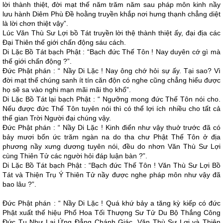
lời thành thiệt, đời mạt thế năm trăm năm sau pháp môn kinh nầy
lưu hành Diêm Phù Ðề hoằng truyền khắp nơi hưng thạnh chẳng diệt
là lời chơn thiệt vậy”.
Lúc Văn Thù Sư Lợi bồ Tát truyền lời thệ thành thiệt ấy, đại địa các
Ðại Thiên thế giới chấn động sáu cách.
Di Lặc Bồ Tát bạch Phật : “Bạch đức Thế Tôn ! Nay duyên cớ gì mà
thế giới chấn động ?”.
Ðức Phật phán : “ Nầy Di Lặc ! Nay ông chớ hỏi sự ấy. Tại sao? Vì
đời mạt thế chúng sanh ít tín căn độn có nghe cũng chẳng hiểu được
họ sẽ sa vào nghi mạn mãi mãi thọ khổ”.
Di Lặc Bồ Tát lại bạch Phật : “ Ngưỡng mong đức Thế Tôn nói cho.
Nếu được đức Thế Tôn tuyên nói thì có thể lợi ích nhiều cho tất cả
thế gian Trời Người đại chúng vậy.
Ðức Phật phán : “ Nầy Di Lặc ! Kinh điển như vậy thuở trước đã có
bảy mươi bốn ức trăm ngàn na do tha chư Phật Thế Tôn ở địa
phương nầy xưng dương tuyên nói, đều do nhơn Văn Thù Sư Lợi
cùng Thiên Tử các người hỏi đáp luận bàn ?”.
Di Lặc Bồ Tát bạch Phật : “Bạch đức Thế Tôn ! Văn Thù Sư Lợi Bồ
Tát và Thiện Trụ Ý Thiên Tử nầy được nghe pháp môn như vậy đã
bao lâu ?”.
Ðức Phật phán : “ Nầy Di Lặc ! Quá khứ bảy a tăng kỳ kiếp có đức
Phật xuất thế hiệu Phổ Hoa Tối Thượng Sư Tử Du Bộ Thắng Công
Ðức Tụ Như Lai Ứng Ðẳng Chánh Giác, Văn Thù Sư Lợi và Thiện