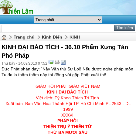
Trang chủ
Kinh Điển
KINH
KINH ĐẠI BẢO TÍCH - 36.10 Phẩm Xưng Tán
Phó Pháp
Thứ bảy - 14/09/2013 07:52
Ðức Phật phán dạy: “Nầy Văn thù Sư Lợi! Nếu được nghe pháp môn
Tu đa la thậm thâm nầy thì đồng với gặp Phật xuất thế.
GIÁO HỘI PHẬT GIÁO VIỆT NAM
KINH ÐẠI BẢO TÍCH
Việt dịch: Tỳ Kheo Thích Trí Tịnh
Xuất bản: Ban Văn Hóa Thành Hội TP. Hồ Chí Minh PL 2543 - DL
1999
XXXVI
PHÁP HỘI
THIỆN TRỤ Ý THIÊN TỬ
THỨ BA MƯƠI SÁU