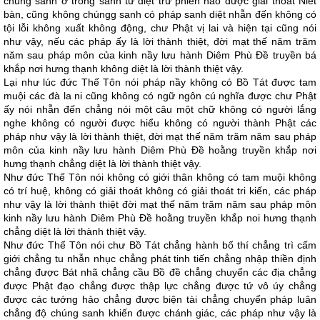
chúng sanh ở trong sanh tử diệt trừ phiền não được giải thoát Niết
bàn, cũng không chúngg sanh có pháp sanh diệt nhẫn đến không có
tội lỗi không xuất không động, chư Phật vị lai và hiện tại cũng nói
như vậy, nếu các pháp ấy là lời thành thiệt, đời mạt thế năm trăm
năm sau pháp môn của kinh nầy lưu hành Diêm Phù Ðề truyền bá
khắp nơi hưng thạnh không diệt là lời thành thiệt vậy.
Lại như lúc đức Thế Tôn nói pháp nầy không có Bồ Tát được tam
muội các đà la ni cũng không có ngữ ngôn cú nghĩa được chư Phật
ấy nói nhẫn đến chẳng nói một câu một chữ không có người lắng
nghe không có người được hiểu không có người thành Phật các
pháp như vậy là lời thành thiệt, đời mạt thế năm trăm năm sau pháp
môn của kinh nầy lưu hành Diêm Phù Ðề hoằng truyền khắp nơi
hưng thạnh chẳng diệt là lời thành thiệt vậy.
Như đức Thế Tôn nói không có giới thân không có tam muội không
có trí huệ, không có giải thoát không có giải thoát tri kiến, các pháp
như vậy là lời thành thiệt đời mạt thế năm trăm năm sau pháp môn
kinh nầy lưu hành Diêm Phù Ðề hoằng truyền khắp noi hưng thạnh
chẳng diệt là lời thành thiệt vậy.
Như đức Thế Tôn nói chư Bồ Tát chẳng hành bố thí chẳng trì cấm
giới chẳng tu nhẫn nhục chẳng phát tinh tiến chẳng nhập thiền định
chẳng được Bát nhã chẳng cầu Bồ đề chẳng chuyển các địa chẳng
được Phật đạo chẳng được thập lực chẳng được tứ vô úy chẳng
được các tướng hảo chẳng được biện tài chẳng chuyển pháp luân
chẳng độ chúng sanh khiến được chánh giác, các pháp như vậy là