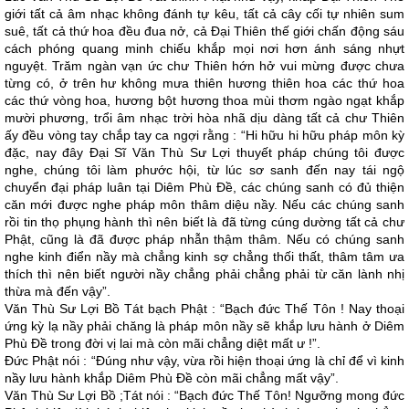
giới tất cả âm nhạc không đánh tự kêu, tất cả cây cối tự nhiên sum
suê, tất cả thứ hoa đều đua nở, cả Ðại Thiên thế giới chấn động sáu
cách phóng quang minh chiếu khắp mọi nơi hơn ánh sáng nhựt
nguyệt. Trăm ngàn vạn ức chư Thiên hớn hở vui mừng được chưa
từng có, ở trên hư không mưa thiên hương thiên hoa các thứ hoa
các thứ vòng hoa, hương bột hương thoa mùi thơm ngào ngạt khắp
mười phương, trổi âm nhạc trời hòa nhã dịu dàng tất cả chư Thiên
ấy đều vòng tay chắp tay ca ngợi rằng : “Hi hữu hi hữu pháp môn kỳ
đặc, nay đây Ðại Sĩ Văn Thù Sư Lợi thuyết pháp chúng tôi được
nghe, chúng tôi làm phước hội, từ lúc sơ sanh đến nay tái ngộ
chuyển đại pháp luân tại Diêm Phù Ðề, các chúng sanh có đủ thiện
căn mới được nghe pháp môn thâm diệu nầy. Nếu các chúng sanh
rồi tin thọ phụng hành thì nên biết là đã từng cúng dường tất cả chư
Phật, cũng là đã được pháp nhẫn thậm thâm. Nếu có chúng sanh
nghe kinh điển nầy mà chẳng kinh sợ chẳng thối thất, thâm tâm ưa
thích thì nên biết người nầy chẳng phải chẳng phải từ căn lành nhị
thừa mà đến vậy”.
Văn Thù Sư Lợi Bồ Tát bạch Phật : “Bạch đức Thế Tôn ! Nay thoại
ứng kỳ lạ nầy phải chăng là pháp môn nầy sẽ khắp lưu hành ở Diêm
Phù Ðề trong đời vị lai mà còn mãi chẳng diệt mất ư !”.
Ðức Phật nói : “Ðúng như vậy, vừa rồi hiện thoại ứng là chỉ để vì kinh
nầy lưu hành khắp Diêm Phù Ðề còn mãi chẳng mất vậy”.
Văn Thù Sư Lợi Bồ ;Tát nói : “Bạch đức Thế Tôn! Ngưỡng mong đức