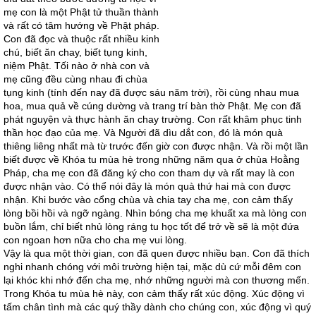
mẹ con là một Phật tử thuần thành
và rất có tâm hướng về Phật pháp.
Con đã đọc và thuộc rất nhiều kinh
chú, biết ăn chay, biết tụng kinh,
niệm Phật. Tối nào ở nhà con và
mẹ cũng đều cùng nhau đi chùa
tụng kinh (tính đến nay đã được sáu năm trời), rồi cùng nhau mua
hoa, mua quả về cúng dường và trang trí bàn thờ Phật. Mẹ con đã
phát nguyện và thực hành ăn chay trường. Con rất khâm phục tinh
thần học đạo của mẹ. Và Người đã dìu dắt con, đó là món quà
thiêng liêng nhất mà từ trước đến giờ con được nhận. Và rồi một lần
biết được về Khóa tu mùa hè trong những năm qua ở chùa Hoằng
Pháp, cha mẹ con đã đăng ký cho con tham dự và rất may là con
được nhận vào. Có thể nói đây là món quà thứ hai mà con được
nhận. Khi bước vào cổng chùa và chia tay cha mẹ, con cảm thấy
lòng bồi hồi và ngỡ ngàng. Nhìn bóng cha mẹ khuất xa mà lòng con
buồn lắm, chỉ biết nhủ lòng ráng tu học tốt để trở về sẽ là một đứa
con ngoan hơn nữa cho cha mẹ vui lòng.
Vậy là qua một thời gian, con đã quen được nhiều bạn. Con đã thích
nghi nhanh chóng với môi trường hiện tại, mặc dù cứ mỗi đêm con
lại khóc khi nhớ đến cha mẹ, nhớ những người mà con thương mến.
Trong Khóa tu mùa hè này, con cảm thấy rất xúc động. Xúc động vì
tấm chân tình mà các quý thầy dành cho chúng con, xúc động vì quý