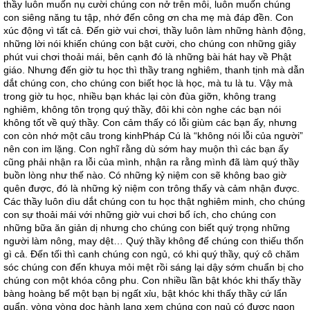
thầy luôn muốn nụ cười chúng con nở trên môi, luôn muốn chúng
con siêng năng tu tập, nhớ đến công ơn cha mẹ mà đáp đền. Con
xúc động vì tất cả. Đến giờ vui chơi, thầy luôn làm những hành động,
những lời nói khiến chúng con bật cười, cho chúng con những giây
phút vui chơi thoải mái, bên cạnh đó là những bài hát hay về Phật
giáo. Nhưng đến giờ tu học thì thầy trang nghiêm, thanh tịnh mà dẫn
dắt chúng con, cho chúng con biết học là học, mà tu là tu. Vậy mà
trong giờ tu học, nhiều bạn khác lại còn đùa giỡn, không trang
nghiêm, không tôn trọng quý thầy, đôi khi còn nghe các bạn nói
không tốt về quý thầy. Con cảm thấy có lỗi giùm các bạn ấy, nhưng
con còn nhớ một câu trong kinhPháp Cú là “không nói lỗi của người”
nên con im lặng. Con nghĩ rằng dù sớm hay muộn thì các bạn ấy
cũng phải nhận ra lỗi của mình, nhận ra rằng mình đã làm quý thầy
buồn lòng như thế nào. Có những kỷ niệm con sẽ không bao giờ
quên được, đó là những kỷ niệm con trông thấy và cảm nhận được.
Các thầy luôn dìu dắt chúng con tu học thật nghiêm minh, cho chúng
con sự thoải mái với những giờ vui chơi bổ ích, cho chúng con
những bữa ăn giản dị nhưng cho chúng con biết quý trọng những
người làm nông, may dệt… Quý thầy không để chúng con thiếu thốn
gì cả. Đến tối thì canh chúng con ngủ, có khi quý thầy, quý cô chăm
sóc chúng con đến khuya mỏi mệt rồi sáng lại dậy sớm chuẩn bị cho
chúng con một khóa công phu. Con nhiều lần bật khóc khi thấy thầy
bàng hoàng bế một bạn bị ngất xỉu, bật khóc khi thấy thầy cứ lẩn
quẩn, vòng vòng dọc hành lang xem chúng con ngủ có được ngon