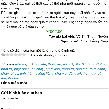
giấc. Quý thầy, quý cô thật cao cả thể như một người cha, người mẹ
của con vậy.
Rồi thời gian qua đi, con sẽ rời xa ngôi chùa này, mái nhà này và rời
xa những người cha, người mẹ thứ hai này. Tuy chia tay nhưng con
sẽ nhớ mãi những ngày qua ở khóa tu này. Thật ngọt ngào và ấm áp
- món quà vô giá của con ơi!
MỤC LỤC
Tác giả bài viết:
Võ Thị Thanh Tuyền
Nguồn tin:
Chùa Hoằng Pháp
Tổng số điểm của bài viết là: 0 trong 0 đánh giá
Click để đánh giá bài viết
Từ khóa:
tròn vo
,
nhân duyên
,
thời gian
,
giáo lý
,
dìu dắt
,
bước đường
,
phật tử
,
phật pháp
,
ăn chay
,
tụng kinh
,
trang trí
,
bàn thờ
,
thực hành
,
khâm phục
,
tinh thần
,
thiêng liêng
,
cha mẹ
,
đăng ký
,
tham dự
,
có
thể
,
thứ hai
Bình luận mới
Gửi bình luận của bạn
Tên của bạn