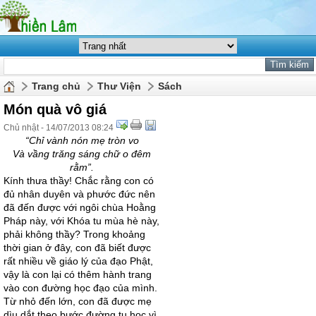
Trang chủ
Thư Viện
Sách
Món quà vô giá
Chủ nhật - 14/07/2013 08:24
“Chỉ vành nón mẹ tròn vo
Và vầng trăng sáng chữ o đêm
rằm”.
Kính thưa thầy! Chắc rằng con có
đủ nhân duyên và phước đức nên
đã đến được với ngôi chùa Hoằng
Pháp này, với Khóa tu mùa hè này,
phải không thầy? Trong khoảng
thời gian ở đây, con đã biết được
rất nhiều về giáo lý của đạo Phật,
vậy là con lại có thêm hành trang
vào con đường học đạo của mình.
Từ nhỏ đến lớn, con đã được mẹ
dìu dắt theo bước đường tu học vì