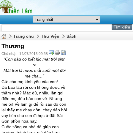
Trang chủ
Thư Viện
Sách
Thương
Chủ nhật - 14/07/2013 09:58
“Con đâu có biết lúc mặt trời sinh
ra
Mặt trời là nước mắt suốt một đời
mẹ cha…”
Gửi cha mẹ kính yêu của con!
Đã bao lâu rồi con không được về
thăm nhà? Mặc dù, nhiều lần gọi
điện mẹ đều bảo con về. Nhưng…
mẹ ơi! Về làm gì để rồi sau đó con
lại thấy mẹ chạy đôn, chạy đáo hỏi
vay tiền cho con đi học ở đất Sài
Gòn phồn hoa này.
Cuộc sống xa nhà đã giúp con
trưởng thành hơn, già dặn hơn