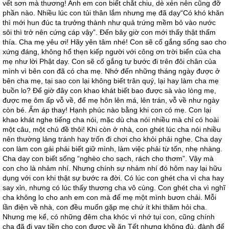
vết sơn mà thương! Anh em con biết chắt chiu, dè xẻn nên cũng đỡ
phần nào. Nhiều lúc con tủi thân lắm nhưng mẹ đã dạy“Có khó khăn
thì mới hun đúc ta trưởng thành như quả trứng mềm bỏ vào nước
sôi thì trở nên cứng cáp vậy”. Đến bây giờ con mới thấy thật thấm
thía. Cha mẹ yêu ơi! Hãy yên tâm nhé! Con sẽ cố gắng sống sao cho
xứng đáng, không hổ thẹn kiếp người với công ơn trời biển của cha
mẹ như lời Phật dạy. Con sẽ cố gắng tự bước đi trên đôi chân của
mình vì bên con đã có cha mẹ. Nhớ đến những tháng ngày được ở
bên cha mẹ, tại sao con lại không biết trân quý, lại hay làm cha mẹ
buồn lo? Để giờ đây con khao khát biết bao được sà vào lòng mẹ,
được mẹ ôm ấp vỗ về, để mẹ hôn lên má, lên trán, vỗ về như ngày
còn bé. Ấm áp thay! Hạnh phúc nào bằng khi con có mẹ. Con lại
khao khát nghe tiếng cha nói, mặc dù cha nói nhiều mà chỉ có hoài
một câu, một chủ đề thôi! Khi còn ở nhà, con ghét lúc cha nói nhiều
nên thường lảng tránh hay trốn đi chơi cho khỏi phải nghe. Cha dạy
con làm con gái phải biết giữ mình, làm việc phải từ tốn, nhẹ nhàng.
Cha dạy con biết sống “nghèo cho sạch, rách cho thơm”. Vậy mà
con cho là nhảm nhí. Nhưng chính sự nhảm nhí đó hôm nay lại hữu
dụng với con khi thật sự bước ra đời. Có lúc con ghét cha vì cha hay
say xỉn, nhưng có lúc thấy thương cha vô cùng. Con ghét cha vì nghĩ
cha không lo cho anh em con mà để mẹ một mình bươn chải. Mỗi
lần điện về nhà, con đều muốn gặp mẹ chứ ít khi thăm hỏi cha.
Nhưng mẹ kể, có những đêm cha khóc vì nhớ tụi con, cũng chính
cha đã đi vay tiền cho con được về ăn Tết nhưng không đủ, đành để