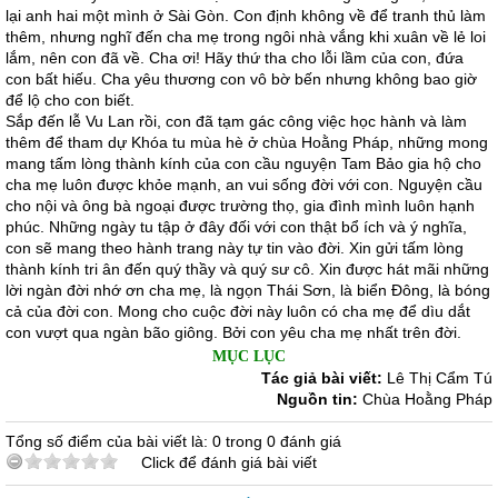
lại anh hai một mình ở Sài Gòn. Con định không về để tranh thủ làm
thêm, nhưng nghĩ đến cha mẹ trong ngôi nhà vắng khi xuân về lẻ loi
lắm, nên con đã về. Cha ơi! Hãy thứ tha cho lỗi lầm của con, đứa
con bất hiếu. Cha yêu thương con vô bờ bến nhưng không bao giờ
để lộ cho con biết.
Sắp đến lễ Vu Lan rồi, con đã tạm gác công việc học hành và làm
thêm để tham dự Khóa tu mùa hè ở chùa Hoằng Pháp, những mong
mang tấm lòng thành kính của con cầu nguyện Tam Bảo gia hộ cho
cha mẹ luôn được khỏe mạnh, an vui sống đời với con. Nguyện cầu
cho nội và ông bà ngoại được trường thọ, gia đình mình luôn hạnh
phúc. Những ngày tu tập ở đây đối với con thật bổ ích và ý nghĩa,
con sẽ mang theo hành trang này tự tin vào đời. Xin gửi tấm lòng
thành kính tri ân đến quý thầy và quý sư cô. Xin được hát mãi những
lời ngàn đời nhớ ơn cha mẹ, là ngọn Thái Sơn, là biển Đông, là bóng
cả của đời con. Mong cho cuộc đời này luôn có cha mẹ để dìu dắt
con vượt qua ngàn bão giông. Bởi con yêu cha mẹ nhất trên đời.
MỤC LỤC
Tác giả bài viết:
Lê Thị Cẩm Tú
Nguồn tin:
Chùa Hoằng Pháp
Tổng số điểm của bài viết là: 0 trong 0 đánh giá
Click để đánh giá bài viết