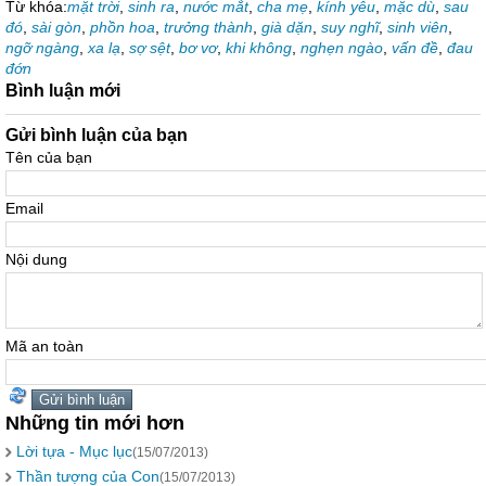
Từ khóa:
mặt trời
,
sinh ra
,
nước mắt
,
cha mẹ
,
kính yêu
,
mặc dù
,
sau
đó
,
sài gòn
,
phồn hoa
,
trưởng thành
,
già dặn
,
suy nghĩ
,
sinh viên
,
ngỡ ngàng
,
xa lạ
,
sợ sệt
,
bơ vơ
,
khi không
,
nghẹn ngào
,
vấn đề
,
đau
đớn
Bình luận mới
Gửi bình luận của bạn
Tên của bạn
Email
Nội dung
Mã an toàn
Những tin mới hơn
Lời tựa - Mục lục
(15/07/2013)
Thần tượng của Con
(15/07/2013)