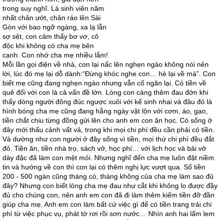
trong suy nghĩ. Là sinh viên năm
nhất chân ướt, chân ráo lên Sài
Gòn với bao ngỡ ngàng, xa lạ lẫn
sợ sệt, con cảm thấy bơ vơ, cô
độc khi không có cha mẹ bên
cạnh. Con nhớ cha mẹ nhiều lắm!
Mỗi lần gọi điện về nhà, con lại nấc lên nghẹn ngào không nói nên
lời, lúc đó mẹ lại dỗ dành:“Đừng khóc nghe con… hè lại về mà”. Con
biết mẹ cũng đang nghẹn ngào nhưng vẫn cố ngăn lại. Có tiền về
quê đối với con là cả vấn đề lớn. Lòng con càng thêm đau đớn khi
thấy dòng người đông đúc ngược xuôi với kế sinh nhai và đâu đó là
hình bóng cha mẹ cũng đang hằng ngày vật lộn với cơm, áo, gạo,
tiền chắt chiu từng đồng gửi lên cho anh em con ăn học. Có sống ở
đây mới thấu cảnh vất vả, trong khi mọi chi phí đều cần phải có tiền.
Và dường như con người ở đây sống vì tiền, mọi thứ chi phí đều đắt
đỏ. Tiền ăn, tiền nhà trọ, sách vở, học phí… với lịch học và bài vở
dày đặc đã làm con mệt mỏi. Nhưng nghĩ đến cha mẹ luôn đặt niềm
tin và hướng về con thì con lại có thêm nghị lực vượt qua. Số tiền
200 - 500 ngàn cũng tháng có, tháng không của cha mẹ làm sao đủ
đây? Nhưng con biết lòng cha mẹ đau như cắt khi không lo được đầy
đủ cho chúng con, nên anh em con đã đi làm thêm kiếm tiền đỡ đần
giúp cha mẹ. Anh em con làm bất cứ việc gì để có tiền trang trải chi
phí từ việc phục vụ, phát tờ rơi rồi sơn nước… Nhìn anh hai lấm lem