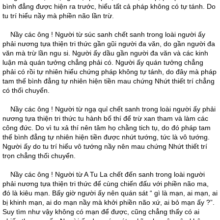
bình đẳng được hiện ra trước, hiểu tất cả pháp không có tự tánh. Do
tu trí hiểu nầy mà phiền não lần trừ.
Nầy các ông ! Người từ súc sanh chết sanh trong loài người ấy
phải nương tựa thiện tri thức gần gũi người đa văn, do gần người đa
văn mà trừ lần ngu si. Người ấy dầu gần người đa văn và các kinh
luận mà quán tưởng chẳng phải có. Người ấy quán tưởng chẳng
phải có rồi tự nhiên hiểu chứng pháp không tự tánh, do đây mà pháp
tam thế bình đẳng tự nhiên hiện tiền mau chứng Nhứt thiết trí chẳng
có thối chuyển.
Nầy các ông ! Người từ ngạ quỉ chết sanh trong loài người ấy phải
nương tựa thiện tri thức tu hành bố thí để trừ xan tham và làm các
công đức. Do vì tu xả thí nên tâm họ chằng tich tụ, do đó pháp tam
thế bình đẳng tự nhiên hiện tiền được nhứt tướng, tức là vô tướng.
Người ấy do tu trí hiểu vô tướng nầy nên mau chứng Nhứt thiết trí
trọn chẳng thối chuyển.
Nầy các ông ! Người từ A Tu La chết đến sanh trong loài người
phải nương tựa thiện tri thức để cùng chiến đấu với phiền não ma,
đó là kiêu mạn. Bấy giờ người ấy nên quán sát “ gì là mạn, ai mạn, ai
bị khinh mạn, ai do mạn nầy mà khởi phiền não xứ, ai bỏ mạn ấy ?”.
Suy tìm như vậy không có mạn để được, cũng chẳng thấy có ai