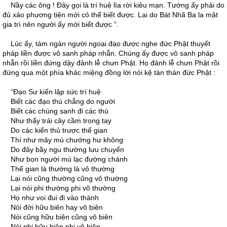
Nầy các ông ! Ðây gọi là trí huệ lìa rời kiêu mạn. Tướng ấy phải do
đủ xảo phương tiện mới có thể biết được. Lại do Bát Nhã Ba la mật
gia trì nên người ấy mới biết được ”.
Lúc ấy, tám ngàn người ngoại đạo được nghe đức Phật thuyết
pháp liền được vô sanh pháp nhẫn. Chúng ấy được vô sanh pháp
nhẫn rồi liền đứng dậy đảnh lễ chưn Phật. Họ đảnh lễ chưn Phật rồi
đứng qua một phía khác miệng đồng lời nói kệ tán thán đức Phật :
“Ðạo Sư kiến lập sức trí huệ
Biết các đạo thú chẳng do người
Biết các chúng sanh đi các thú
Như thấy trái cây cầm trong tay
Do các kiến thủ trược thế gian
Thí như mây mù chướng hư không
Do đây bầy ngu thường lưu chuyển
Như bọn người mù lạc đường chánh
Thế gian là thường là vô thường
Lại nói cũng thường cũng vô thường
Lại nói phi thường phi vô thường
Họ như voi đui đi vào thành
Nói đời hữu biên hay vô biên
Nói cũng hữu biên cũng vô biên
Nói phi hữu biên phi vô biên