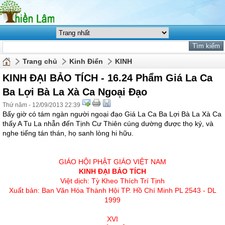
Trang chủ
Kinh Điển
KINH
KINH ĐẠI BẢO TÍCH - 16.24 Phẩm Giá La Ca
Ba Lợi Bà La Xà Ca Ngoại Đạo
Thứ năm - 12/09/2013 22:39
Bấy giờ có tám ngàn người ngoại đạo Giá La Ca Ba Lợi Bà La Xà Ca
thấy A Tu La nhẫn đến Tịnh Cư Thiên cúng dường được thọ ký, và
nghe tiếng tán thán, họ sanh lòng hi hữu.
GIÁO HỘI PHẬT GIÁO VIỆT NAM
KINH ÐẠI BẢO TÍCH
Việt dịch: Tỳ Kheo Thích Trí Tịnh
Xuất bản: Ban Văn Hóa Thành Hội TP. Hồ Chí Minh PL 2543 - DL
1999
XVI