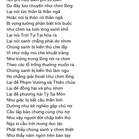
Do đây lưu chuyển như chim lồng
Lại nói tức thân là thần ngã
Hoặc nói ly thân có thần ngã
Bị vọng tưởng phân biệt trói buộc
như chim sa lưới lòng sanh khổ
Lại nói Trời Tự Tại hóa ra
Lại nói sanh chẳng phải do nhơn
Chúng sanh bị kiến thủ che lấp
Ví như mây mù che khuất trăng
Như trứng trong lồng nở ra chim
Theo các lỗ trống thường muốn ra
Chúng sanh bị kiến thủ làm ngu
Họ chẳng giải thoát như chim lồng
Lại để Phạm Vương và Thiên chúa
Lại để đồng hài và phụ nhơn
Lại để phương hải Tỳ Sa Môn
Như giặc bị bắt cầu thần linh
Dường như kẻ nghèo gặp chủ nợ
Cầu lập bảo chứng cùng chủ nợ
Như vậy người đời chấp kiến thủ
Ngu si cầu trời mong dục lạc
Phật thấy chúng sanh y chơn thiệt
Như thấy năm ngón trên bàn tay