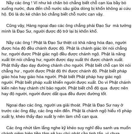
Nầy các ông ! Ví như kẻ chăn bò chẳng biết chỗ cạn lùa bầy bò
xuống nước, đưa đến chỗ nước sâu giữa dòng bị khốn không ai cứu
hộ. Ðó là do kẻ chăn bò chẳng biết chỗ nước cạn vậy.
Cũng vậy, Hàng ngoại đạo các ông chẳng phải Ðạo Sư mà tưởng
mình là Ðạo Sư, người được độ trở lại bị khốn khổ.
Nầy các ông ! Phật là Ðạo Sư thiệt có khả năng hóa đạo, người
được hóa độ đều chánh được độ. Phật là chánh giác lời nói chẳng
hư, người được Phật giác ngộ đều được chánh ngộ. Phật là năng
xuất lời nói chẳng hư, người được dạy xuất thì được chánh xuất.
Phật thấy đạo dạy đường chánh cho người. Phật biết chỗ cạn lời nói
chẳng hư , người được Phật độ thì được chánh độ. Phật biết pháp
giáo hóa hay giáo hóa người. Phật biết Phật pháp hay giác ngộ
người. Phật biết pháp xuất khiến người được xuất. Do vì Phật chánh
kiến nên hay chánh chỉ bảo người. Phật biết chỗ độ qua được nên
hay độ người, người được dắt qua đều được đường tốt.
Ngoại đạo các ông, người ưa giải thoát. Phật là Ðạo Sư nay ở
trước các ông đây, các ông nên đến. Phật là chánh ngộ hiểu rõ pháp
xuất ly, khéo thấy đạo xuất ly nên làm chỗ cạn qua.
Các ông nhứt tâm lắng nghe kỹ khéo suy nghĩ đều sanh ưa muốn
chánh niệm hiện tiền tâm sẽ lưu chú phát cần tinh tấn, vì chưa