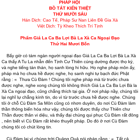
PHÁP HỘI
BỒ TÁT KIẾN THIỆT
THỨ MƯỜI SÁU
Hán Dịch: Cao Tế, Pháp Sư Nan Liên Đề Gia Xá
Việt Dịch: Tỳ Kheo Thích Trí Tịnh
Phẩm Giá La Ca Ba Lợi Bà La Xà Ca Ngoại Đạo
Thứ Hai Mươi Bốn
Bấy giờ có tám ngàn người ngoại đạo Giá La Ca Ba Lợi Bà La Xà
Ca thấy A Tu La nhẫn đến Tịnh Cư Thiên cúng dường được thọ ký,
và nghe tiếng tán thán, họ sanh lòng hi hữu. Họ nghe pháp môn ấy,
pháp mà họ chưa hề được nghe, họ sanh nghi tự bạch đức Phật
rằng : « Thưa Cù Ðàm ! Chúng tôi nghe pháp mà từ trước chưa
được nghe, nghe xong chúng tôi không thích Giá La Ca Ba Lợi Bà la
Xà Ca ngoại đạo, cũng chẳng thích tại gia. Ở nơi pháp nầy, chúng tôi
lại nghĩ lự chẳng kính tin, do vì từ trước chưa hề được nghe. Chúng
tôi ở chỗ Cù Ðàm Sa Môn cũng có nhơn duyên, do nơi Cù Ðàm làm
thần thông biến hóa như vậy, chúng tôi được thấy chư Thiên chư
Thần được thân vi diệu, và thấy đại chúng qui phục Cù Ðàm rất đông
, nên biết vì Cù Ðàm rất khéo thuyết pháp. Do đó ở nơi Cù Ðàm
chúng tôi có chút lòng tin.
Cù Ðàm lại vì chúng trời Quảng Quả nói pháp rằng : « Tất cả