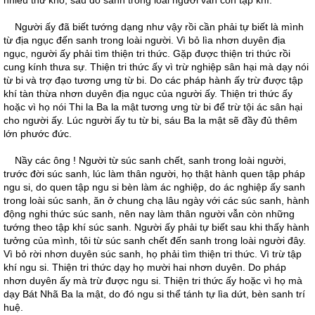
nhiều thứ khổ, sau đó sanh trong loài người vẫn còn tập khí.
Người ấy đã biết tướng dạng như vậy rồi cần phải tự biết là mình
từ địa ngục đến sanh trong loài người. Vì bỏ lìa nhơn duyên địa
ngục, người ấy phải tìm thiện tri thức. Gặp được thiện tri thức rồi
cung kính thưa sự. Thiện tri thức ấy vì trừ nghiệp sân hại mà dạy nói
từ bi và trợ đạo tương ưng từ bi. Do các pháp hành ấy trừ được tập
khí tàn thừa nhơn duyên địa ngục của người ấy. Thiện tri thức ấy
hoặc vì họ nói Thi la Ba la mật tương ưng từ bi để trừ tội ác sân hại
cho người ấy. Lúc người ấy tu từ bi, sáu Ba la mật sẽ đầy đủ thêm
lớn phước đức.
Nầy các ông ! Người từ súc sanh chết, sanh trong loài người,
trước đời súc sanh, lúc làm thân người, họ thật hành quen tập pháp
ngu si, do quen tập ngu si bèn làm ác nghiệp, do ác nghiệp ấy sanh
trong loài súc sanh, ăn ở chung chạ lâu ngày với các súc sanh, hành
động nghi thức súc sanh, nên nay làm thân người vẫn còn những
tướng theo tập khí súc sanh. Người ấy phải tự biết sau khi thấy hành
tưởng của mình, tôi từ súc sanh chết đến sanh trong loài người đây.
Vì bỏ rời nhơn duyên súc sanh, họ phải tìm thiện tri thức. Vì trừ tập
khí ngu si. Thiện tri thức dạy họ mười hai nhơn duyên. Do pháp
nhơn duyên ấy mà trừ được ngu si. Thiện tri thức ấy hoặc vì họ mà
dạy Bát Nhã Ba la mật, do đó ngu si thể tánh tự lìa dứt, bèn sanh trí
huệ.