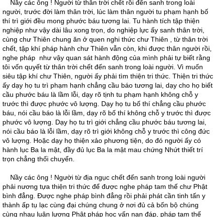
Nầy các ông ! Người từ thân trời chết rồi đến sanh trong loài
người, trước đời làm thân trời, lúc làm thân người tu phạm hạnh bố
thí trì giới đều mong phước báu tương lai. Tu hành tích tập thiện
nghiệp như vậy dài lâu xong trọn, do nghiệp lực ấy sanh thân trời,
cùng chư Thiên chung ăn ở quen nghi thức chư Thiên , từ thân trời
chết, tập khí pháp hành chư Thiên vẫn còn, khi được thân người rồi,
nghe pháp như vậy quan sát hành động của mình phải tự biết rằng
tôi vốn quyết từ thân trời chết đến sanh trong loài người. Vì muốn
siêu tập khí chư Thiên, người ấy phải tìm thiện tri thức. Thiện tri thức
ấy dạy họ tu trì phạm hạnh chẳng cầu báo tương lai, dạy cho họ biết
cầu phước báu là lầm lỗi, dạy rõ tịnh tu phạm hạnh không chỗ y
trước thì được phước vô lượng. Dạy họ tu bố thí chẳng cầu phước
báu, nói cầu báo là lỗi lầm, dạy rõ bố thí không chỗ y trước thì được
phước vô lượng. Dạy họ tu trì giới chẳng cầu phước báu tương lai,
nói cầu báo là lỗi lầm, dạy rõ trì giới không chỗ y trước thì công đức
vô lượng. Hoặc dạy họ thiện xảo phương tiện, do đó người ấy có
hành lục Ba la mật, đầy đủ lục Ba la mật mau chứng Nhứt thiết trí
trọn chẳng thối chuyển.
Nầy các ông ! Người từ địa ngục chết đến sanh trong loài người
phải nương tựa thiện tri thức để được nghe pháp tam thế chư Phật
bình đẳng. Ðược nghe pháp bình đẳng rồi phải phát cần tinh tấn y
thành ấp tụ lạc cùng đại chúng chung ở nơi đủ cả bốn bộ chúng
cùng nhau luận lượng Phật pháp học vấn nạn đáp, pháp tam thế