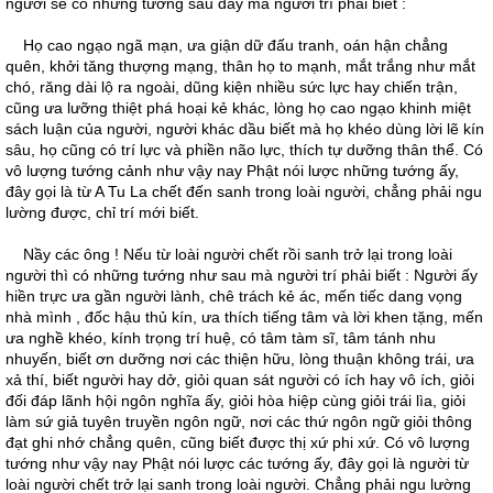
người sẽ có những tướng sau đây mà người trí phải biết :
Họ cao ngạo ngã mạn, ưa giận dữ đấu tranh, oán hận chẳng
quên, khởi tăng thượng mạng, thân họ to mạnh, mắt trắng như mắt
chó, răng dài lộ ra ngoài, dũng kiện nhiều sức lực hay chiến trận,
cũng ưa lưỡng thiệt phá hoại kẻ khác, lòng họ cao ngạo khinh miệt
sách luận của người, người khác dầu biết mà họ khéo dùng lời lẽ kín
sâu, họ cũng có trí lực và phiền não lực, thích tự dưỡng thân thể. Có
vô lượng tướng cảnh như vậy nay Phật nói lược những tướng ấy,
đây gọi là từ A Tu La chết đến sanh trong loài người, chẳng phải ngu
lường được, chỉ trí mới biết.
Nầy các ông ! Nếu từ loài người chết rồi sanh trở lại trong loài
người thì có những tướng như sau mà người trí phải biết : Người ấy
hiền trực ưa gần người lành, chê trách kẻ ác, mến tiếc dang vọng
nhà mình , đốc hậu thủ kín, ưa thích tiếng tâm và lời khen tặng, mến
ưa nghề khéo, kính trọng trí huệ, có tâm tàm sĩ, tâm tánh nhu
nhuyến, biết ơn dưỡng nơi các thiện hữu, lòng thuận không trái, ưa
xả thí, biết người hay dở, giỏi quan sát người có ích hay vô ích, giỏi
đối đáp lãnh hội ngôn nghĩa ấy, giỏi hòa hiệp cùng giỏi trái lìa, giỏi
làm sứ giả tuyên truyền ngôn ngữ, nơi các thứ ngôn ngữ giỏi thông
đạt ghi nhớ chẳng quên, cũng biết được thị xứ phi xứ. Có vô lượng
tướng như vậy nay Phật nói lược các tướng ấy, đây gọi là người từ
loài người chết trở lại sanh trong loài người. Chẳng phải ngu lường