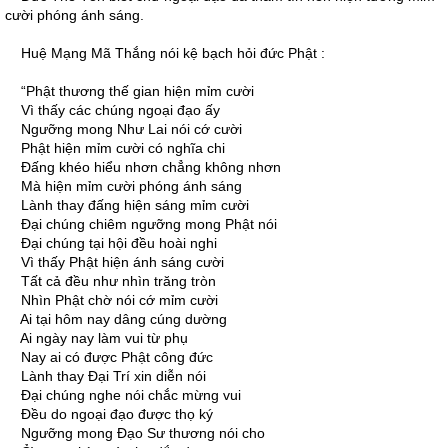
cười phóng ánh sáng.
Huệ Mạng Mã Thắng nói kệ bạch hỏi đức Phật :
“Phật thương thế gian hiện mỉm cười
Vì thấy các chúng ngoại đạo ấy
Ngưỡng mong Như Lai nói cớ cười
Phật hiện mỉm cười có nghĩa chi
Ðấng khéo hiểu nhơn chẳng không nhơn
Mà hiện mỉm cười phóng ánh sáng
Lành thay đấng hiện sáng mỉm cười
Ðại chúng chiêm ngưỡng mong Phật nói
Ðại chúng tại hội đều hoài nghi
Vì thấy Phật hiện ánh sáng cười
Tất cả đều như nhìn trăng tròn
Nhìn Phật chờ nói cớ mỉm cười
Ai tại hôm nay dâng cúng dường
Ai ngày nay làm vui từ phụ
Nay ai có được Phật công đức
Lành thay Ðại Trí xin diễn nói
Ðại chúng nghe nói chắc mừng vui
Ðều do ngoại đạo được thọ ký
Ngưỡng mong Ðạo Sư thương nói cho