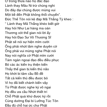
Ở trong thừa nào họ đắc đạo
Lành thay Mâu Ni trừ chúng nghi
Do đây đại chúng được mừng vui
Một bề đến Phật không thối chuyển”.
Ðức Thế Tôn nói kệ đáp Mã Thắng Tỳ kheo :
“ Lành thay Mã Thắng khéo biết giờ
Hay hỏi Như Lai hàng ma oán
Thương xót thế gian nói lời ấy
Hay hỏi Ðạo Sư Vô Thượng Sĩ
Phật sẽ nói sự hiện mỉm cười
Ông phải nhứt tâm nghe duyên cớ
Ông phải vui mừng nghe Phật nói
Nay nói nghĩa cớ Phật mỉm cười
Tám ngàn ngoại đạo đều điều phục
Bỏ các ác kiến trụ thiện kiến
Thấy thế gian bị kiến thủ não
Họ khởi bi tâm cầu Bồ đề
Tất cả kiến thủ đều được bỏ
Vì họ đã biết chánh kiến vậy
Từ Phật được nghe ký vô ngại
Họ đều ưa cầu Nhứt thiết trí
Chỗ Phật quá khứ được ký rồi
Cúng dường Ðại bi Lưỡng Túc Tôn
Ðầy đủ chỗ hai ức chư Phật