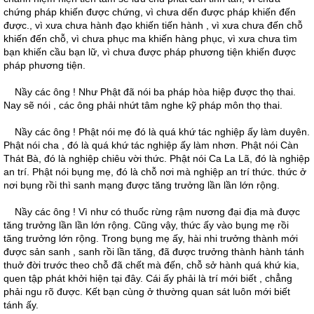
chứng pháp khiến được chứng, vì chưa dến được pháp khiến đến
được., vì xưa chưa hành đạo khiến tiến hành , vì xưa chưa đến chỗ
khiến đến chỗ, vì chưa phục ma khiến hàng phục, vì xưa chưa tìm
bạn khiến cầu bạn lữ, vì chưa được pháp phương tiện khiến được
pháp phương tiện.
Nầy các ông ! Như Phật đã nói ba pháp hòa hiệp được thọ thai.
Nay sẽ nói , các ông phải nhứt tâm nghe kỹ pháp môn thọ thai.
Nầy các ông ! Phật nói mẹ đó là quá khứ tác nghiệp ấy làm duyên.
Phật nói cha , đó là quá khứ tác nghiệp ấy làm nhơn. Phật nói Càn
Thát Bà, đó là nghiệp chiêu vời thức. Phật nói Ca La Lã, đó là nghiệp
an trí. Phật nói bụng mẹ, đó là chỗ nơi mà nghiệp an trí thức. thức ở
nơi bụng rồi thì sanh mạng được tăng trưởng lần lần lớn rộng.
Nầy các ông ! Vì như có thuốc rừng rậm nương đại địa mà được
tăng trưởng lần lần lớn rộng. Cũng vậy, thức ấy vào bụng mẹ rồi
tăng trưởng lớn rộng. Trong bụng mẹ ấy, hài nhi trưởng thành mới
được sản sanh , sanh rồi lần tăng, đã được trưởng thành hành tánh
thuở đời trước theo chỗ đã chết mà đến, chỗ sở hành quá khứ kia,
quen tập phát khởi hiện tại đây. Cái ấy phải là trí mới biết , chẳng
phải ngu rõ được. Kết bạn cùng ở thường quan sát luôn mới biết
tánh ấy.