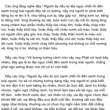
Các ông lắng nghe đây ! Người ấy nếu từ địa ngục chết rồi đến
sanh trong loài người đây sẽ có tướng nầy mà người trí phải biết :
tiếng họ ré lên ồ ề, như tiếng con la, tiếp gấp rút , tiếng kinh sợ, tiếng
to tiếng nhỏ lòng thường sợ sệt, luôn luôn run rẩy nổi ốc dựng lông
trong chiêm bao phần nhiều thấy lửa cháy lớn, hoặc thấy chạy trên
núi, hoặc thấy khối lửa, hoặc thấy nồi chảo nước sôi trào, hoặc thấy
có người cầm gậy gộc mà chạy, hoặc thấy thân mình bị mâu xóc
đâm, hoặc thấy la sát nữ, hoặc thấy bầy chó dữ, hoặc thấy bảy voi
dữ rượt, hoặc thấy mình chạy bốn phương mà không có chỗ nương
về, lòng họ ít tin, không có thân hữu.
Nầy các ông ! Vô lượng tướng cảnh như vậy nay Phật nói lượt bấy
nhiêu, đây gọi là từ địa ngục chết đến sanh trong loài người, chẳng
phải ngu lường được mà chỉ có trí mới biết.
Nầy các ông ! Người ấy nếu từ súc sanh chết rồi đến sanh trong
loài người, họ sẽ có những tướng dạng nầy, mà người trí phải biết,
họ ám độn ít trí lười biếng ăn nhiều, thích ăn bùn đất, tánh họ khiếp
nhược, ngôn ngữ chẳng rành, họ thích làm bạn với kẻ ngu, ưa chỗ
tối tăm , mến thích nước đục, ưa nhăn cỏ cây, ưa lấy ngón chưn đào
khoét đất cát, ưa động đầu xua đuổi ruồi lằn, thường cất cao đầu
ngáp nhai không, thường ưa có chưn tùy nghi nằm trên đất chẳng
tránh ô uế, ưa ngửi không, ưa trần truồng, ưa dối trá, nói khác làm