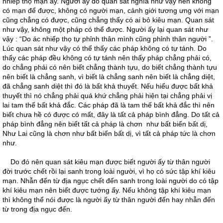
nhiếp thọ mạn ấy. Người ấy do quán sát nghĩa như vậy nên không
có mạn để được, không có người mạn, cảnh giới tương ưng với mạn
cũng chẳng có được, cũng chẳng thấy có ai bỏ kiêu mạn. Quan sát
như vậy, không một pháp có thể được. Người ấy lại quan sát như
vậy : “Do ác nhiếp thọ tự phỉnh thân mình cũng phỉnh thân người ”.
Lúc quan sát như vậy có thể thấy các pháp không có tự tánh. Do
thấy các pháp đều không có tự tánh nên thấy pháp chẳng phải có,
do chẳng phải có nên biết chẳng thành tựu, do biết chẳng thành tựu
nên biết là chẳng sanh, vì biết là chẳng sanh nên biết là chẳng diệt,
đã chẳng sanh diệt thì đó là bất khả thuyết. Nếu hiểu được bất khả
thuyết thì nó chẳng phải quá khứ chẳng phải hiện tại chẳng phải vị
lai tam thế bất khả đắc. Các pháp đã là tam thế bất khả đắc thì nên
biết chưa hề có được có mất, đây là tất cả pháp bình đẳng. Do tất cả
pháp bình đẳng nên biết tất cả pháp là chơn như bất biến bất dị,
Như Lai cũng là chơn như bất biến bất dị, vì tất cả pháp tức là chơn
như.
Do đó nên quan sát kiêu mạn được biết người ấy từ thân người
đời trước chết rồi lại sanh trong loài người, vì họ có sức tập khí kiêu
mạn. Nhẫn đến từ địa ngục chết đến sanh trong loài người do có tập
khí kiêu mạn nên biết được tướng ấy. Nếu không tập khí kiêu mạn
thì không thể nói được là người ấy từ thân người đến hay nhẫn đến
từ trong địa ngục đến.