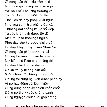
Ở trong các thú chịu trăm khổ
Như bọn giặc cướp vào lao ngục
Với họ Thế Tôn lòng thương xót
Tu các đạo hạnh biết các thú
Thế Tôn đã dạy pháp xuất ngục
Như vua sanh trai phóng đại xá
Thương đời chẳng kể vô số kiếp
Tu các khổ hạnh được Bồ đề
Kiến thủ phá hoại bọn ngu si
Phật dạy cho họ được giải thoát
Do đây Thiện Thệ Thiên Nhơn Sư
Ở trong các pháp được tự tại
Chúng tôi kiến thủ nên lạc đường
Nơi kiến thủ Phật cứu chúng tôi
Do đây Thế Tôn có đại lực
Có đủ vô úy không oán đối
Giữa chúng đại hống như sư tử
Chúng tôi cũng nguyện được pháp ấy
Vì nó hay động cõi Ðại Thiên
Cũng dùng pháp ấy chiếu khắp chốn
Dùng nó thọ ký các chúng sanh
Cũng nguyện chúng tôi gặp gỡ họ”.
Ðức Thế Tôn biết chư ngoại đạo đã thâm tín nên hiện tướng mỉm