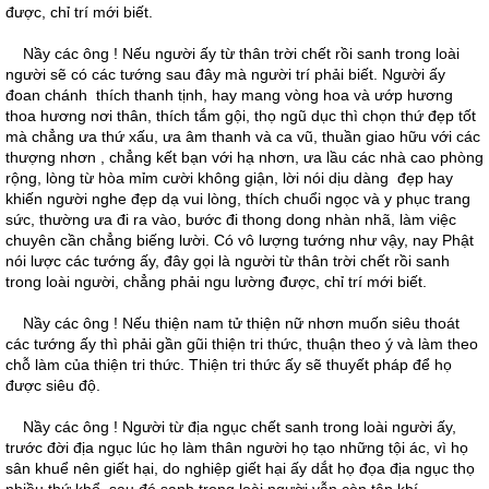
được, chỉ trí mới biết.
Nầy các ông ! Nếu người ấy từ thân trời chết rồi sanh trong loài
người sẽ có các tướng sau đây mà người trí phải biết. Người ấy
đoan chánh thích thanh tịnh, hay mang vòng hoa và ướp hương
thoa hương nơi thân, thích tắm gội, thọ ngũ dục thì chọn thứ đẹp tốt
mà chẳng ưa thứ xấu, ưa âm thanh và ca vũ, thuần giao hữu với các
thượng nhơn , chẳng kết bạn với hạ nhơn, ưa lầu các nhà cao phòng
rộng, lòng từ hòa mỉm cười không giận, lời nói dịu dàng đẹp hay
khiến người nghe đẹp dạ vui lòng, thích chuổi ngọc và y phục trang
sức, thường ưa đi ra vào, bước đi thong dong nhàn nhã, làm việc
chuyên cần chẳng biếng lười. Có vô lượng tướng như vậy, nay Phật
nói lược các tướng ấy, đây gọi là người từ thân trời chết rồi sanh
trong loài người, chẳng phải ngu lường được, chỉ trí mới biết.
Nầy các ông ! Nếu thiện nam tử thiện nữ nhơn muốn siêu thoát
các tướng ấy thì phải gần gũi thiện tri thức, thuận theo ý và làm theo
chỗ làm của thiện tri thức. Thiện tri thức ấy sẽ thuyết pháp để họ
được siêu độ.
Nầy các ông ! Người từ địa ngục chết sanh trong loài người ấy,
trước đời địa ngục lúc họ làm thân người họ tạo những tội ác, vì họ
sân khuể nên giết hại, do nghiệp giết hại ấy dắt họ đọa địa ngục thọ