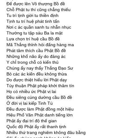
Ðể được lên Vô thượng Bồ đề
Chỗ Phật tu thí cũng chẳng thiếu
Tu trì tịnh giới tu thiền định
Tịnh tu trí huệ phát tinh tấn
Nơi c ác quần sanh tu nhẫn nhục
Thường tu tập sáu Ba la mật
Lựa chọn trí huệ cầu Bồ đề
Mã Thắng thỉnh hỏi đấng hàng ma
Phát tâm thích cầu Phật Bồ đề
Những khổ não ấy do đảng ác
Y chỈ trong chỗ có kiến thủ
Chúng ấy nay thấy Thắng Ðạo Sư
Bỏ các ác kiến đều không thừa
Do được thiệt hiểu lời Phật dạy
Tùy thuận Phật pháp khởi thâm tín
Họ có nhiều ức Phật vị lai
Ðều siêng cúng dường cầu Bồ đề
Ở đời vị lai kiếp Tinh Tú
Ðều được làm Phật đồng một hiệu
Hiệu Phổ Văn Phật danh tiếng lớn
Phật ấy đại trí độ thế gian
Quốc độ Phật ấy rất thanh tịnh
Nhiều thứ trang nghiêm không đâu bằng