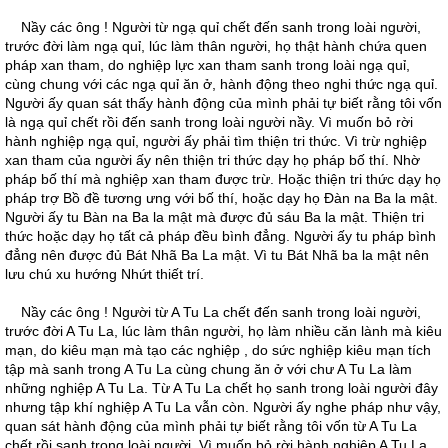
Nầy các ông ! Người từ ngạ quỉ chết đến sanh trong loài người,
trước đời làm ngạ quỉ, lúc làm thân người, họ thật hành chứa quen
pháp xan tham, do nghiệp lực xan tham sanh trong loài ngạ quỉ,
cùng chung với các ngạ quỉ ăn ở, hành động theo nghi thức ngạ quỉ.
Người ấy quan sát thấy hành động của mình phải tự biết rằng tôi vốn
là ngạ quỉ chết rồi đến sanh trong loài người nầy. Vì muốn bỏ rời
hành nghiệp ngạ quỉ, người ấy phải tìm thiện tri thức. Vì trừ nghiệp
xan tham của người ấy nên thiện tri thức dạy họ pháp bố thí. Nhờ
pháp bố thí mà nghiệp xan tham được trừ. Hoặc thiện tri thức dạy họ
pháp trợ Bồ đề tương ưng với bố thí, hoặc dạy họ Ðàn na Ba la mật.
Người ấy tu Bàn na Ba la mật mà được đủ sáu Ba la mật. Thiện tri
thức hoặc dạy họ tất cả pháp đều bình đẳng. Người ấy tu pháp bình
đẳng nên được đủ Bát Nhã Ba La mật. Vì tu Bát Nhã ba la mật nên
lưu chú xu hướng Nhứt thiết trí.
Nầy các ông ! Người từ A Tu La chết đến sanh trong loài người,
trước đời A Tu La, lúc làm thân người, họ làm nhiều căn lành mà kiêu
mạn, do kiêu mạn mà tạo các nghiệp , do sức nghiệp kiêu mạn tích
tập mà sanh trong A Tu La cùng chung ăn ở với chư A Tu La làm
những nghiệp A Tu La. Từ A Tu La chết họ sanh trong loài người đây
nhưng tập khí nghiệp A Tu La vẫn còn. Người ấy nghe pháp như vậy,
quan sát hành động của mình phải tự biết rằng tôi vốn từ A Tu La
chết rồi sanh trong loài người. Vì muốn bỏ rời hành nghiệp A Tu La