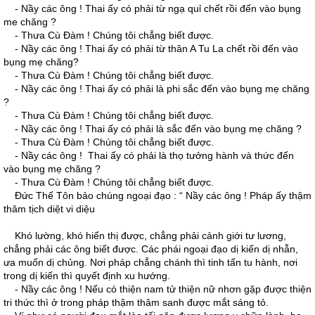
- Nầy các ông ! Thai ấy có phải từ ngạ quỉ chết rồi đến vào bụng
me chăng ?
- Thưa Cù Ðàm ! Chúng tôi chẳng biết được.
- Nầy các ông ! Thai ấy có phải từ thân A Tu La chết rồi đến vào
bụng mẹ chăng?
- Thưa Cù Ðàm ! Chúng tôi chẳng biết được.
- Nầy các ông ! Thai ấy có phải là phi sắc đến vào bụng mẹ chăng
?
- Thưa Cù Ðàm ! Chúng tôi chẳng biết được.
- Nầy các ông ! Thai ấy có phải là sắc đến vào bụng mẹ chăng ?
- Thưa Cù Ðàm ! Chúng tôi chẳng biết được.
- Nầy các ông ! Thai ấy có phải là thọ tưởng hành và thức đến
vào bụng mẹ chăng ?
- Thưa Cù Ðàm ! Chúng tôi chẳng biết được.
Ðức Thế Tôn bảo chúng ngoại đạo : “ Nầy các ông ! Pháp ấy thậm
thâm tịch diệt vi diệu
Khó lường, khó hiển thị được, chẳng phải cảnh giới tư lương,
chẳng phải các ông biết được. Các phái ngoại đạo dị kiến dị nhẫn,
ưa muốn dị chủng. Nơi pháp chẳng chánh thì tinh tấn tu hành, nơi
trong dị kiến thì quyết định xu hướng.
- Nầy các ông ! Nếu có thiện nam tử thiện nữ nhơn gặp được thiện
tri thức thì ở trong pháp thậm thâm sanh được mắt sáng tỏ.