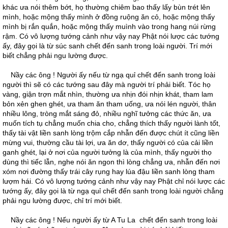
khác ưa nói thêm bớt, họ thường chiêm bao thấy lấy bùn trét lên
mình, hoặc mộng thấy mình ở đồng ruộng ăn cỏ, hoặc mộng thấy
mình bị rắn quắn, hoặc mộng thấy muình vào trong hang núi rừng
rậm. Có vô lượng tướng cảnh như vậy nay Phật nói lược các tướng
ấy, đây gọi là từ súc sanh chết đến sanh trong loài người. Trí mới
biết chẳng phải ngu lường được.
Nầy các ông ! Người ấy nếu từ ngạ quỉ chết đến sanh trong loài
người thì sẽ có các tướng sau đây mà người trí phải biết. Tóc họ
vàng, giận trợn mắt nhìn, thường ưa nhịn đói nhịn khát, tham lam
bỏn xẻn ghen ghét, ưa tham ăn tham uống, ưa nói lén người, thân
nhiều lông, tròng mắt sáng đỏ, nhiều nghĩ tưởng các thức ăn, ưa
muốn tích tụ chẳng muốn chia cho, chẳng thích thấy người lành tốt,
thấy tài vật liền sanh lòng trộm cắp nhẫn đến được chút ít cũng liền
mừng vui, thường cầu tài lợi, ưa ăn dơ, thấy người có của cải liền
ganh ghét, lại ở nơi của người tưởng là của mình, thấy người thọ
dùng thì tiếc lẫn, nghe nói ăn ngon thì lòng chẳng ưa, nhẫn đến nơi
xóm nơi đường thấy trái cây rụng hay lúa đậu liền sanh lòng tham
lượm hái. Có vô lượng tướng cảnh như vậy nay Phật chỉ nói lược các
tướng ấy, đây gọi là từ ngạ quỉ chết đến sanh trong loài người chẳng
phải ngu lường được, chỉ trí mới biết.
Nầy các ông ! Nếu người ấy từ A Tu La chết đến sanh trong loài