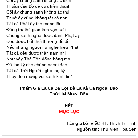
Cõi ấy chúng sanh không ác kiến
Thuần cầu Bồ đề quả hiền thánh
Cõi ấy chúng sanh không ác thú
Thuở ấy cũng không tất cả nạn
Tất cả Phật ấy thọ mạng lâu
Ðồng trụ thế gian tám vạn tuổi
Chúng sanh nghe được danh Phật ấy
Ðều được bất thối thượng Bồ đề
Nếu những người nữ nghe hiệu Phật
Tất cả đều được thân nam nhi
Như vậy Thế Tôn đấng hàng ma
Ðã thọ ký cho chúng ngoại đạo
Tất cả Trời Người nghe thọ ký
Thảy đều mừng vui sanh kính tin”.
Phẩm Giá La Ca Ba Lợi Bà La Xà Ca Ngoại Đạo
Thứ Hai Mươi Bốn
HẾT
MỤC LỤC
Tác giả bài viết:
HT. Thích Trí Tịnh
Nguồn tin:
Thư Viện Hoa Sen