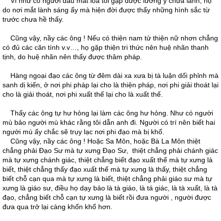
Ví như có người đau mắt lòa tối gặp được lương y chữa lành, họ
do nơi mắt lành sáng ấy mà hiện đời được thấy những hình sắc từ
trước chưa hề thấy.
Cũng vậy, nầy các ông ! Nếu có thiện nam tử thiện nữ nhơn chẳng
có đủ các căn tính v.v…, họ gặp thiện tri thức nên huệ nhãn thanh
tịnh, do huệ nhãn nên thấy được thâm pháp.
Hàng ngoại đạo các ông từ đêm dài xa xưa bị tà luận dối phỉnh mà
sanh dị kiến, ở nơi phi pháp lại cho là thiện pháp, nơi phi giải thoát lại
cho là giải thoát, nơi phi xuất thế lại cho là xuất thế.
Thấy các ông tự hư hỏng lại làm các ông hư hỏng. Như có người
mù bảo người mù khác rằng tôi dẫn anh đi. Người có trí nên biết hai
người mù ấy chắc sẽ trụy lạc nơi phi đạo mà bị khổ.
Cũng vậy, nầy các ông ! Hoặc Sa Môn, hoặc Bà La Môn thiệt
chẳng phải Ðạo Sư mà tự xưng Ðạo Sư, thiệt chẳng phải chánh giác
mà tự xưng chánh giác, thiệt chẳng biết đạo xuất thế mà tự xưng là
biết, thiệt chẳng thấy đạo xuất thế mà tự xưng là thấy, thiệt chẳng
biết chỗ cạn qua mà tự xưng là biết, thiệt chẳng phải giáo sư mà tự
xưng là giáo sư, điều họ dạy bảo là tà giáo, là tá giác, là tà xuất, là tà
đạo, chẳng biết chỗ cạn tự xưng là biết rồi đưa người , người được
đưa qua trở lại càng khốn khổ hơn.