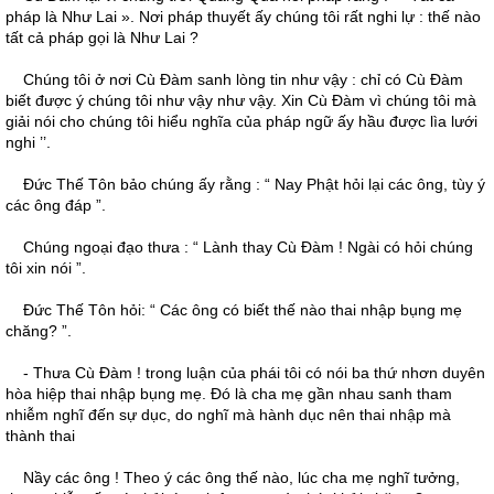
pháp là Như Lai ». Nơi pháp thuyết ấy chúng tôi rất nghi lự : thế nào
tất cả pháp gọi là Như Lai ?
Chúng tôi ở nơi Cù Ðàm sanh lòng tin như vậy : chỉ có Cù Ðàm
biết được ý chúng tôi như vậy như vậy. Xin Cù Ðàm vì chúng tôi mà
giải nói cho chúng tôi hiểu nghĩa của pháp ngữ ấy hầu được lìa lưới
nghi ’’.
Ðức Thế Tôn bảo chúng ấy rằng : “ Nay Phật hỏi lại các ông, tùy ý
các ông đáp ”.
Chúng ngoại đạo thưa : “ Lành thay Cù Ðàm ! Ngài có hỏi chúng
tôi xin nói ”.
Ðức Thế Tôn hỏi: “ Các ông có biết thế nào thai nhập bụng mẹ
chăng? ”.
- Thưa Cù Ðàm ! trong luận của phái tôi có nói ba thứ nhơn duyên
hòa hiệp thai nhập bụng mẹ. Ðó là cha mẹ gần nhau sanh tham
nhiễm nghĩ đến sự dục, do nghĩ mà hành dục nên thai nhập mà
thành thai
Nầy các ông ! Theo ý các ông thế nào, lúc cha mẹ nghĩ tưởng,