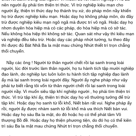
nên người ấy phải tìm thiện tri thức. Vì trừ nghiệp kiêu mạn cho
người ấy, thiện tri thức dạy họ thánh trụ xứ, do pháp môn nầy khiến
họ trừ được nghiệp kiêu mạn. Hoặc dạy họ không pháp môn, do đây
trừ được nghiệp kiêu mạn ngô ngã mà được trí vô ngã. Hoặc dạy họ
nhơn duyên hòa hiệp mà có các pháp, do hòa hiệp mà có sở tác.
Nếu không hòa hiệp thì không sở tác. Quan sát như vậy thì kiêu mạn
và nghiệp đều tiêu trừ. Hoặc dạy các pháp nhứt tướng, tu theo đây
thì được đủ Bát Nhã Ba la mật mau chứng Nhứt thiết trí trọn chẳng
thối chuyển.
Nầy các ông ! Người từ thân người chết rồi lại sanh trong loài
người, lúc đời trước làm thân người, họ tu hành tích tập mười nghiệp
đạo lành, do nghiệp lực luôn luôn tu hành tích tập nghiệp đạo lành
ấy mà lại sanh trong loài người đây. Người ấy nghe pháp như vậy
phải tự biết rằng tôi vốn từ thân người chết rồi lại sanh trong loài
người nầy. Vì muốn siêu tập khí nghiệp người , họ phải tìm thiện tri
thức. Vì trừ tập khí ấy, thiện tri thức dạy họ vô thường tưởng để trừ
tập khí. Hoặc dạy họ sanh từ lỗi khổ, Niết bàn rất vui. Nghe pháp ấy
rồi, người ấy được nhàm sanh tử lỗi khổ mà ưa thích Niết bàn vui.
Hoặc dạy họ sáu Ba la mật, do đó hoặc họ có thể phát tâm Vô
thượng Bồ đề. Hoặc dạy họ thiện phương tiện, do đó họ có thể kiên
trì sáu Ba la mật mau chứng Nhứt trí trọn chẳng thối chuyển.