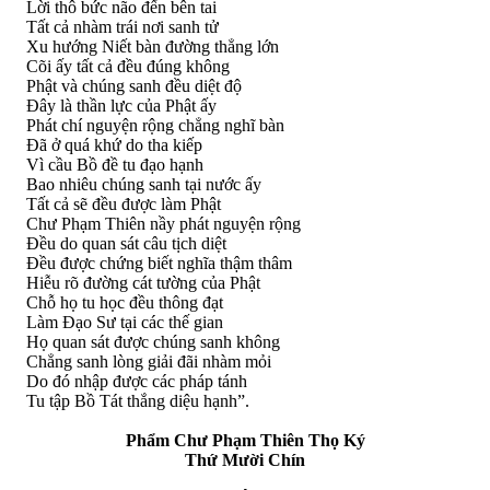
Lời thô bức não đến bên tai
Tất cả nhàm trái nơi sanh tử
Xu hướng Niết bàn đường thẳng lớn
Cõi ấy tất cả đều đúng không
Phật và chúng sanh đều diệt độ
Ðây là thần lực của Phật ấy
Phát chí nguyện rộng chẳng nghĩ bàn
Ðã ở quá khứ do tha kiếp
Vì cầu Bồ đề tu đạo hạnh
Bao nhiêu chúng sanh tại nước ấy
Tất cả sẽ đều được làm Phật
Chư Phạm Thiên nầy phát nguyện rộng
Ðều do quan sát câu tịch diệt
Ðều được chứng biết nghĩa thậm thâm
Hiễu rõ đường cát tường của Phật
Chỗ họ tu học đều thông đạt
Làm Ðạo Sư tại các thế gian
Họ quan sát được chúng sanh không
Chẳng sanh lòng giải đãi nhàm mỏi
Do đó nhập được các pháp tánh
Tu tập Bồ Tát thắng diệu hạnh”.
Phẩm Chư Phạm Thiên Thọ Ký
Thứ Mười Chín