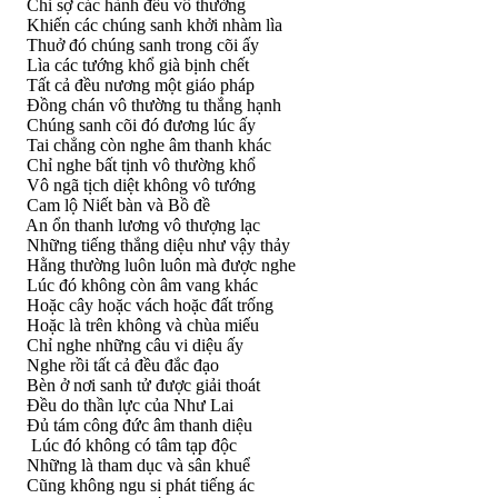
Chỉ sợ các hành đều vô thường
Khiến các chúng sanh khởi nhàm lìa
Thuở đó chúng sanh trong cõi ấy
Lìa các tướng khổ già bịnh chết
Tất cả đều nương một giáo pháp
Ðồng chán vô thường tu thắng hạnh
Chúng sanh cõi đó đương lúc ấy
Tai chẳng còn nghe âm thanh khác
Chỉ nghe bất tịnh vô thường khổ
Vô ngã tịch diệt không vô tướng
Cam lộ Niết bàn và Bồ đề
An ổn thanh lương vô thượng lạc
Những tiếng thắng diệu như vậy thảy
Hằng thường luôn luôn mà được nghe
Lúc đó không còn âm vang khác
Hoặc cây hoặc vách hoặc đất trống
Hoặc là trên không và chùa miếu
Chỉ nghe những câu vi diệu ấy
Nghe rồi tất cả đều đắc đạo
Bèn ở nơi sanh tử được giải thoát
Ðều do thần lực của Như Lai
Ðủ tám công đức âm thanh diệu
Lúc đó không có tâm tạp độc
Những là tham dục và sân khuể
Cũng không ngu si phát tiếng ác