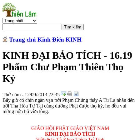
Trang chủ
Kinh Điển
KINH
KINH ĐẠI BẢO TÍCH - 16.19
Phẩm Chư Phạm Thiên Thọ
Ký
Thứ năm - 12/09/2013 22:35
Bấy giờ có chín ngàn vạn trời Phạm Chúng thấy A Tu La nhẫn đến
trời Tha Hóa Tự Tại cúng dường Phật được thọ ký, họ đều vui
mừng hớn hở vừa lòng.
GIÁO HỘI PHẬT GIÁO VIỆT NAM
KINH ÐẠI BẢO TÍCH
Việt dịch: Tỳ Kheo Thích Trí Tịnh