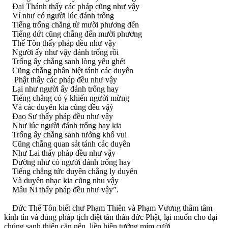
Ðại Thánh thấy các pháp cũng như vậy
Ví như có người lúc đánh trống
Tiếng trống chẳng từ mười phương đến
Tiếng dứt cũng chẳng đến mười phương
Thế Tôn thấy pháp đều như vậy
Người ấy như vậy đánh trống rồi
Trống ấy chẳng sanh lòng yêu ghét
Cũng chẳng phân biệt tánh các duyên
Phật thấy các pháp đều như vậy
Lại như người ấy đánh trống hay
Tiếng chẳng có ý khiến người mừng
Và các duyên kia cũng đều vậỳ
Ðạo Sư thấy pháp đều như vậy
Như lúc người đánh trống hay kia
Trống ấy chẳng sanh tưởng khổ vui
Cũng chẳng quan sát tánh các duyên
Như Lai thấy pháp đều như vậy
Dường như có người đánh trống hay
Tiếng chẳng tức duyên chẳng ly duyên
Và duyên nhạc kia cũng nhu vậy
Mâu Ni thấy pháp đều như vậy”.
Ðức Thế Tôn biết chư Phạm Thiên và Phạm Vương thâm tâm
kính tín và dùng pháp tịch diệt tán thán đức Phật, lại muốn cho đại
chúng sanh thiện căn nên liền hiện tướng mỉm cười.