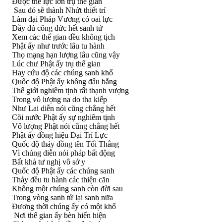
Ðược thế lực lớn trụ thế gian
Sau đó sẽ thành Nhứt thiết trí
Làm đại Pháp Vương có oai lực
Ðầy đủ công đức hết sanh tử
Xem các thế gian đều không tịch
Phật ấy như trước lâu tu hành
Thọ mạng hạn lượng lâu cũng vậy
Lúc chư Phật ấy trụ thế gian
Hay cứu độ các chúng sanh khổ
Quốc độ Phật ấy không đâu bằng
Thế giới nghiêm tịnh rất thạnh vượng
Trong vô lượng na do tha kiếp
Như Lai diễn nói cũng chẳng hết
Cõi nước Phật ấy sự nghiêm tịnh
Vô lượng Phật nói cũng chẳng hết
Phật ấy đồng hiệu Ðại Trí Lực
Quốc độ thảy đồng tên Tối Thắng
Vì chúng diễn nói pháp bất động
Bất khả tư nghị vô sở y
Quốc độ Phật ấy các chúng sanh
Thảy đều tu hành các thiện căn
Không một chúng sanh còn đời sau
Trong vòng sanh tử lại sanh nữa
Ðương thời chúng ấy có một khổ
Nơi thế gian ấy bèn hiển hiện