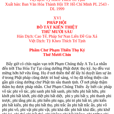
Xuất bản: Ban Văn Hóa Thành Hội TP. Hồ Chí Minh PL 2543 -
DL 1999
XVI
PHÁP HỘI
BỒ TÁT KIẾN THIỆT
THỨ MƯỜI SÁU
Hán Dịch: Cao Tế, Pháp Sư Nan Liên Đề Gia Xá
Việt Dịch: Tỳ Kheo Thích Trí Tịnh
Phẩm Chư Phạm Thiên Thọ Ký
Thứ Mười Chín
Bấy giờ có chín ngàn vạn trời Phạm Chúng thấy A Tu La nhẫn
đến trời Tha Hóa Tự Tại cúng dường Phật được thọ ký, họ đều vui
mừng hớn hở vừa lòng. Họ ở nơi thiền thế đế lấy hỉ duyệt làm sự ăn
ở trong Phật pháp cũng được trí huệ sáng, vì họ đã trồng thiện căn
gần gũi cúng dường chư Phật tin sâu thanh tịnh. Ở nơi pháp thậm
thâm họ được pháp nhẫn. Chư Phạm Chúng Thiên ấy biết các pháp
vô tác phi vô tác, phi sanh phi bất sanh, phi hữu phi bất hữu, phi
khởi phi bất khởi, phi diệt phi bất diệt, phi y phi bất y, phi thanh phi
trược, phi tắng phi ái, phi hiền phi ngu, phi tri phi bất tri, phi kiến
phi bất kiến, phi thọ phi bất thọ, phi trắc ẩn phi bất trắc ẩn, phi vô
phi phi vô, phi vật phi phi vật, phi khả đắc phi bất khả đắc, phi khứ