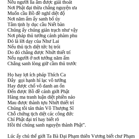
Nếu người lìa ấm được giải thoát
Nơi Phật đại thừa chẳng nguyện ưa
Muốn cầu Bồ đề nghĩ diệt độ
Nơi năm ấm ấy sanh bố úy
Tâm tịnh ly dục cầu Niết bàn
Chúng ấy chúng giản trạch như vậy
Nơi pháp thủ tướng cảnh phàm phu
Ðó là lời dạy của Như Lai
Nếu thủ tịch diệt tức bị trói
Do đó chẳng được Nhứt thiết trí
Nếu người ở nơi tướng năm ấm
Chẳng sanh lòng giữ cầm thủ trước
Họ hay lợi ích pháp Thích Ca
Ðây gọi hạnh hỉ lạc vô tướng
Hay được chổ vô danh an ổn
Ðến được Bồ đề cảnh giới Phật
Hàng ma tranh luận diệt phiền nảo
Mau được thành tựu Nhứt thiết trí
Chúng tôi tán thán Vô Thượng Sĩ
Chỗ chứng tịch diệt các công đức
Chỉ Phật đại trí hay biết rõ
Hồi thí chúng sanh nguyện thành Phật”.
Lúc ấy chủ thế giới Ta Bà Ðại Phạm thiên Vương biết chư Phạm