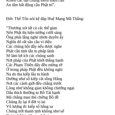
Khiến các đại chúng thêm thiện căn
An tâm bất động cầu Phật trí”.
Ðức Thế Tôn nói kệ đáp Huệ Mạng Mã Thắng:
“Thương xót tất cả các thế gian
Nên Phật thị hiện tướng cười sáng
Ông phải lắng nghe nhơn duyên ấy
Nghĩa đó rất sâu câu vi diệu
Các chúng hội đây nếu được nghe
Phát cần tinh tấn tu pháp lành
Sẽ làm lợi ích các chúng sanh
Nơi pháp của Phật khởi thắng hạnh
Các Phạm Thiên đây đều mừng rỡ
Ở trong pháp Phật đều không nghi
Na do tha kiếp lâu tu hành
Dường như số kiếp cát sông Hằng
Nơi các cảnh giới đều chẳng trước
Lòng như không gian không chướng ngại
Dầu thích thường tu Bồ Tát hạnh
Mà chẳng mau thủ chứng Bồ đề
Chúng ấy lại ở đời vị lai
Vô lượng ức kiếp số hằng sa
Chúng trời thanh tịnh không nhơ uế