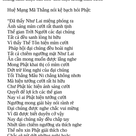
Huệ Mạng Mã Thắng nói kệ bạch hỏi Phật:
“Ðã thấy Như Lai miệng phóng ra
Ánh sáng mỉm cười rất thanh tịnh
Thế gian Trời Người các đại chúng
Tất cả đều sanh lòng hi hữu
Vì thấy Thế Tôn hiện mỉm cười
Pháp hội đại chúng đều hoài nghi
Tất cả chiêm ngưỡng mặt Như Lai
Ân cần mong muốn được lắng nghe
Mong Phật khai thị có mỉm cười
Dứt trừ lòng nghi của đại chúng
Tối Thắng Mâu Ni chẳng không nhơn
Mà hiện tướng cười rất hi hữu
Chư Phật lúc hiện ánh sáng cười
Quyết để lợi ích các thế gian
Nay vì ai Phật hiện tướng cười
Ngưỡng mong giải bày nói rành rẽ
Ðại chúng được nghe chắc vui mừng
Vì đã được biết duyên cớ vậy
Nay đại chúng nầy đều chắp tay
Nhứt tâm chiêm ngưỡng ưa thích nghe
Thế nên xin Phật giải thích cho
Chắc sẽ trừ dứt những nghi hoặc