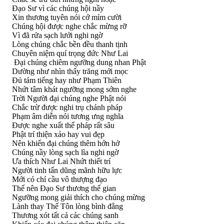
Ðạo Sư vì các chúng hội nầy
Xin thương tuyên nói cớ mỉm cười
Chúng hội được nghe chắc mừng rỡ
Vì đã rửa sạch lưới nghi ngờ
Lòng chúng chắc bền đều thanh tịnh
Chuyên niệm quí trọng đức Như Lai
Ðại chúng chiêm ngưỡng dung nhan Phật
Dường như nhìn thấy trăng mới mọc
Ðủ tám tiếng hay như Phạm Thiên
Nhứt tâm khát ngưỡng mong sớm nghe
Trời Người đại chúng nghe Phật nói
Chắc trừ được nghi trụ chánh pháp
Phạm âm diễn nói tương ưng nghĩa
Ðược nghe xuất thế pháp rất sâu
Phật trí thiện xảo hay vui đẹp
Nên khiến đại chúng thêm hớn hở
Chúng nầy lòng sạch lìa nghi ngờ
Ưa thích Như Lai Nhứt thiết trí
Người tinh tấn dũng mãnh hữu lực
Mới có chí cầu vô thượng đạo
Thế nên Ðạo Sư thương thế gian
Ngưỡng mong giải thích cho chúng mừng
Lành thay Thế Tôn lòng bình đẳng
Thương xót tất cả các chúng sanh