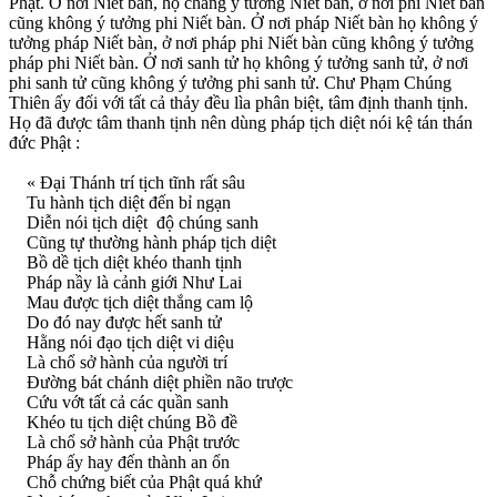
Phật. Ở nơi Niết bàn, họ chẳng ý tưởng Niết bàn, ở nơi phi Niết bàn
cũng không ý tưởng phi Niết bàn. Ở nơi pháp Niết bàn họ không ý
tưởng pháp Niết bàn, ở nơi pháp phi Niết bàn cũng không ý tưởng
pháp phi Niết bàn. Ở nơi sanh tử họ không ý tưởng sanh tử, ở nơi
phi sanh tử cũng không ý tưởng phi sanh tử. Chư Phạm Chúng
Thiên ấy đối với tất cả thảy đều lìa phân biệt, tâm định thanh tịnh.
Họ đã được tâm thanh tịnh nên dùng pháp tịch diệt nói kệ tán thán
đức Phật :
« Ðại Thánh trí tịch tĩnh rất sâu
Tu hành tịch diệt đến bỉ ngạn
Diễn nói tịch diệt độ chúng sanh
Cũng tự thường hành pháp tịch diệt
Bồ dề tịch diệt khéo thanh tịnh
Pháp nầy là cảnh giới Như Lai
Mau được tịch diệt thắng cam lộ
Do đó nay được hết sanh tử
Hằng nói đạo tịch diệt vi diệu
Là chổ sở hành của người trí
Ðường bát chánh diệt phiền não trược
Cứu vớt tất cả các quần sanh
Khéo tu tịch diệt chúng Bồ đề
Là chổ sở hành của Phật trước
Pháp ấy hay đến thành an ổn
Chỗ chứng biết của Phật quá khứ