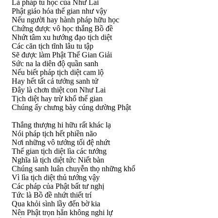
Là pháp tu học của Như Lai
Phật giáo hóa thế gian như vậy
Nếu người hay hành pháp hữu học
Chứng được vô học thắng Bồ đề
Nhứt tâm xu hướng đạo tịch diệt
Các căn tịch tĩnh lâu tu tập
Sẽ được làm Phật Thế Gian Giải
Sức na la diên độ quần sanh
Nếu biết pháp tịch diệt cam lộ
Hay hết tất cả tướng sanh tử
Ðây là chơn thiệt con Như Lai
Tịch diệt hay trừ khổ thế gian
Chúng ấy chưng bày cúng dường Phật
Thắng thượng hi hữu rất khác lạ
Nói pháp tịch hết phiền não
Nơi những vô tướng tối đệ nhứt
Thế gian tịch diệt lìa các tướng
Nghĩa là tịch diệt tức Niết bàn
Chúng sanh luân chuyễn thọ những khổ
Vì lìa tịch diệt thủ tướng vậy
Các pháp của Phật bất tư nghị
Tức là Bồ đề nhứt thiết trí
Qua khỏi sình lầy đến bờ kia
Nên Phật trọn hẳn không nghi lự