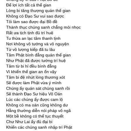
Ðể lợi ích tất cả thế gian
Lòng bi tăng thượng quán thế gian
Không có Ðạo Sư vui sao được
Tôi làm sao được đại Bồ đề
Thành thục chúng sanh chẳng mỏi nhọc
Rất ưa tịch tịnh đủ trí huệ
Tu thừa an lạc tâm thanh tịnh
Nơi không vô tướng và vô nguyện
Từ vô lượng kiếp đã tu lâu
Tâm Phật bình đẳng quán thế gian
Như Phật đã được tướng trí huệ
Tâm từ bi hỉ đều bình đẳng
Vì khiến thế gian an ổn vậy
Tâm bi đệ nhứt lòng thương xót
Sẽ được làm Phật vừa ý mình
Chúng ấy quán sát chúng sanh rồi
Sẽ thành Ðạo Sư hiệu Vô Oán
Lúc các chúng ấy được cam lộ
Không có ma oán cũng không dư
Hằng thường diễn nói pháp vô ngã
Một bề không có thế tục thuyết
Chư Như Lai ấy đủ đại bi
Khiến các chúng sanh nhập trí Phật