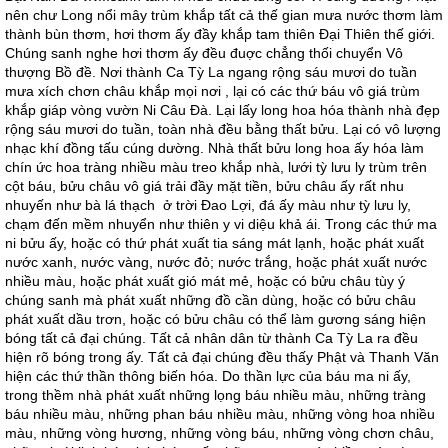
nên chư Long nổi mây trùm khắp tất cả thế gian mưa nước thơm làm
thành bùn thơm, hơi thơm ấy đầy khắp tam thiên Ðại Thiên thế giới.
Chúng sanh nghe hơi thơm ấy đều đuợc chẳng thối chuyển Vô
thượng Bồ đề. Nơi thành Ca Tỳ La ngang rộng sáu mươi do tuần
mưa xích chơn châu khắp mọi nơi , lại có các thứ báu vô giá trùm
khắp giáp vòng vườn Ni Câu Ðà. Lại lấy long hoa hóa thành nhà đẹp
rộng sáu mươi do tuần, toàn nhà đều bằng thất bửu. Lại có vô lượng
nhạc khí đồng tấu cúng dường. Nhà thất bửu long hoa ấy hóa làm
chín ức hoa tràng nhiều màu treo khắp nhà, lưới tỳ lưu ly trùm trên
cột báu, bửu châu vô giá trải đầy mặt tiền, bửu châu ấy rất nhu
nhuyến như bà lá thạch ở trời Ðao Lợi, đá ấy màu như tỳ lưu ly,
chạm đến mềm nhuyển như thiên y vi diệu khả ái. Trong các thứ ma
ni bửu ấy, hoặc có thứ phát xuất tia sáng mát lạnh, hoặc phát xuất
nước xanh, nước vàng, nước đỏ; nước trắng, hoặc phát xuất nước
nhiều màu, hoặc phát xuất gió mát mẻ, hoặc có bửu châu tùy ý
chúng sanh mà phát xuất những đồ cần dùng, hoặc có bửu châu
phát xuất dầu trơn, hoặc có bửu châu có thể làm gương sáng hiện
bóng tất cả đại chúng. Tất cả nhân dân từ thành Ca Tỳ La ra đều
hiện rõ bóng trong ấy. Tất cả đại chúng đều thấy Phật và Thanh Văn
hiện các thứ thần thông biến hóa. Do thần lực của báu ma ni ấy,
trong thềm nhà phát xuất những lọng báu nhiều màu, những tràng
báu nhiều màu, những phan báu nhiều màu, những vòng hoa nhiều
màu, những vòng hương, những vòng báu, những vòng chơn châu,