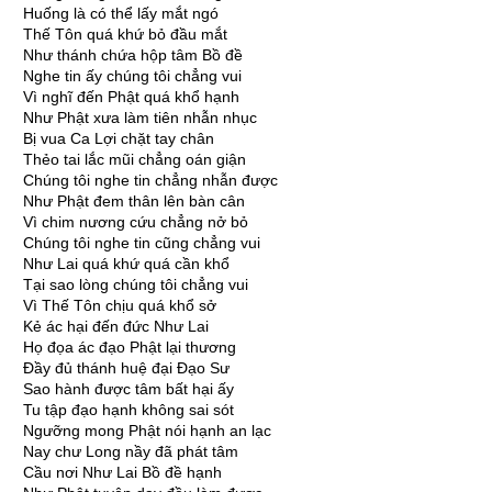
Huống là có thể lấy mắt ngó
Thế Tôn quá khứ bỏ đầu mắt
Như thánh chứa hộp tâm Bồ đề
Nghe tin ấy chúng tôi chẳng vui
Vì nghĩ đến Phật quá khổ hạnh
Như Phật xưa làm tiên nhẫn nhục
Bị vua Ca Lợi chặt tay chân
Thẻo tai lắc mũi chẳng oán giận
Chúng tôi nghe tin chẳng nhẫn được
Như Phật đem thân lên bàn cân
Vì chim nương cứu chẳng nở bỏ
Chúng tôi nghe tin cũng chẳng vui
Như Lai quá khứ quá cần khổ
Tại sao lòng chúng tôi chẳng vui
Vì Thế Tôn chịu quá khổ sở
Kẻ ác hại đến đức Như Lai
Họ đọa ác đạo Phật lại thương
Ðầy đủ thánh huệ đại Ðạo Sư
Sao hành được tâm bất hại ấy
Tu tập đạo hạnh không sai sót
Ngưỡng mong Phật nói hạnh an lạc
Nay chư Long nầy đã phát tâm
Cầu nơi Như Lai Bồ đề hạnh