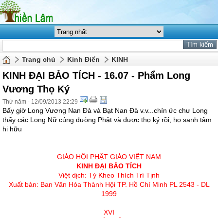
Trang chủ
Kinh Điển
KINH
KINH ĐẠI BẢO TÍCH - 16.07 - Phẩm Long
Vương Thọ Ký
Thứ năm - 12/09/2013 22:29
Bấy giờ Long Vương Nan Ðà và Bạt Nan Ðà v.v...chín ức chư Long
thấy các Long Nữ cúng dưòng Phật và được thọ ký rồi, họ sanh tâm
hi hữu
GIÁO HỘI PHẬT GIÁO VIỆT NAM
KINH ÐẠI BẢO TÍCH
Việt dịch: Tỳ Kheo Thích Trí Tịnh
Xuất bản: Ban Văn Hóa Thành Hội TP. Hồ Chí Minh PL 2543 - DL
1999
XVI