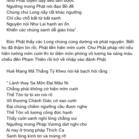
Như Phật tuyên dạy đều làm được
Ngưỡng mong Phật nói đạo Bồ đề
Chúng chư Long nầy rất khác ngưỡng
Chỉ cầu chỗ bất tử bất sanh
Nguyện nói Như Lai hạnh an ổn
Khiến các chúng sanh dễ giáo hóa” .
Ðức Phật thấy các Long chúng cúng dường và phát nguyện. Biết
họ đã thâm tín rồi, Phật liền hiện mỉm cười. Chư Phật pháp nhỉ nếu
hiện tướng mỉm cười thì từ diện môn phóng vô lượng tia sáng màu
chiếu đến Phạm Thiên rồi trở về nhập vào đảnh Phật.
Huệ Mạng Mã Thắng Tỳ Kheo nói kệ bạch hỏi rằng :
“ Lành thay Sa Môn Ðại Mâu Ni
Chẳng phải không cớ hiện mỉm cười
Thế Tôn từ bi xin nói rõ
Vô thượng Chánh Giác cớ sao cười
Ðại chúng chiêm ngưỡng cầu được nghe
Thế Tôn vô lượng công đức hạnh
Thấy cười sanh nghi lòng chẳng vui
Ngưỡng mong Pháp Vương dứt nghi cho
Ai nay ở trong pháp Thích Ca
Sanh lòng kính tin và mừng rỡ