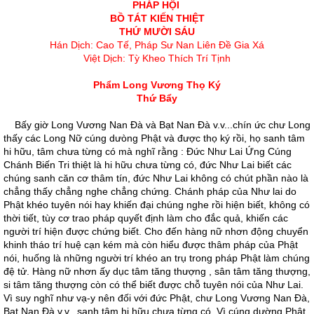
PHÁP HỘI
BỒ TÁT KIẾN THIỆT
THỨ MƯỜI SÁU
Hán Dịch: Cao Tế, Pháp Sư Nan Liên Đề Gia Xá
Việt Dịch: Tỳ Kheo Thích Trí Tịnh
Phẩm Long Vương Thọ Ký
Thứ Bẩy
Bấy giờ Long Vương Nan Ðà và Bạt Nan Ðà v.v...chín ức chư Long
thấy các Long Nữ cúng dưòng Phật và được thọ ký rồi, họ sanh tâm
hi hữu, tâm chưa từng có mà nghĩ rằng : Ðức Như Lai Ứng Cúng
Chánh Biến Tri thiệt là hi hữu chưa từng có, đức Như Lai biết các
chúng sanh căn cơ thâm tín, đức Như Lai không có chút phần nào là
chẳng thấy chẳng nghe chẳng chứng. Chánh pháp của Như lai do
Phật khéo tuyên nói hay khiến đại chúng nghe rồi hiện biết, không có
thời tiết, tùy cơ trao pháp quyết định làm cho đắc quả, khiến các
người trí hiện được chứng biết. Cho đến hàng nữ nhơn động chuyển
khinh tháo trí huệ cạn kém mà còn hiểu được thâm pháp của Phật
nói, huống là những người trí khéo an trụ trong pháp Phật làm chúng
đệ tử. Hàng nữ nhơn ấy dục tâm tăng thượng , sân tâm tăng thượng,
si tâm tăng thượng còn có thể biết được chỗ tuyên nói của Như Lai.
Vì suy nghĩ như vạ-y nên đối với đức Phật, chư Long Vương Nan Ðà,
Bạt Nan Ðà v.v...sanh tâm hi hữu chưa từng có. Vì cúng dường Phật