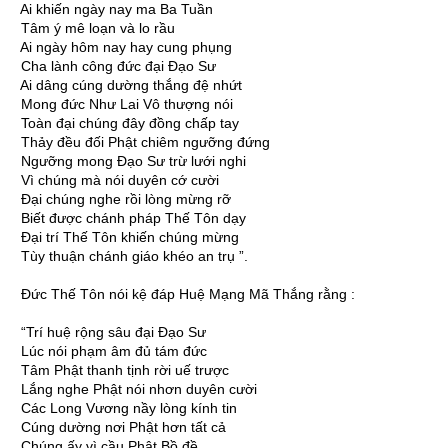
Ai khiến ngày nay ma Ba Tuần
Tâm ý mê loạn và lo rầu
Ai ngày hôm nay hay cung phụng
Cha lành công đức đại Ðạo Sư
Ai dâng cúng dường thắng đệ nhứt
Mong đức Như Lai Vô thượng nói
Toàn đại chúng đây đồng chấp tay
Thảy đều đối Phật chiêm ngưỡng đứng
Ngưỡng mong Ðạo Sư trừ lưới nghi
Vì chúng mà nói duyên cớ cười
Ðại chúng nghe rồi lòng mừng rỡ
Biết được chánh pháp Thế Tôn dạy
Ðại trí Thế Tôn khiến chúng mừng
Tùy thuận chánh giáo khéo an trụ ”.
Ðức Thế Tôn nói kệ đáp Huệ Mạng Mã Thắng rằng :
“Trí huệ rộng sâu đại Ðạo Sư
Lúc nói phạm âm đủ tám đức
Tâm Phật thanh tịnh rời uế trược
Lắng nghe Phật nói nhơn duyên cười
Các Long Vương nầy lòng kính tin
Cúng dường nơi Phật hơn tất cả
Chúng ấy vì cầu Phật Bồ đề