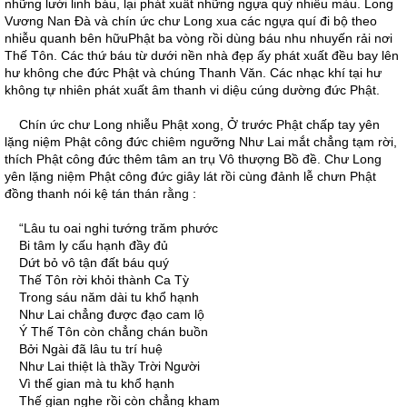
những lưới linh báu, lại phát xuất những ngựa quý nhiều màu. Long
Vương Nan Ðà và chín ức chư Long xua các ngựa quí đi bộ theo
nhiễu quanh bên hữuPhật ba vòng rồi dùng báu nhu nhuyến rải nơi
Thế Tôn. Các thứ báu từ dưới nền nhà đẹp ấy phát xuất đều bay lên
hư không che đức Phật và chúng Thanh Văn. Các nhạc khí tại hư
không tự nhiên phát xuất âm thanh vi diệu cúng dường đức Phật.
Chín ức chư Long nhiễu Phật xong, Ở trước Phật chấp tay yên
lặng niệm Phật công đức chiêm ngưỡng Như Lai mắt chẳng tạm rời,
thích Phật công đức thêm tâm an trụ Vô thượng Bồ đề. Chư Long
yên lặng niệm Phật công đức giây lát rồi cùng đảnh lễ chưn Phật
đồng thanh nói kệ tán thán rằng :
“Lâu tu oai nghi tướng trăm phước
Bi tâm ly cấu hạnh đầy đủ
Dứt bỏ vô tận đất báu quý
Thế Tôn rời khỏi thành Ca Tỳ
Trong sáu năm dài tu khổ hạnh
Như Lai chẳng được đạo cam lộ
Ý Thế Tôn còn chẳng chán buồn
Bởi Ngài đã lâu tu trí huệ
Như Lai thiệt là thầy Trời Người
Vì thế gian mà tu khổ hạnh
Thế gian nghe rồi còn chẳng kham